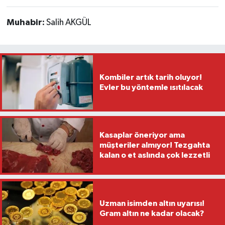
Muhabir:
Salih AKGÜL
Kombiler artık tarih oluyor!
Evler bu yöntemle ısıtılacak
Kasaplar öneriyor ama
müşteriler almıyor! Tezgahta
kalan o et aslında çok lezzetli
Uzman isimden altın uyarısı!
Gram altın ne kadar olacak?