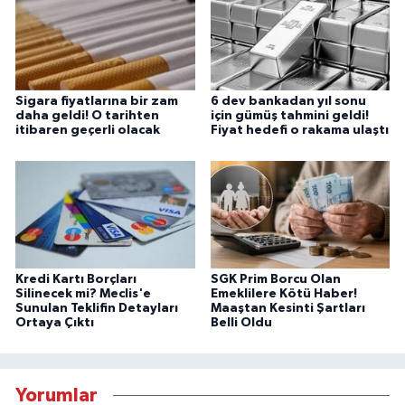
Sigara fiyatlarına bir zam
6 dev bankadan yıl sonu
daha geldi! O tarihten
için gümüş tahmini geldi!
itibaren geçerli olacak
Fiyat hedefi o rakama ulaştı
Kredi Kartı Borçları
SGK Prim Borcu Olan
Silinecek mi? Meclis'e
Emeklilere Kötü Haber!
Sunulan Teklifin Detayları
Maaştan Kesinti Şartları
Ortaya Çıktı
Belli Oldu
Yorumlar