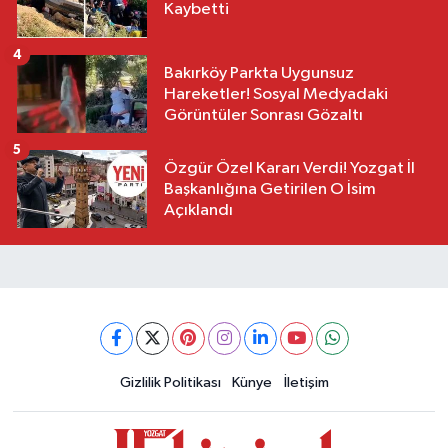
Kaybetti
4
Bakırköy Parkta Uygunsuz
Hareketler! Sosyal Medyadaki
Görüntüler Sonrası Gözaltı
5
Özgür Özel Kararı Verdi! Yozgat İl
Başkanlığına Getirilen O İsim
Açıklandı
Gizlilik Politikası
Künye
İletişim