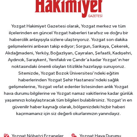
Yozgat Hakimiyet Gazetesi olarak, Yozgat merkez ve tüm
ilçelerinden en güncel Yozgat haberleri tarafsız ve doğru bir
habercilik anlayışıyla sizlere ulaştırıyoruz. Yozgat son dakika
gelişmelerini anbean takip ediyor; Sorgun, Sarıkaya, Çekerek,
Akdağmadeni, Yerköy, Boğazlıyan, Çayıralan, Şefaatli, Kadışehri,
Aydıncık, Saraykent, Yenifakılı ve Çandır’a kadar Yozgat'ın her
noktasındaki önemli olayları titizlikle hazırlayıp sunuyoruz.
Sitemizde, Yozgat Bozok Üniversitesi'ndeki eğitim
haberlerinden Yozgat Şehir Hastanesi'ndeki sağlık
gelişmelerine, Yozgat vefat edenler listesinden anlık Yozgat
hava durumu bilgilerine ve Yozgat namaz vakitlerine kadar günlük
yaşamınızı kolaylaştıracak tüm bilgileri bulabilirsiniz. Yozgat'ın en
güvenilir haber kaynağı olarak, bölgenizdeki hiçbir haberi
kaçırmamanız için siz değerli okurlarımızın yanındayız.
Yozgat Nöbetçi Eczaneler
Yozgat Hava Durumu