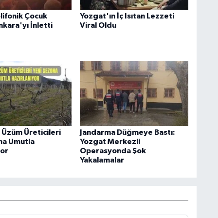
lifonik Çocuk
Yozgat'ın İç Isıtan Lezzeti
kara'yı İnletti
Viral Oldu
 Üzüm Üreticileri
Jandarma Düğmeye Bastı:
na Umutla
Yozgat Merkezli
yor
Operasyonda Şok
Yakalamalar