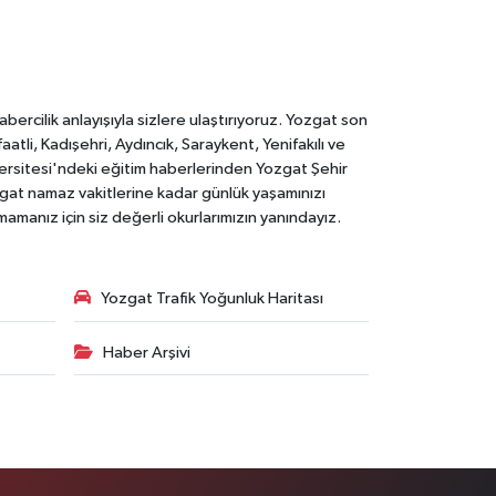
rcilik anlayışıyla sizlere ulaştırıyoruz. Yozgat son
li, Kadışehri, Aydıncık, Saraykent, Yenifakılı ve
versitesi'ndeki eğitim haberlerinden Yozgat Şehir
zgat namaz vakitlerine kadar günlük yaşamınızı
rmamanız için siz değerli okurlarımızın yanındayız.
Yozgat Trafik Yoğunluk Haritası
Haber Arşivi