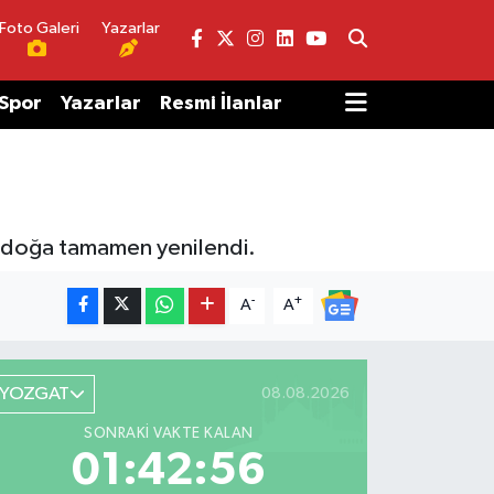
Foto Galeri
Yazarlar
Spor
Yazarlar
Resmi İlanlar
n doğa tamamen yenilendi.
-
+
A
A
YOZGAT
08.08.2026
SONRAKI VAKTE KALAN
01:42:56