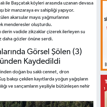
alı ile Başçatak köyleri arasında uzanan devasa
ı bir manzaraya ev sahipliği yapıyor.
zülen akarsular mayıs yağmurlarının
ek menderesler oluşturdu.
 derin vadide zikzaklar çizerek ilerleyen su
kez daha gözler önüne serdi.
ünden Kaydedildi
lerinden doğan bu saklı cennet, dron
ş bakışı çekilen kayıtlarda yoğun yağışların
lığı ve sarıçamların yeşiliyle bütünleşen nehir
1