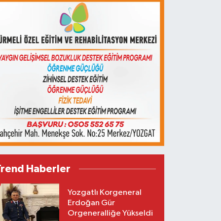
Trend Haberler
Yozgatlı Korgeneral
Erdoğan Gür
Orgeneralliğe Yükseldi