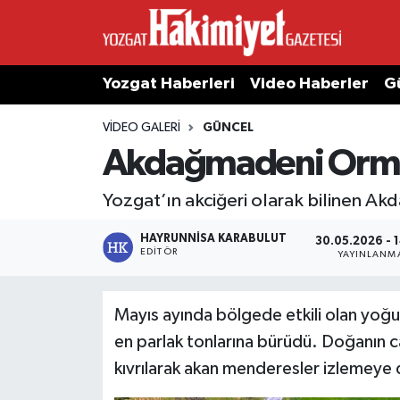
Yozgat Haberleri
Video Haberler
G
VIDEO GALERI
GÜNCEL
Akdağmadeni Orman
Yozgat’ın akciğeri olarak bilinen A
HAYRUNNISA KARABULUT
30.05.2026 - 
EDITÖR
YAYINLANM
Mayıs ayında bölgede etkili olan yoğun 
en parlak tonlarına bürüdü. Doğanın ca
kıvrılarak akan menderesler izlemeye