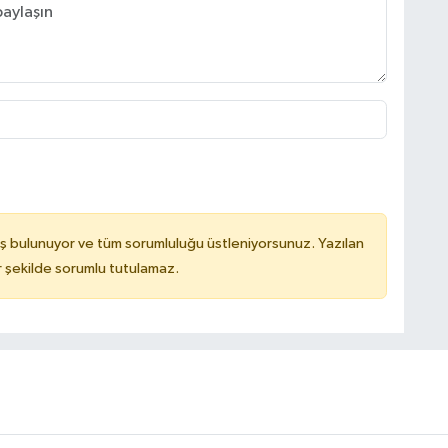
ş bulunuyor ve tüm sorumluluğu üstleniyorsunuz. Yazılan
 şekilde sorumlu tutulamaz.