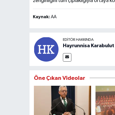
zenginliğini tüm çıplaklığıyla ortaya k
Kaynak:
AA
EDITÖR HAKKINDA
Hayrunnisa Karabulut
Öne Çıkan Videolar