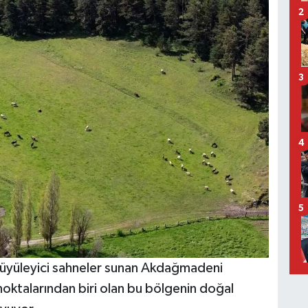
2
3
4
5
 büyüleyici sahneler sunan Akdağmadeni
noktalarından biri olan bu bölgenin doğal