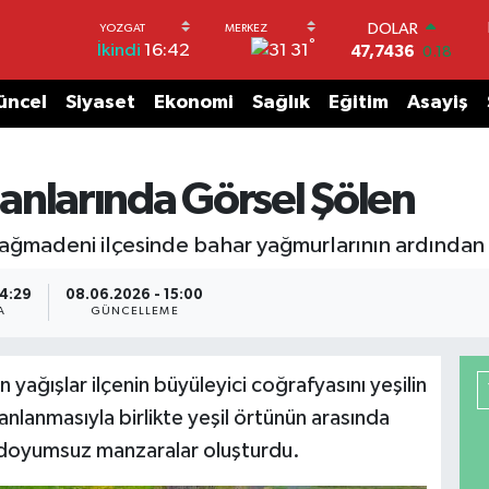
DOLAR
°
31
İkindi
16:42
47,7436
0.18
EURO
55,2510
0.32
üncel
Siyaset
Ekonomi
Sağlık
Eğitim
Asayiş
STERLİN
64,4811
0.38
GRAM ALTIN
larında Görsel Şölen
6660.55
0.03
BİST100
13.779
-14
kdağmadeni ilçesinde bahar yağmurlarının ardında
BITCOIN
64.944,08
-0.18
14:29
08.06.2026 - 15:00
A
GÜNCELLEME
yağışlar ilçenin büyüleyici coğrafyasını yeşilin
nlanmasıyla birlikte yeşil örtünün arasında
 doyumsuz manzaralar oluşturdu.