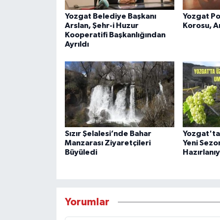
Yozgat Belediye Başkanı
Yozgat Po
Arslan, Şehr-i Huzur
Korosu, An
Kooperatifi Başkanlığından
Ayrıldı
Sızır Şelalesi’nde Bahar
Yozgat'ta
Manzarası Ziyaretçileri
Yeni Sezo
Büyüledi
Hazırlanı
Yorumlar