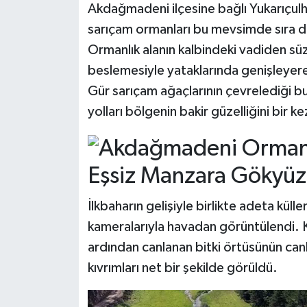
Akdağmadeni ilçesine bağlı Yukarıçulh
sarıçam ormanları bu mevsimde sıra dış
Ormanlık alanın kalbindeki vadiden sü
beslemesiyle yataklarında genişleyer
Gür sarıçam ağaçlarının çevrelediği bu
yolları bölgenin bakir güzelliğini bir 
Eşsiz Manzara Gökyüz
İlkbaharın gelişiyle birlikte adeta kül
kameralarıyla havadan görüntülendi. Ku
ardından canlanan bitki örtüsünün canlı
kıvrımları net bir şekilde görüldü.