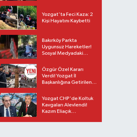
Yozgat'ta Feci Kaza: 2
Kişi Hayatını Kaybetti
Bakırköy Parkta
Uygunsuz Hareketler!
Sosyal Medyadaki
Görüntüler Sonrası
Gözaltı
Özgür Özel Kararı
Verdi! Yozgat İl
Başkanlığına Getirilen
O İsim Açıklandı
Yozgat CHP'de Koltuk
Kavgaları Alevlendi!
Kazım Eliaçık
Suskunluğunu Bozdu!