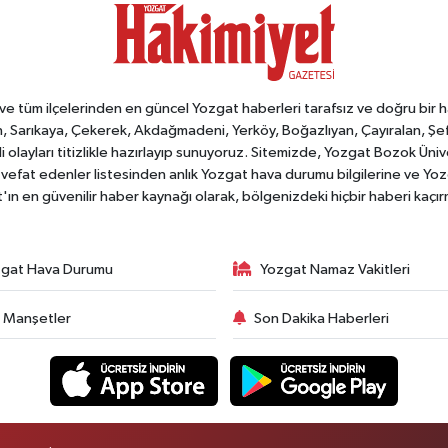
tüm ilçelerinden en güncel Yozgat haberleri tarafsız ve doğru bir habe
, Sarıkaya, Çekerek, Akdağmadeni, Yerköy, Boğazlıyan, Çayıralan, Şefaat
 olayları titizlikle hazırlayıp sunuyoruz. Sitemizde, Yozgat Bozok Üni
vefat edenler listesinden anlık Yozgat hava durumu bilgilerine ve Yo
at'ın en güvenilir haber kaynağı olarak, bölgenizdeki hiçbir haberi kaçı
gat Hava Durumu
Yozgat Namaz Vakitleri
 Manşetler
Son Dakika Haberleri