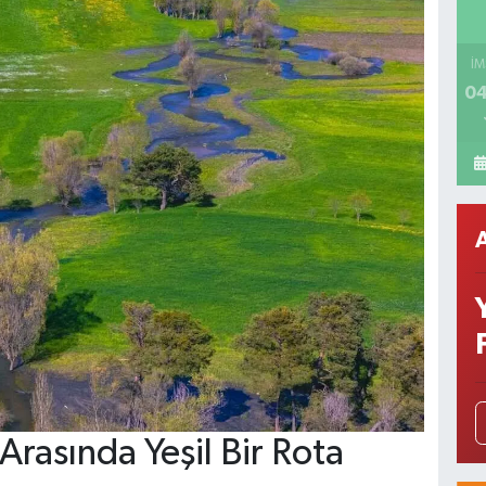
İM
04
rasında Yeşil Bir Rota