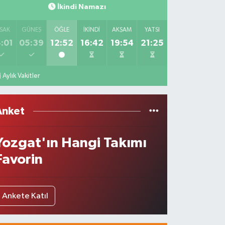
İkindi Namazı
SAK
GÜNEŞ
ÖĞLE
İKINDI
AKŞAM
YATSI
:01
05:39
12:52
16:42
19:54
21:25
Aylık Vakitler
Anket
Yozgat'ın Hangi Takımı
Favorin
Ankete Katıl