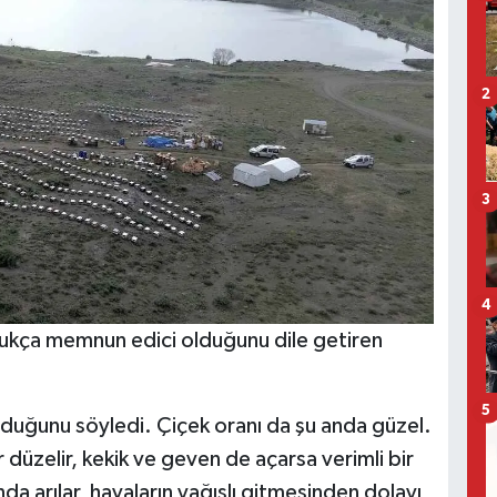
2
3
4
dukça memnun edici olduğunu dile getiren
5
i olduğunu söyledi. Çiçek oranı da şu anda güzel.
r düzelir, kekik ve geven de açarsa verimli bir
 arılar, havaların yağışlı gitmesinden dolayı