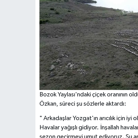
Bozok Yaylası'ndaki çiçek oranının ol
Özkan, süreci şu sözlerle aktardı:
" Arkadaşlar Yozgat'ın arıcılık için iy
Havalar yağışlı gidiyor. İnşallah havala
sezon geçirmeyi umut ediyoruz. Şu anda