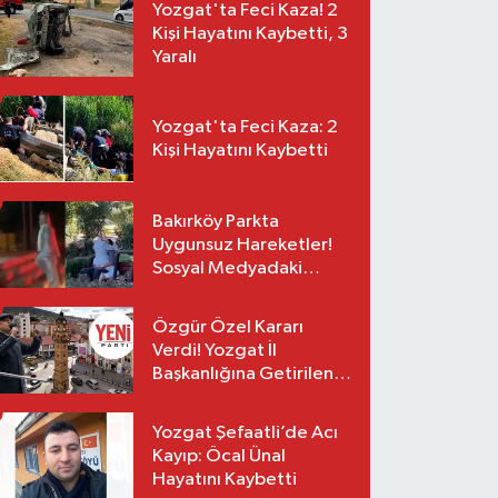
Yozgat'ta Feci Kaza! 2
Kişi Hayatını Kaybetti, 3
Yaralı
Yozgat'ta Feci Kaza: 2
Kişi Hayatını Kaybetti
Bakırköy Parkta
Uygunsuz Hareketler!
Sosyal Medyadaki
Görüntüler Sonrası
Gözaltı
Özgür Özel Kararı
Verdi! Yozgat İl
Başkanlığına Getirilen
O İsim Açıklandı
Yozgat Şefaatli’de Acı
Kayıp: Öcal Ünal
Hayatını Kaybetti