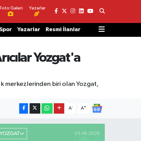
Foto Galeri
Yazarlar
Spor
Yazarlar
Resmi İlanlar
rıcılar Yozgat'a
lık merkezlerinden biri olan Yozgat,
-
+
A
A
YOZGAT
05.08.2026