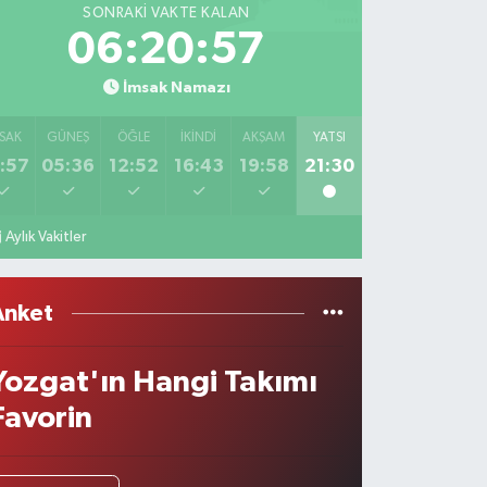
SONRAKI VAKTE KALAN
06:20:57
İmsak Namazı
SAK
GÜNEŞ
ÖĞLE
İKINDI
AKŞAM
YATSI
:57
05:36
12:52
16:43
19:58
21:30
Aylık Vakitler
Anket
Yozgat'ın Hangi Takımı
Favorin