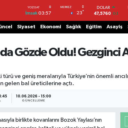
DOLAR
°
23
İmsak
03:57
47,5760
0.1
EURO
55,0126
0.29
üncel
Siyaset
Ekonomi
Sağlık
Eğitim
Asayiş
STERLİN
64,1794
0.29
GRAM ALTIN
l da Gözde Oldu! Gezginci A
6422.94
3.06
BİST100
13.647
-30
BITCOIN
64.084,87
0.35
 türü ve geniş meralarıyla Türkiye’nin önemli arıcı
n gelen bal üreticilerine açtı.
1:45
10.06.2026 - 15:00
A
GÜNCELLEME
sıyla birlikte kovanlarını Bozok Yaylası’nın