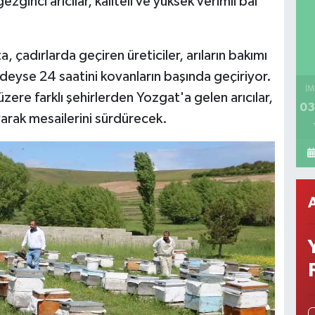
zginci arıcılar, kaliteli ve yüksek verimli bal
 çadırlarda geçiren üreticiler, arıların bakımı
deyse 24 saatini kovanların başında geçiriyor.
İM
zere farklı şehirlerden Yozgat'a gelen arıcılar,
03
arak mesailerini sürdürecek.