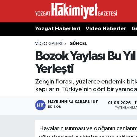
Yozgat Haberleri
Video Haberler
G
VIDEO GALERI
GÜNCEL
Bozok Yaylası Bu Yı
Yerleşti
Zengin florası, yüzlerce endemik bitki
kapılarını Türkiye'nin dört bir yanında
HAYRUNNISA KARABULUT
01.06.2026 - 1
EDITÖR
YAYINLANM
Havaların ısınması ve doğanın canlanma