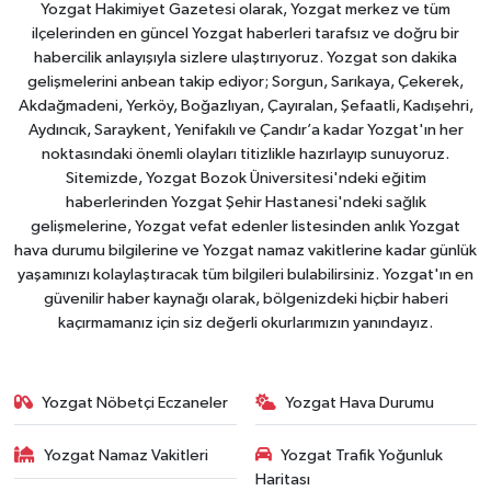
Yozgat Hakimiyet Gazetesi olarak, Yozgat merkez ve tüm
ilçelerinden en güncel Yozgat haberleri tarafsız ve doğru bir
habercilik anlayışıyla sizlere ulaştırıyoruz. Yozgat son dakika
gelişmelerini anbean takip ediyor; Sorgun, Sarıkaya, Çekerek,
Akdağmadeni, Yerköy, Boğazlıyan, Çayıralan, Şefaatli, Kadışehri,
Aydıncık, Saraykent, Yenifakılı ve Çandır’a kadar Yozgat'ın her
noktasındaki önemli olayları titizlikle hazırlayıp sunuyoruz.
Sitemizde, Yozgat Bozok Üniversitesi'ndeki eğitim
haberlerinden Yozgat Şehir Hastanesi'ndeki sağlık
gelişmelerine, Yozgat vefat edenler listesinden anlık Yozgat
hava durumu bilgilerine ve Yozgat namaz vakitlerine kadar günlük
yaşamınızı kolaylaştıracak tüm bilgileri bulabilirsiniz. Yozgat'ın en
güvenilir haber kaynağı olarak, bölgenizdeki hiçbir haberi
kaçırmamanız için siz değerli okurlarımızın yanındayız.
Yozgat Nöbetçi Eczaneler
Yozgat Hava Durumu
Yozgat Namaz Vakitleri
Yozgat Trafik Yoğunluk
Haritası