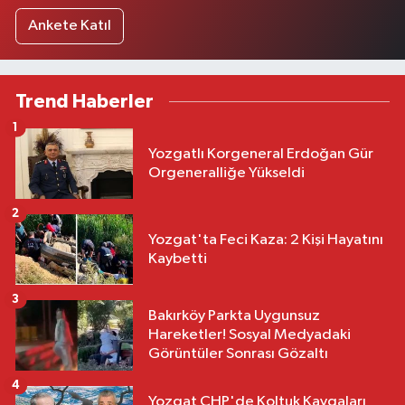
Ankete Katıl
Trend Haberler
1
Yozgatlı Korgeneral Erdoğan Gür
Orgeneralliğe Yükseldi
2
Yozgat'ta Feci Kaza: 2 Kişi Hayatını
Kaybetti
3
Bakırköy Parkta Uygunsuz
Hareketler! Sosyal Medyadaki
Görüntüler Sonrası Gözaltı
4
Yozgat CHP'de Koltuk Kavgaları