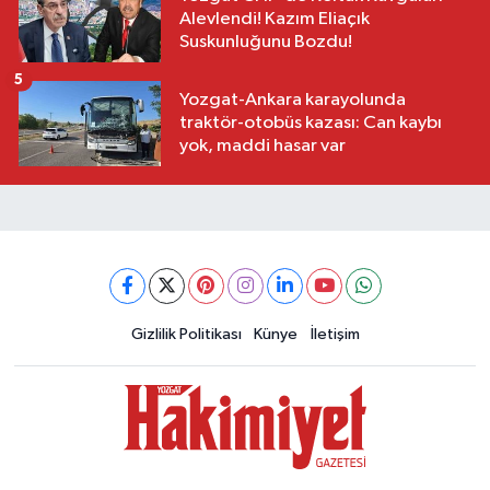
Alevlendi! Kazım Eliaçık
Suskunluğunu Bozdu!
5
Yozgat-Ankara karayolunda
traktör-otobüs kazası: Can kaybı
yok, maddi hasar var
Gizlilik Politikası
Künye
İletişim