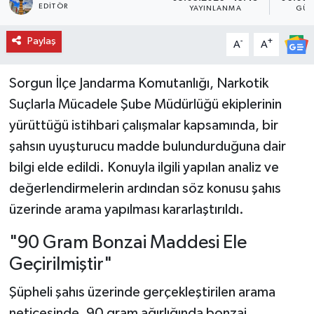
EDITÖR
YAYINLANMA
GÜN
Paylaş
-
+
A
A
Sorgun İlçe Jandarma Komutanlığı, Narkotik
Suçlarla Mücadele Şube Müdürlüğü ekiplerinin
yürüttüğü istihbari çalışmalar kapsamında, bir
şahsın uyuşturucu madde bulundurduğuna dair
bilgi elde edildi. Konuyla ilgili yapılan analiz ve
değerlendirmelerin ardından söz konusu şahıs
üzerinde arama yapılması kararlaştırıldı.
"90 Gram Bonzai Maddesi Ele
Geçirilmiştir"
Şüpheli şahıs üzerinde gerçekleştirilen arama
neticesinde, 90 gram ağırlığında bonzai