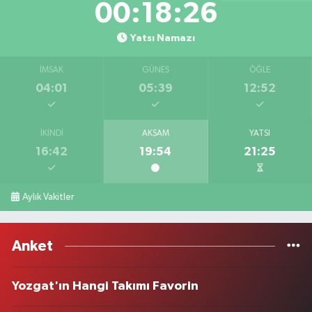
00:18:26
Yatsı Namazı
İMSAK
GÜNEŞ
ÖĞLE
04:01
05:39
12:52
İKINDI
AKŞAM
YATSI
16:42
19:54
21:25
Aylık Vakitler
Anket
Yozgat'ın Hangi Takımı Favorin