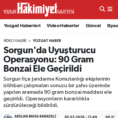
Yozgat Haberleri
Video Haberler
Güncel
Siya
VIDEO GALERI
YOZGAT HABER
Sorgun'da Uyuşturucu
Operasyonu: 90 Gram
Bonzai Ele Geçirildi
Sorgun İlçe Jandarma Komutanlığı ekiplerinin
istihbari çalışmaları sonucu bir şahıs üzerinde
yapılan aramada 90 gram bonzai maddesi ele
geçirildi. Operasyonların kararlılıkla
sürdürüleceği bildirildi.
ARSLAN MUSA KARADELI
05.03.2026 - 13:49
06.03.