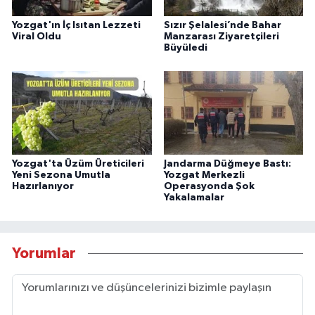
Yozgat'ın İç Isıtan Lezzeti
Sızır Şelalesi’nde Bahar
Viral Oldu
Manzarası Ziyaretçileri
Büyüledi
Yozgat'ta Üzüm Üreticileri
Jandarma Düğmeye Bastı:
Yeni Sezona Umutla
Yozgat Merkezli
Hazırlanıyor
Operasyonda Şok
Yakalamalar
Yorumlar