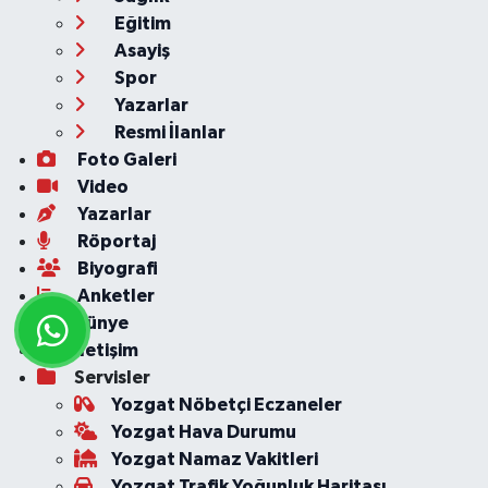
Eğitim
Asayiş
Spor
Yazarlar
Resmi İlanlar
Foto Galeri
Video
Yazarlar
Röportaj
Biyografi
Anketler
Künye
İletişim
Servisler
Yozgat Nöbetçi Eczaneler
Yozgat Hava Durumu
Yozgat Namaz Vakitleri
Yozgat Trafik Yoğunluk Haritası