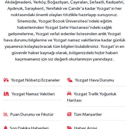
Akdağmadeni, Yerköy, Boğazlıyan, Çayıralan, Şefaatli, Kadışehri,
Aydıncık, Saraykent, Yenifakılı ve Çandır’a kadar Yozgat'ın her
noktasındaki önemli olayları titizlikle hazırlayıp sunuyoruz.
Sitemizde, Yozgat Bozok Üniversitesi'ndeki eğitim
haberlerinden Yozgat Şehir Hastanesi'ndeki sağlık
gelişmelerine, Yozgat vefat edenler listesinden anlık Yozgat
hava durumu bilgilerine ve Yozgat namaz vakitlerine kadar günlük
yaşamınızı kolaylaştıracak tüm bilgileri bulabilirsiniz. Yozgat'ın en
güvenilir haber kaynağı olarak, bölgenizdeki hiçbir haberi
kaçırmamanız için siz değerli okurlarımızın yanındayız.
Yozgat Nöbetçi Eczaneler
Yozgat Hava Durumu
Yozgat Namaz Vakitleri
Yozgat Trafik Yoğunluk
Haritası
Puan Durumu ve Fikstür
Tüm Manşetler
Son Dakika Haberleri
Haber Arşivi