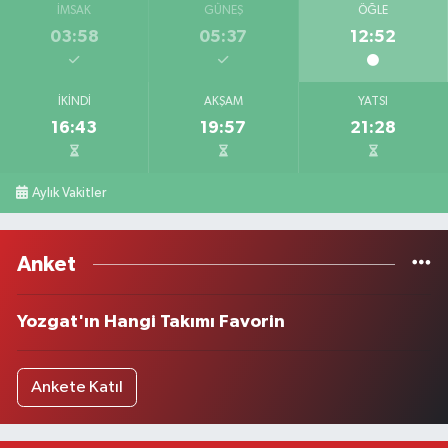
İMSAK
GÜNEŞ
ÖĞLE
03:58
05:37
12:52
İKINDI
AKŞAM
YATSI
16:43
19:57
21:28
Aylık Vakitler
Anket
Yozgat'ın Hangi Takımı Favorin
Ankete Katıl