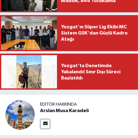
Madde, 844 Tutuklama
Yozgat'ın Süper Lig Ekibi MC
Sistem GSK'dan Güçlü Kadro
Atağı
Yozgat'ta Denetimde
Yakalandı! Sınır Dışı Süreci
Başlatıldı
EDITÖR HAKKINDA
Arslan Musa Karadeli