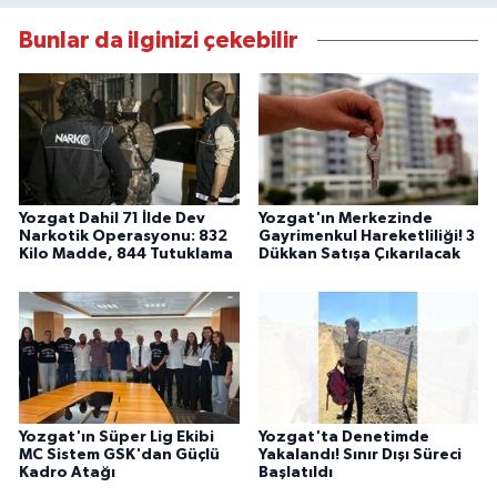
Bunlar da ilginizi çekebilir
Yozgat Dahil 71 İlde Dev
Yozgat'ın Merkezinde
Narkotik Operasyonu: 832
Gayrimenkul Hareketliliği! 3
Kilo Madde, 844 Tutuklama
Dükkan Satışa Çıkarılacak
Yozgat'ın Süper Lig Ekibi
Yozgat'ta Denetimde
MC Sistem GSK'dan Güçlü
Yakalandı! Sınır Dışı Süreci
Kadro Atağı
Başlatıldı