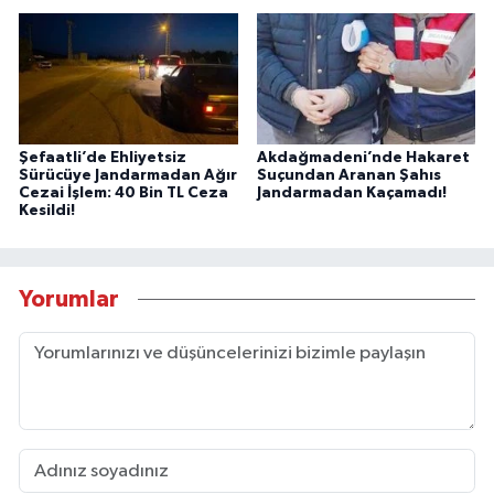
Şefaatli’de Ehliyetsiz
Akdağmadeni’nde Hakaret
Sürücüye Jandarmadan Ağır
Suçundan Aranan Şahıs
Cezai İşlem: 40 Bin TL Ceza
Jandarmadan Kaçamadı!
Kesildi!
Yorumlar