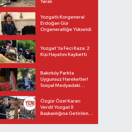
Yaralı
Yozgatlı Korgeneral
Erdoğan Gür
Orgeneralliğe Yükseldi
Yozgat'ta Feci Kaza: 2
Kişi Hayatını Kaybetti
Bakırköy Parkta
Uygunsuz Hareketler!
Sosyal Medyadaki
Görüntüler Sonrası
Gözaltı
Özgür Özel Kararı
Verdi! Yozgat İl
Başkanlığına Getirilen
O İsim Açıklandı