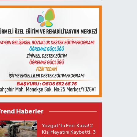
Trend Haberler
Yozgat'ta Feci Kaza! 2
Kişi Hayatını Kaybetti, 3