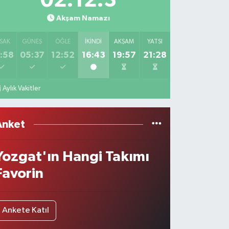
02:12:3
Akşam Namazı
SAK
GÜNEŞ
ÖĞLE
İKINDI
AKŞAM
YATSI
:58
05:37
12:52
16:43
19:57
21:28
Aylık Vakitler
Anket
Yozgat'ın Hangi Takımı
Favorin
Ankete Katıl