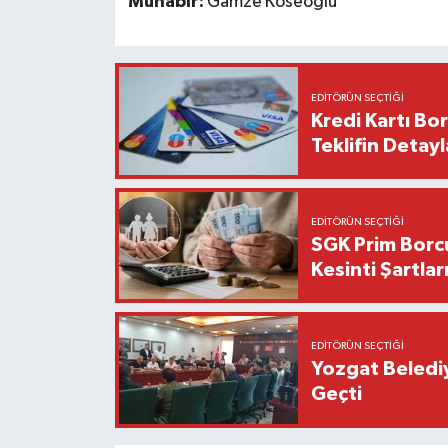
Muhabir:
Gamze Köseoğlu
EDITÖRÜN SEÇTIĞI
Kredi Kartı Bor
Teklifin Detayl
EDITÖRÜN SEÇTIĞI
SGK Prim Borc
Kesinti Şartlar
EDITÖRÜN SEÇTIĞI
Yozgat Beledi
Geçti