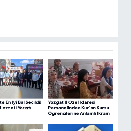
 En İyi Bal Seçildi!
Yozgat İl Özel İdaresi
Lezzeti Yarıştı
Personelinden Kur’an Kursu
Öğrencilerine Anlamlı İkram