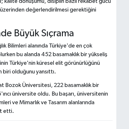
l; kalite dönüşümü, disiplin bazlı rekabet gücü
 üzerinden değerlendirilmesi gerektiğini
inde Büyük Sıçrama
ık Bilimleri alanında Türkiye'de en çok
lurken bu alanda 452 basamaklık bir yükseliş
inin Türkiye'nin küresel elit görünürlüğünü
 biri olduğunu yansıttı.
at Bozok Üniversitesi, 222 basamaklık bir
'ıncı üniversite oldu. Bu başarı, üniversitenin
mleri ve Mimarlık ve Tasarım alanlarında
t etti.