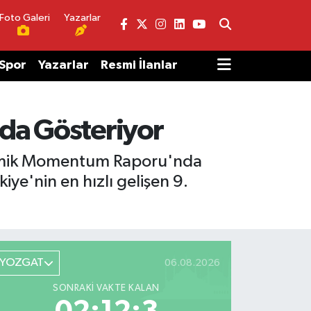
Foto Galeri
Yazarlar
Spor
Yazarlar
Resmi İlanlar
nda Gösteriyor
demik Momentum Raporu'nda
ye'nin en hızlı gelişen 9.
YOZGAT
06.08.2026
SONRAKI VAKTE KALAN