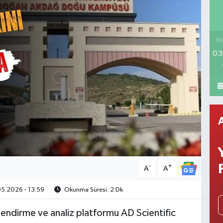
İM
03
-
+
A
A
5.2026 - 13:59
Okunma Süresi: 2 Dk
endirme ve analiz platformu AD Scientific