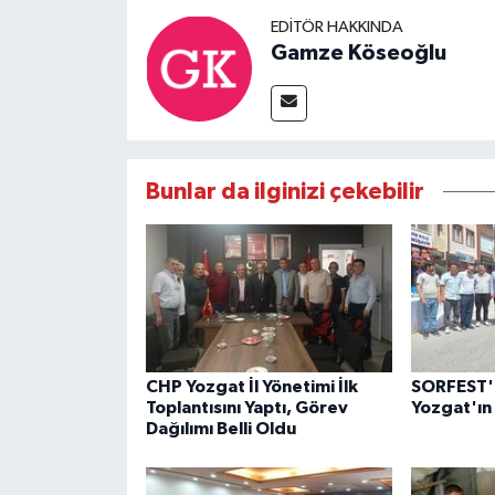
EDITÖR HAKKINDA
Gamze Köseoğlu
Bunlar da ilginizi çekebilir
CHP Yozgat İl Yönetimi İlk
SORFEST'te
Toplantısını Yaptı, Görev
Yozgat'ın 
Dağılımı Belli Oldu