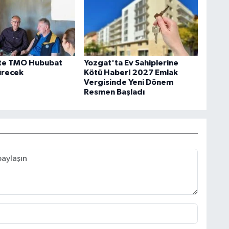
te TMO Hububat
Yozgat'ta Ev Sahiplerine
Sürecek
Kötü Haber! 2027 Emlak
Vergisinde Yeni Dönem
Resmen Başladı