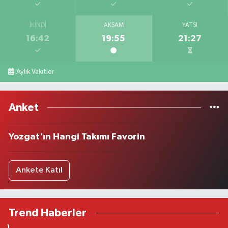
İKINDI
AKŞAM
YATSI
16:42
19:55
21:27
Aylık Vakitler
Anket
Yozgat'ın Hangi Takımı Favorin
Ankete Katıl
Trend Haberler
1