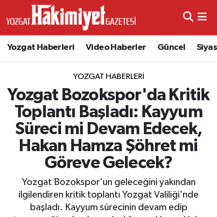
Yozgat Haberleri
Video Haberler
Güncel
Siya
YOZGAT HABERLERI
Yozgat Bozokspor'da Kritik
Toplantı Başladı: Kayyum
Süreci mi Devam Edecek,
Hakan Hamza Şöhret mi
Göreve Gelecek?
Yozgat Bozokspor'un geleceğini yakından
ilgilendiren kritik toplantı Yozgat Valiliği'nde
başladı. Kayyum sürecinin devam edip