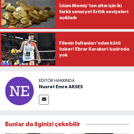
İslam Memiş'ten altın için iki
farklı senaryo! Kritik seviyeleri
açıkladı
Filenin Sultanları'ndan kötü
haber! Ebrar Karakurt kadroda
yok
EDITÖR HAKKINDA
Nusret Emre AKSES
Bunlar da ilginizi çekebilir