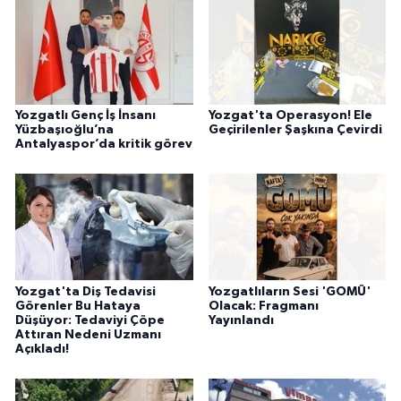
Yozgatlı Genç İş İnsanı
Yozgat'ta Operasyon! Ele
Yüzbaşıoğlu’na
Geçirilenler Şaşkına Çevirdi
Antalyaspor’da kritik görev
Yozgat'ta Diş Tedavisi
Yozgatlıların Sesi 'GOMÜ'
Görenler Bu Hataya
Olacak: Fragmanı
Düşüyor: Tedaviyi Çöpe
Yayınlandı
Attıran Nedeni Uzmanı
Açıkladı!