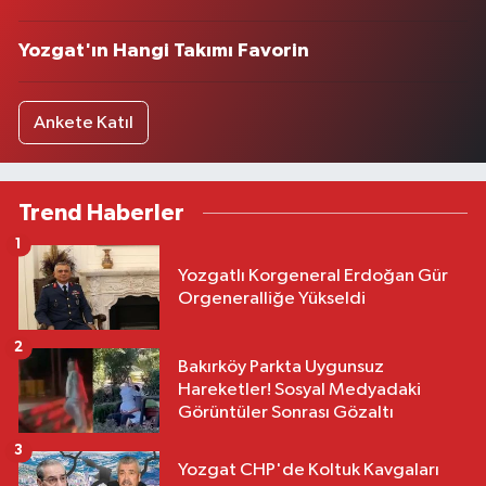
Yozgat'ın Hangi Takımı Favorin
Ankete Katıl
Trend Haberler
1
Yozgatlı Korgeneral Erdoğan Gür
Orgeneralliğe Yükseldi
2
Bakırköy Parkta Uygunsuz
Hareketler! Sosyal Medyadaki
Görüntüler Sonrası Gözaltı
3
Yozgat CHP'de Koltuk Kavgaları