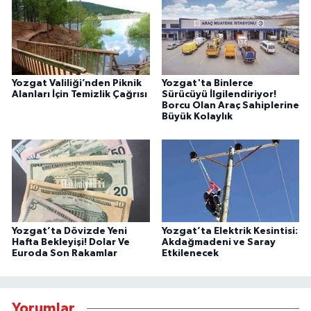
Yozgat Valiliği’nden Piknik
Yozgat'ta Binlerce
Alanları İçin Temizlik Çağrısı
Sürücüyü İlgilendiriyor!
Borcu Olan Araç Sahiplerine
Büyük Kolaylık
Yozgat’ta Dövizde Yeni
Yozgat’ta Elektrik Kesintisi:
Hafta Bekleyişi! Dolar Ve
Akdağmadeni ve Saray
Euroda Son Rakamlar
Etkilenecek
Yorumlar