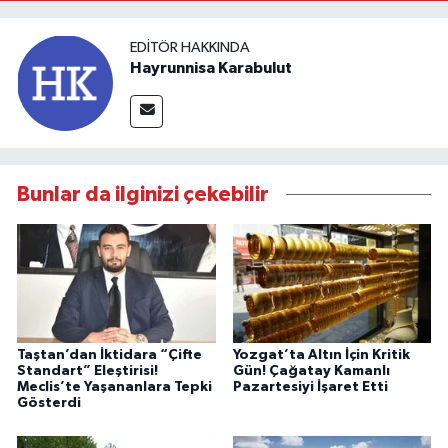
EDITÖR HAKKINDA
Hayrunnisa Karabulut
Bunlar da ilginizi çekebilir
Taştan’dan İktidara “Çifte
Yozgat’ta Altın İçin Kritik
Standart” Eleştirisi!
Gün! Çağatay Kamanlı
Meclis’te Yaşananlara Tepki
Pazartesiyi İşaret Etti
Gösterdi