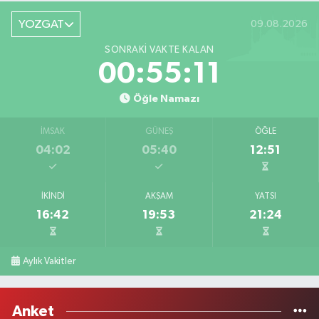
YOZGAT
09.08.2026
SONRAKI VAKTE KALAN
00:55:11
Öğle Namazı
İMSAK
GÜNEŞ
ÖĞLE
04:02
05:40
12:51
İKINDI
AKŞAM
YATSI
16:42
19:53
21:24
Aylık Vakitler
Anket