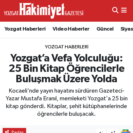
Yozgat Haberleri
Video Haberler
Güncel
Siya
YOZGAT HABERLERI
Yozgat’a Vefa Yolculuğu:
25 Bin Kitap Öğrencilerle
Buluşmak Üzere Yolda
Kocaeli'nde yayın hayatını sürdüren Gazeteci-
Yazar Mustafa Eranıl, memleketi Yozgat'a 25 bin
kitap gönderdi. Kitaplar, şehit kütüphanelerinde
öğrencilerle buluşacak.
Paylaş
-
+