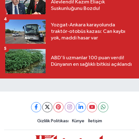
Alevlendi! Kazım Eliaçık
Suskunluğunu Bozdu!
4
Yozgat-Ankara karayolunda
traktör-otobüs kazası: Can kaybı
yok, maddi hasar var
5
ABD'li uzmanlar 100 puan verdi!
Dünyanın en sağlıklı bitkisi açıklandı
Gizlilik Politikası
Künye
İletişim