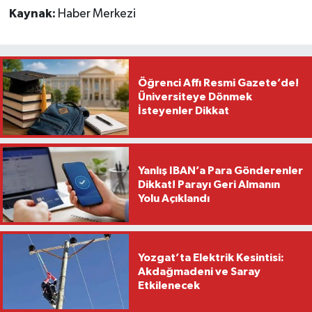
Kaynak:
Haber Merkezi
Öğrenci Affı Resmi Gazete’de!
Üniversiteye Dönmek
İsteyenler Dikkat
Yanlış IBAN’a Para Gönderenler
Dikkat! Parayı Geri Almanın
Yolu Açıklandı
Yozgat’ta Elektrik Kesintisi:
Akdağmadeni ve Saray
Etkilenecek