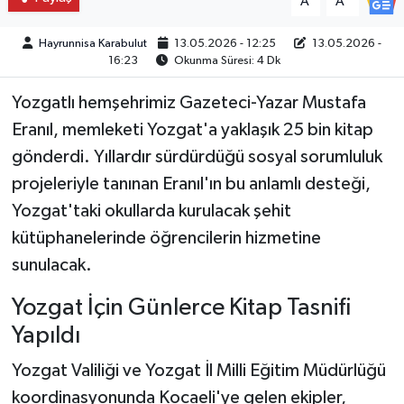
A
A
Hayrunnisa Karabulut
13.05.2026 - 12:25
13.05.2026 -
16:23
Okunma Süresi: 4 Dk
Yozgatlı hemşehrimiz Gazeteci-Yazar Mustafa
Eranıl, memleketi Yozgat'a yaklaşık 25 bin kitap
gönderdi. Yıllardır sürdürdüğü sosyal sorumluluk
projeleriyle tanınan Eranıl'ın bu anlamlı desteği,
Yozgat'taki okullarda kurulacak şehit
kütüphanelerinde öğrencilerin hizmetine
sunulacak.
Yozgat İçin Günlerce Kitap Tasnifi
Yapıldı
Yozgat Valiliği ve Yozgat İl Milli Eğitim Müdürlüğü
koordinasyonunda Kocaeli'ye gelen ekipler,