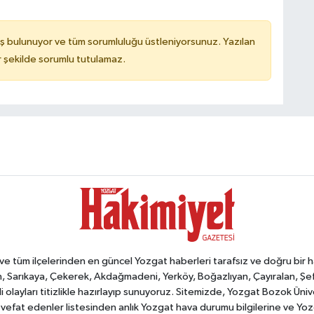
ş bulunuyor ve tüm sorumluluğu üstleniyorsunuz. Yazılan
 şekilde sorumlu tutulamaz.
tüm ilçelerinden en güncel Yozgat haberleri tarafsız ve doğru bir habe
, Sarıkaya, Çekerek, Akdağmadeni, Yerköy, Boğazlıyan, Çayıralan, Şefaat
 olayları titizlikle hazırlayıp sunuyoruz. Sitemizde, Yozgat Bozok Üni
vefat edenler listesinden anlık Yozgat hava durumu bilgilerine ve Yo