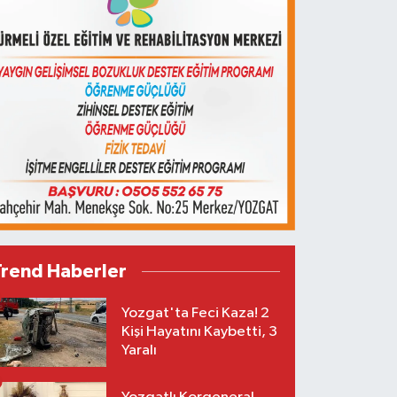
Trend Haberler
Yozgat'ta Feci Kaza! 2
Kişi Hayatını Kaybetti, 3
Yaralı