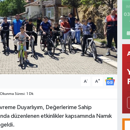
İM
03
-
+
A
A
Okunma Süresi: 1 Dk
vreme Duyarlıyım, Değerlerime Sahip
da düzenlenen etkinlikler kapsamında Namık
geldi.