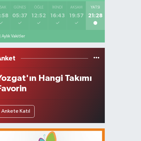
SAK
GÜNEŞ
ÖĞLE
İKINDI
AKŞAM
YATSI
:58
05:37
12:52
16:43
19:57
21:28
Aylık Vakitler
Anket
Yozgat'ın Hangi Takımı
Favorin
Ankete Katıl