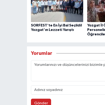
SORFEST'te En İyi Bal Seçildi!
Yozgat İl 
Yozgat'ın Lezzeti Yarıştı
Personeli
Öğrencile
Yorumlar
Gönder