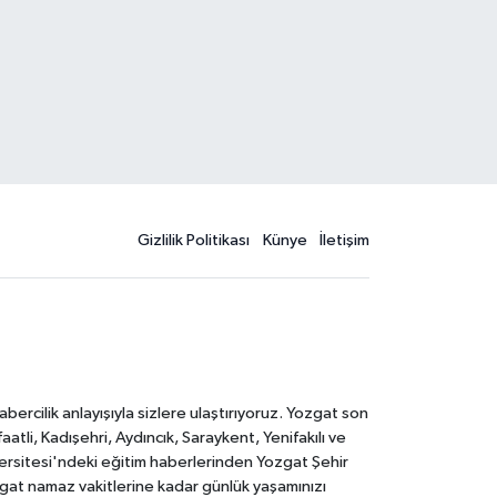
Gizlilik Politikası
Künye
İletişim
rcilik anlayışıyla sizlere ulaştırıyoruz. Yozgat son
li, Kadışehri, Aydıncık, Saraykent, Yenifakılı ve
versitesi'ndeki eğitim haberlerinden Yozgat Şehir
zgat namaz vakitlerine kadar günlük yaşamınızı