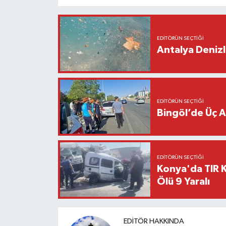
EDITÖRÜN SEÇTIĞI
Antalya Denizl
EDITÖRÜN SEÇTIĞI
Bingöl’de Üç A
EDITÖRÜN SEÇTIĞI
Konya'da TIR Kı
Ölü 9 Yaralı
EDITÖR HAKKINDA