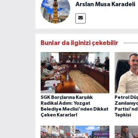
Arslan Musa Karadeli
Bunlar da ilginizi çekebilir
SGK Borçlarına Karşılık
Petrol Dü
Radikal Adım: Yozgat
Zamlanıyo
Belediye Meclisi'nden Dikkat
Partisi'nd
Çeken Kararlar!
Tepkisi