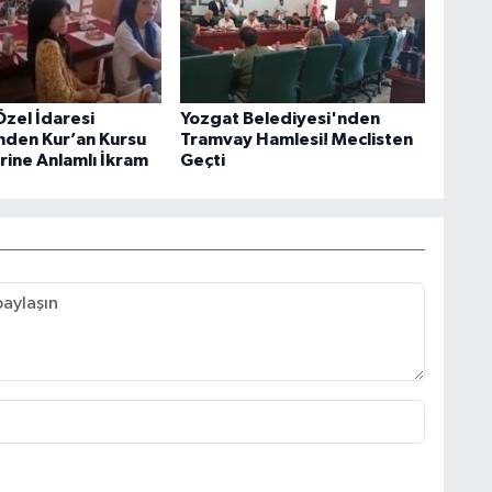
Özel İdaresi
Yozgat Belediyesi'nden
nden Kur’an Kursu
Tramvay Hamlesi! Meclisten
rine Anlamlı İkram
Geçti