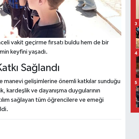
3
eli vakit geçirme fırsatı buldu hem de bir
min keyfini yaşadı.
4
Katkı Sağlandı
ve manevi gelişimlerine önemli katkılar sunduğu
5
rlik, kardeşlik ve dayanışma duygularının
atılım sağlayan tüm öğrencilere ve emeği
ldi.