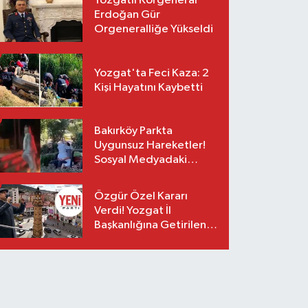
Yozgatlı Korgeneral
Erdoğan Gür
Orgeneralliğe Yükseldi
Yozgat'ta Feci Kaza: 2
Kişi Hayatını Kaybetti
Bakırköy Parkta
Uygunsuz Hareketler!
Sosyal Medyadaki
Görüntüler Sonrası
Gözaltı
Özgür Özel Kararı
Verdi! Yozgat İl
Başkanlığına Getirilen
O İsim Açıklandı