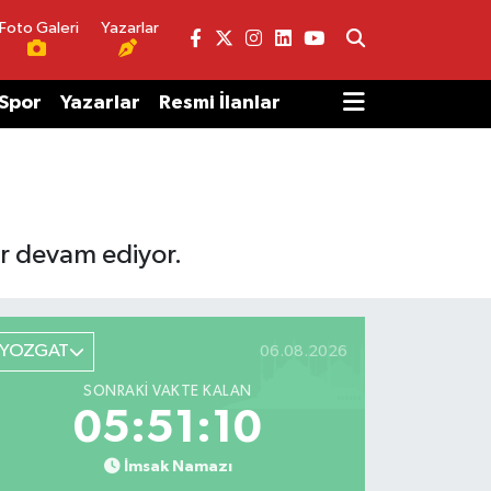
Foto Galeri
Yazarlar
Spor
Yazarlar
Resmi İlanlar
r devam ediyor.
YOZGAT
06.08.2026
SONRAKI VAKTE KALAN
05:51:10
İmsak Namazı