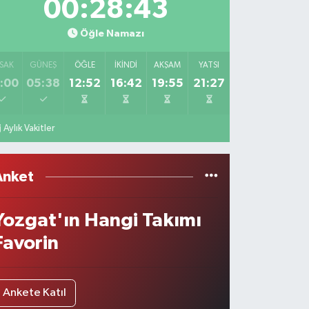
00:28:43
Öğle Namazı
SAK
GÜNEŞ
ÖĞLE
İKINDI
AKŞAM
YATSI
:00
05:38
12:52
16:42
19:55
21:27
Aylık Vakitler
Anket
Yozgat'ın Hangi Takımı
Favorin
Ankete Katıl