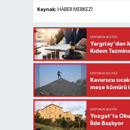
Kaynak:
HABER MERKEZİ
EDITÖRÜN SEÇTIĞI
Yargıtay'dan M
Kıdem Tazmina
EDITÖRÜN SEÇTIĞI
Kavurucu sıca
meşe kömürü iç
EDITÖRÜN SEÇTIĞI
Yozgat'ta Okul
İlde Başlıyor