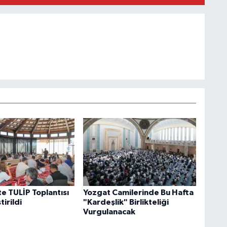
e TULİP Toplantısı
Yozgat Camilerinde Bu Hafta
irildi
"Kardeşlik" Birlikteliği
Vurgulanacak