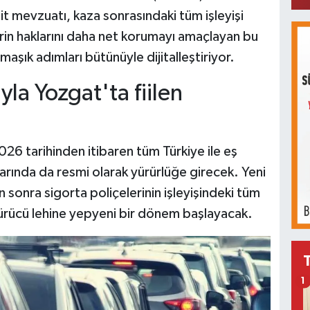
it mevzuatı, kaza sonrasındaki tüm işleyişi
erin haklarını daha net korumayı amaçlayan bu
aşık adımları bütünüyle dijitalleştiriyor.
la Yozgat'ta fiilen
26 tarihinden itibaren tüm Türkiye ile eş
larında da resmi olarak yürürlüğe girecek. Yeni
sonra sigorta poliçelerinin işleyişindeki tüm
ürücü lehine yepyeni bir dönem başlayacak.
1