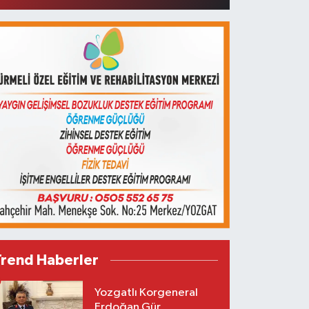
Trend Haberler
Yozgatlı Korgeneral
Erdoğan Gür