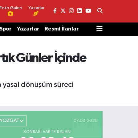
Foto Galeri
Yazarlar
Spor
Yazarlar
Resmi İlanlar
tık Günler İçinde
en yasal dönüşüm süreci
YOZGAT
07.08.2026
SONRAKI VAKTE KALAN