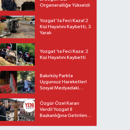
Orgeneralliğe Yükseldi
Yozgat'ta Feci Kaza! 2
Kişi Hayatını Kaybetti, 3
Yaralı
Yozgat'ta Feci Kaza: 2
Kişi Hayatını Kaybetti
Bakırköy Parkta
Uygunsuz Hareketler!
Sosyal Medyadaki
Görüntüler Sonrası
Gözaltı
Özgür Özel Kararı
Verdi! Yozgat İl
Başkanlığına Getirilen
O İsim Açıklandı