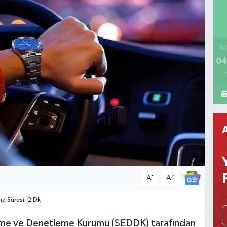
İM
04
-
+
A
A
 Süresi: 2 Dk
nleme ve Denetleme Kurumu (SEDDK) tarafından