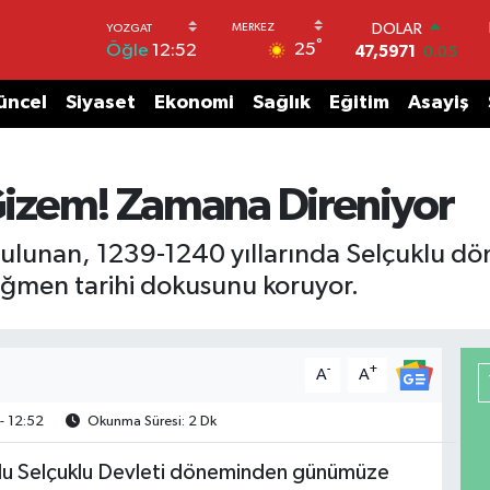
DOLAR
°
25
Öğle
12:52
47,5971
0.05
EURO
55,1336
0.18
üncel
Siyaset
Ekonomi
Sağlık
Eğitim
Asayiş
STERLİN
64,2534
0.22
GRAM ALTIN
6518.23
0.39
 Gizem! Zamana Direniyor
BİST100
13.703
0
bulunan, 1239-1240 yıllarında Selçuklu dön
BITCOIN
ağmen tarihi dokusunu koruyor.
64.475,47
0.66
-
+
A
A
- 12:52
Okunma Süresi: 2 Dk
olu Selçuklu Devleti döneminden günümüze