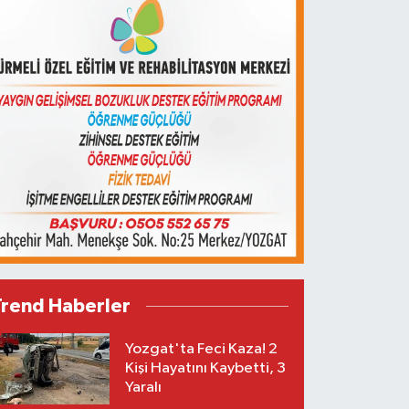
Trend Haberler
Yozgat'ta Feci Kaza! 2
Kişi Hayatını Kaybetti, 3
Yaralı