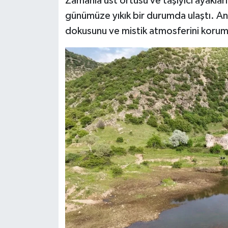
Zamanla üst örtüsü ve taşıyıcı ayakları
günümüze yıkık bir durumda ulaştı. Anca
dokusunu ve mistik atmosferini korum