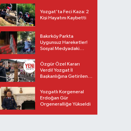
Yozgat'ta Feci Kaza: 2
Kişi Hayatını Kaybetti
Bakırköy Parkta
Uygunsuz Hareketler!
Sosyal Medyadaki
Görüntüler Sonrası
Gözaltı
Özgür Özel Kararı
Verdi! Yozgat İl
Başkanlığına Getirilen
O İsim Açıklandı
Yozgatlı Korgeneral
Erdoğan Gür
Orgeneralliğe Yükseldi