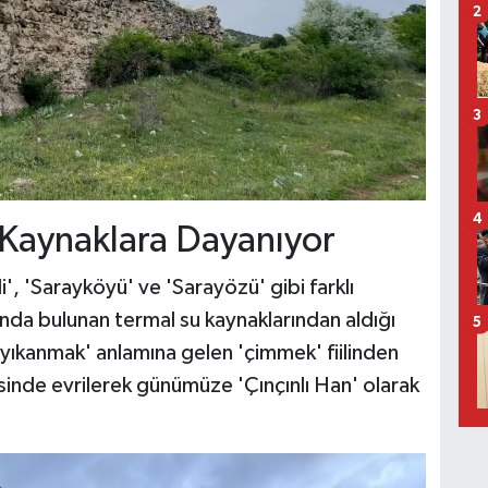
2
3
4
 Kaynaklara Dayanıyor
i', 'Sarayköyü' ve 'Sarayözü' gibi farklı
arında bulunan termal su kaynaklarından aldığı
5
 yıkanmak' anlamına gelen 'çimmek' fiilinden
risinde evrilerek günümüze 'Çınçınlı Han' olarak