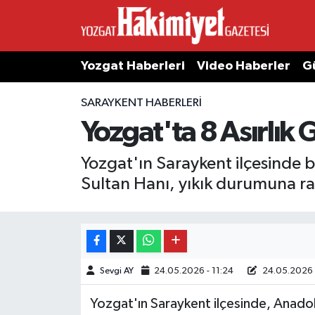
Yozgat Haberleri
Video Haberler
G
SARAYKENT HABERLERI
Yozgat'ta 8 Asırlık
Yozgat'ın Saraykent ilçesinde 
Sultan Hanı, yıkık durumuna r
Sevgi AY
24.05.2026 - 11:24
24.05.2026 
Yozgat'ın Saraykent ilçesinde, Anad