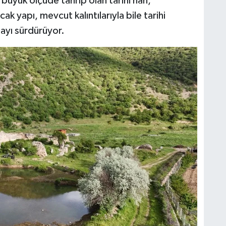
 büyük ölçüde tahrip olan tarihi han,
k yapı, mevcut kalıntılarıyla bile tarihi
ayı sürdürüyor.