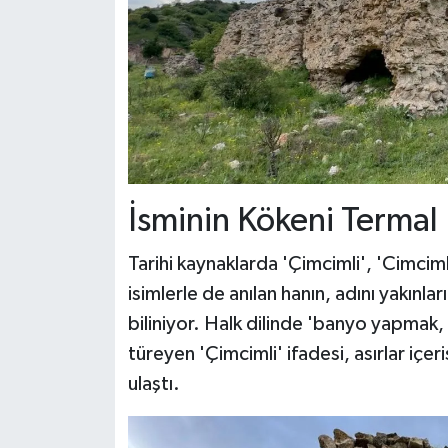
İsminin Kökeni Termal
Tarihi kaynaklarda 'Çimcimli', 'Cimciml
isimlerle de anılan hanın, adını yakınl
biliniyor. Halk dilinde 'banyo yapmak,
türeyen 'Çimcimli' ifadesi, asırlar içe
ulaştı.