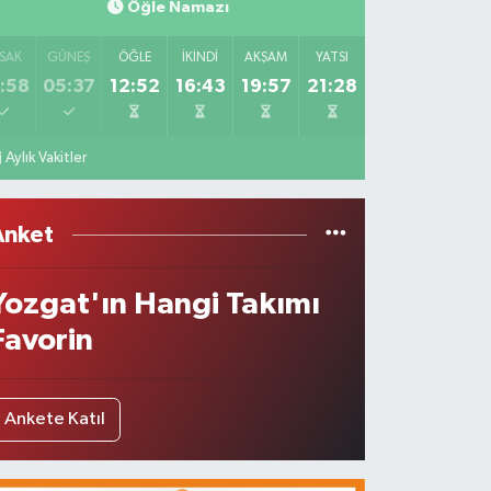
Öğle Namazı
SAK
GÜNEŞ
ÖĞLE
İKINDI
AKŞAM
YATSI
:58
05:37
12:52
16:43
19:57
21:28
Aylık Vakitler
Anket
Yozgat'ın Hangi Takımı
Favorin
Ankete Katıl