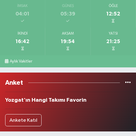
İMSAK
GÜNEŞ
ÖĞLE
04:01
05:39
12:52
İKINDI
AKŞAM
YATSI
16:42
19:54
21:25
Aylık Vakitler
Anket
Yozgat'ın Hangi Takımı Favorin
Ankete Katıl