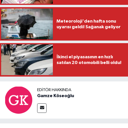
Meteoroloji'den hafta sonu
uyarısı geldi! Sağanak geliyor
İkinci el piyasasının en hızlı
satılan 20 otomobili belli oldu!
EDITÖR HAKKINDA
Gamze Köseoğlu