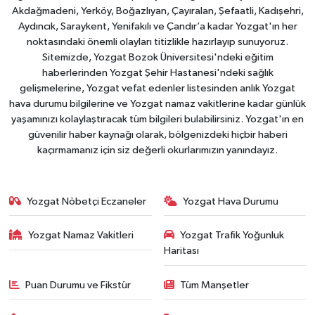
Akdağmadeni, Yerköy, Boğazlıyan, Çayıralan, Şefaatli, Kadışehri,
Aydıncık, Saraykent, Yenifakılı ve Çandır’a kadar Yozgat'ın her
noktasındaki önemli olayları titizlikle hazırlayıp sunuyoruz.
Sitemizde, Yozgat Bozok Üniversitesi'ndeki eğitim
haberlerinden Yozgat Şehir Hastanesi'ndeki sağlık
gelişmelerine, Yozgat vefat edenler listesinden anlık Yozgat
hava durumu bilgilerine ve Yozgat namaz vakitlerine kadar günlük
yaşamınızı kolaylaştıracak tüm bilgileri bulabilirsiniz. Yozgat'ın en
güvenilir haber kaynağı olarak, bölgenizdeki hiçbir haberi
kaçırmamanız için siz değerli okurlarımızın yanındayız.
Yozgat Nöbetçi Eczaneler
Yozgat Hava Durumu
Yozgat Namaz Vakitleri
Yozgat Trafik Yoğunluk
Haritası
Puan Durumu ve Fikstür
Tüm Manşetler