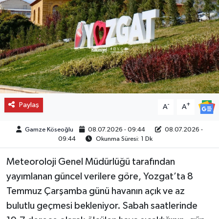
Paylaş
-
+
A
A
Gamze Köseoğlu
08.07.2026 - 09:44
08.07.2026 -
09:44
Okunma Süresi: 1 Dk
Meteoroloji Genel Müdürlüğü tarafından
yayımlanan güncel verilere göre, Yozgat’ta 8
Temmuz Çarşamba günü havanın açık ve az
bulutlu geçmesi bekleniyor. Sabah saatlerinde