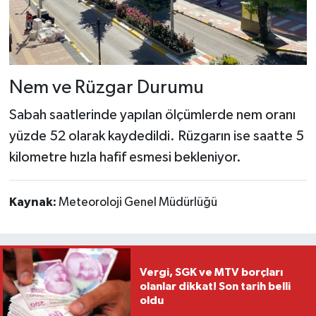
Nem ve Rüzgar Durumu
Sabah saatlerinde yapılan ölçümlerde nem oranı
yüzde 52 olarak kaydedildi. Rüzgarın ise saatte 5
kilometre hızla hafif esmesi bekleniyor.
Kaynak:
Meteoroloji Genel Müdürlüğü
Vergi, SGK ve MTV borçları
olanlar dikkat! Son tarih belli
oldu