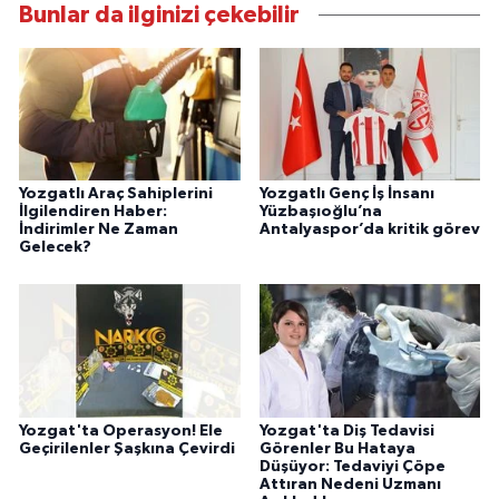
Bunlar da ilginizi çekebilir
Yozgatlı Araç Sahiplerini
Yozgatlı Genç İş İnsanı
İlgilendiren Haber:
Yüzbaşıoğlu’na
İndirimler Ne Zaman
Antalyaspor’da kritik görev
Gelecek?
Yozgat'ta Operasyon! Ele
Yozgat'ta Diş Tedavisi
Geçirilenler Şaşkına Çevirdi
Görenler Bu Hataya
Düşüyor: Tedaviyi Çöpe
Attıran Nedeni Uzmanı