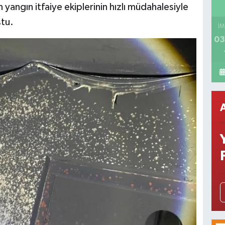
yangın itfaiye ekiplerinin hızlı müdahalesiyle
tu.
İM
03