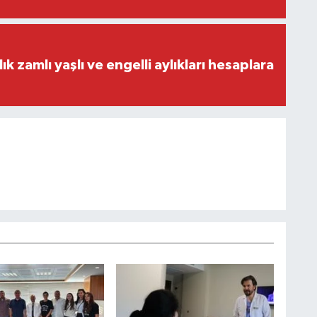
lık zamlı yaşlı ve engelli aylıkları hesaplara