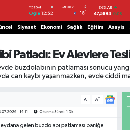
DOLAR
°
18
Öğle
12:52
47,5894
0.08
EURO
55,0398
-0.02
üncel
Siyaset
Ekonomi
Sağlık
Eğitim
Asayiş
STERLİN
64,1581
0.16
GRAM ALTIN
6527.85
0.54
i Patladı: Ev Alevlere Tes
BİST100
13.703
11
evde buzdolabının patlaması sonucu yangın ç
BITCOIN
layda can kaybı yaşanmazken, evde ciddi 
64.927,78
1.32
-
+
A
A
.07.2026 - 14:11
Okunma Süresi: 1 Dk
 meydana gelen buzdolabı patlaması paniğe