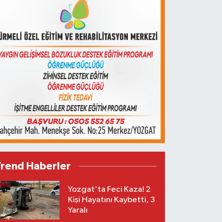
Trend Haberler
Yozgat'ta Feci Kaza! 2
Kişi Hayatını Kaybetti, 3
Yaralı