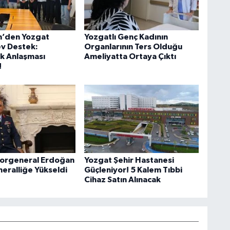
m’den Yozgat
Yozgatlı Genç Kadının
v Destek:
Organlarının Ters Olduğu
k Anlaşması
Ameliyatta Ortaya Çıktı
!
Korgeneral Erdoğan
Yozgat Şehir Hastanesi
eralliğe Yükseldi
Güçleniyor! 5 Kalem Tıbbi
Cihaz Satın Alınacak