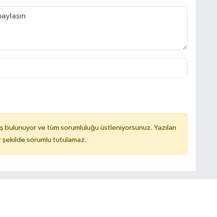
ş bulunuyor ve tüm sorumluluğu üstleniyorsunuz. Yazılan
 şekilde sorumlu tutulamaz.