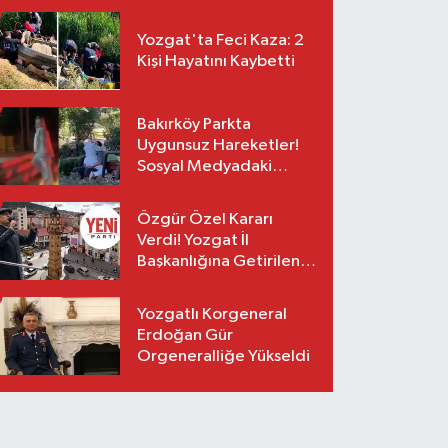
Yozgat'ta Feci Kaza: 2
Kişi Hayatını Kaybetti
Bakırköy Parkta
Uygunsuz Hareketler!
Sosyal Medyadaki
Görüntüler Sonrası
Gözaltı
Özgür Özel Kararı
Verdi! Yozgat İl
Başkanlığına Getirilen
O İsim Açıklandı
Yozgatlı Korgeneral
Erdoğan Gür
Orgeneralliğe Yükseldi