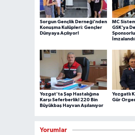
Sorgun Gençlik Derneği’nden
MC Siste
Konuşma Kulüpleri: Gençler
GSK’ya De
Dünyaya Açılıyor!
Sponsorlu
İmzalandı
Yozgat'ta Şap Hastalığına
Yozgatlı 
Karşı Seferberlik! 220 Bin
Gür Orgen
Büyükbaş Hayvan Aşılanıyor
Yorumlar