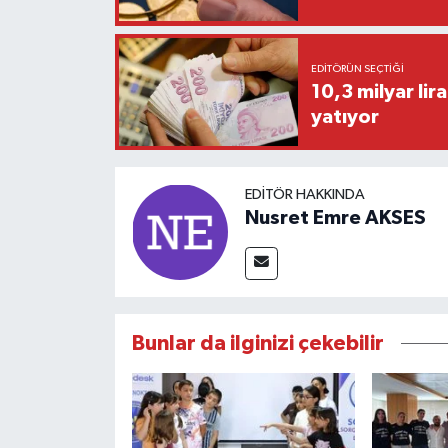
EDITÖRÜN SEÇTIĞI
10,3 milyar lira
yatıyor
EDITÖR HAKKINDA
Nusret Emre AKSES
Bunlar da ilginizi çekebilir