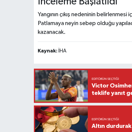
İnceleme Başlatıldı
Yangının çıkış nedeninin belirlenmesi i
Patlamaya neyin sebep olduğu yapılac
kazanacak.
Kaynak:
İHA
EDITÖRÜN SEÇTIĞI
Victor Osimhen
teklife yanıt g
EDITÖRÜN SEÇTIĞI
Altın durdurak 