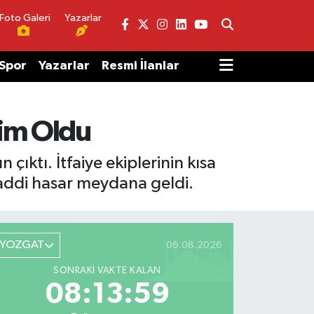
Foto Galeri
Yazarlar
Spor
Yazarlar
Resmi İlanlar
lim Oldu
ıktı. İtfaiye ekiplerinin kısa
maddi hasar meydana geldi.
YOZGAT
06.08.2026
SONRAKI VAKTE KALAN
08:13:59