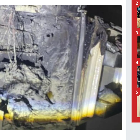
2
3
4
5