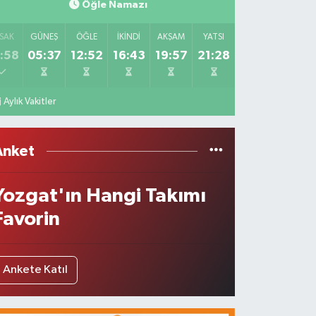
Öğle Namazı
SAK
GÜNEŞ
ÖĞLE
İKINDI
AKŞAM
YATSI
:58
05:37
12:52
16:43
19:57
21:28
Aylık Vakitler
Anket
Yozgat'ın Hangi Takımı
Favorin
Ankete Katıl