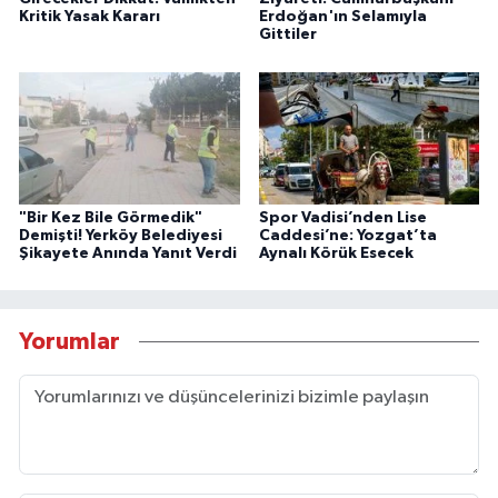
Kritik Yasak Kararı
Erdoğan'ın Selamıyla
Gittiler
"Bir Kez Bile Görmedik"
Spor Vadisi’nden Lise
Demişti! Yerköy Belediyesi
Caddesi’ne: Yozgat’ta
Şikayete Anında Yanıt Verdi
Aynalı Körük Esecek
Yorumlar