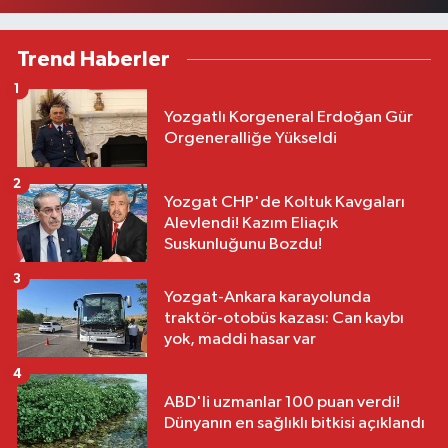
Trend Haberler
1
Yozgatlı Korgeneral Erdoğan Gür
Orgeneralliğe Yükseldi
2
Yozgat CHP'de Koltuk Kavgaları
Alevlendi! Kazım Eliaçık
Suskunluğunu Bozdu!
3
Yozgat-Ankara karayolunda
traktör-otobüs kazası: Can kaybı
yok, maddi hasar var
4
ABD'li uzmanlar 100 puan verdi!
Dünyanın en sağlıklı bitkisi açıklandı