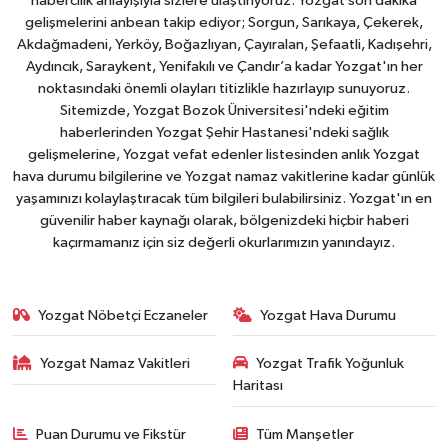
habercilik anlayışıyla sizlere ulaştırıyoruz. Yozgat son dakika
gelişmelerini anbean takip ediyor; Sorgun, Sarıkaya, Çekerek,
Akdağmadeni, Yerköy, Boğazlıyan, Çayıralan, Şefaatli, Kadışehri,
Aydıncık, Saraykent, Yenifakılı ve Çandır’a kadar Yozgat'ın her
noktasındaki önemli olayları titizlikle hazırlayıp sunuyoruz.
Sitemizde, Yozgat Bozok Üniversitesi'ndeki eğitim
haberlerinden Yozgat Şehir Hastanesi'ndeki sağlık
gelişmelerine, Yozgat vefat edenler listesinden anlık Yozgat
hava durumu bilgilerine ve Yozgat namaz vakitlerine kadar günlük
yaşamınızı kolaylaştıracak tüm bilgileri bulabilirsiniz. Yozgat'ın en
güvenilir haber kaynağı olarak, bölgenizdeki hiçbir haberi
kaçırmamanız için siz değerli okurlarımızın yanındayız.
Yozgat Nöbetçi Eczaneler
Yozgat Hava Durumu
Yozgat Namaz Vakitleri
Yozgat Trafik Yoğunluk
Haritası
Puan Durumu ve Fikstür
Tüm Manşetler