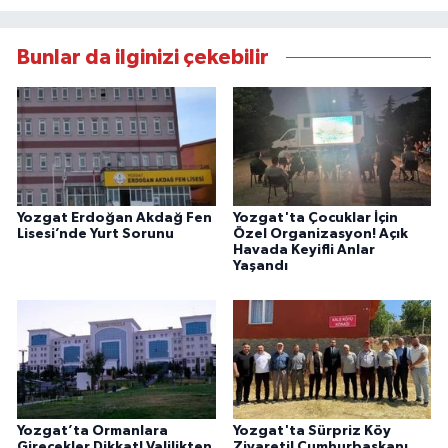
Bunlar da ilginizi çekebilir
Yozgat Erdoğan Akdağ Fen
Yozgat'ta Çocuklar İçin
Lisesi’nde Yurt Sorunu
Özel Organizasyon! Açık
Havada Keyifli Anlar
Yaşandı
Yozgat’ta Ormanlara
Yozgat'ta Sürpriz Köy
Girecekler Dikkat! Valilikten
Ziyareti! Cumhurbaşkanı