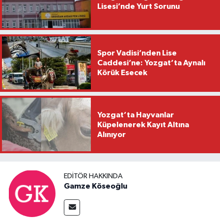
Lisesi’nde Yurt Sorunu
Spor Vadisi’nden Lise
Caddesi’ne: Yozgat’ta Aynalı
Körük Esecek
Yozgat’ta Hayvanlar
Küpelenerek Kayıt Altına
Alınıyor
EDITÖR HAKKINDA
Gamze Köseoğlu