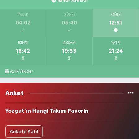
İkindi Namazı
İMSAK
GÜNEŞ
ÖĞLE
04:02
05:40
12:51
İKINDI
AKŞAM
YATSI
16:42
19:53
21:24
Aylık Vakitler
Anket
Yozgat'ın Hangi Takımı Favorin
Ankete Katıl