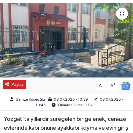
Paylaş
-
+
A
A
Gamze Köseoğlu
08.07.2026 - 10:39
08.07.2026 -
10:45
Okunma Süresi: 1 Dk
Yozgat'ta yıllardır süregelen bir gelenek, cenaze
evlerinde kapı önüne ayakkabı koyma ve evin giriş