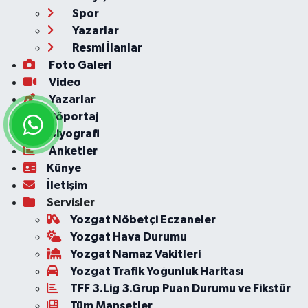
Spor
Yazarlar
Resmi İlanlar
Foto Galeri
Video
Yazarlar
Röportaj
Biyografi
Anketler
Künye
İletişim
Servisler
Yozgat Nöbetçi Eczaneler
Yozgat Hava Durumu
Yozgat Namaz Vakitleri
Yozgat Trafik Yoğunluk Haritası
TFF 3.Lig 3.Grup Puan Durumu ve Fikstür
Tüm Manşetler