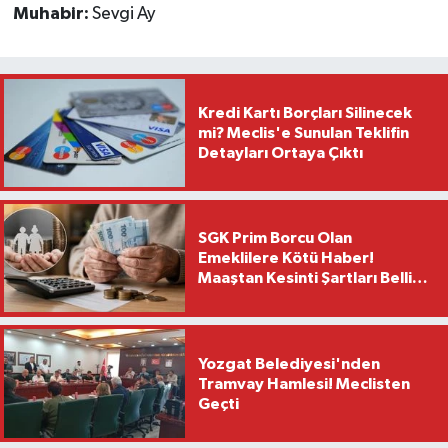
Muhabir:
Sevgi Ay
Kredi Kartı Borçları Silinecek
mi? Meclis'e Sunulan Teklifin
Detayları Ortaya Çıktı
SGK Prim Borcu Olan
Emeklilere Kötü Haber!
Maaştan Kesinti Şartları Belli
Oldu
Yozgat Belediyesi'nden
Tramvay Hamlesi! Meclisten
Geçti