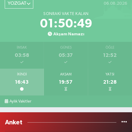
YOZGAT
06.08.2026
SONRAKI VAKTE KALAN
01:50:49
Akşam Namazı
İMSAK
GÜNEŞ
ÖĞLE
03:58
05:37
12:52
İKINDI
AKŞAM
YATSI
16:43
19:57
21:28
Aylık Vakitler
Anket