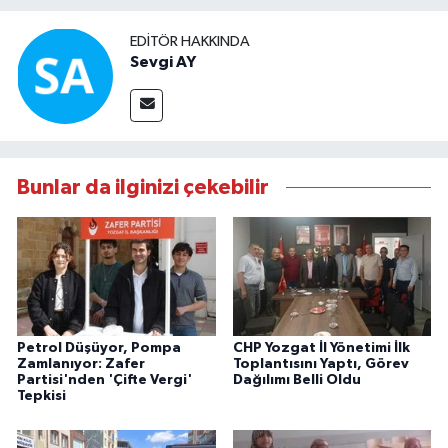
EDITÖR HAKKINDA
Sevgi AY
Bunlar da ilginizi çekebilir
Petrol Düşüyor, Pompa
CHP Yozgat İl Yönetimi İlk
Zamlanıyor: Zafer
Toplantısını Yaptı, Görev
Partisi'nden 'Çifte Vergi'
Dağılımı Belli Oldu
Tepkisi