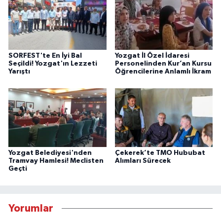
SORFEST'te En İyi Bal
Yozgat İl Özel İdaresi
Seçildi! Yozgat'ın Lezzeti
Personelinden Kur’an Kursu
Yarıştı
Öğrencilerine Anlamlı İkram
Yozgat Belediyesi'nden
Çekerek’te TMO Hububat
Tramvay Hamlesi! Meclisten
Alımları Sürecek
Geçti
Yorumlar