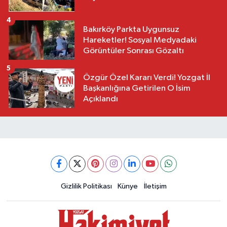
4
Bakırköy Parkta Uygunsuz
Hareketler! Sosyal Medyadaki
Görüntüler Sonrası Gözaltı
5
Özgür Özel Kararı Verdi! Yozgat İl
Başkanlığına Getirilen O İsim
Açıklandı
Gizlilik Politikası
Künye
İletişim