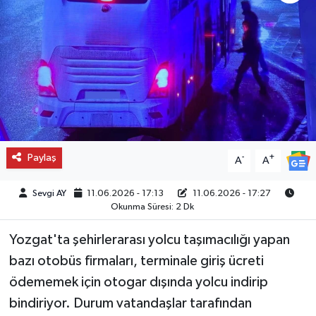
Paylaş
-
+
A
A
Sevgi AY
11.06.2026 - 17:13
11.06.2026 - 17:27
Okunma Süresi: 2 Dk
Yozgat'ta şehirlerarası yolcu taşımacılığı yapan
bazı otobüs firmaları, terminale giriş ücreti
ödememek için otogar dışında yolcu indirip
bindiriyor. Durum vatandaşlar tarafından