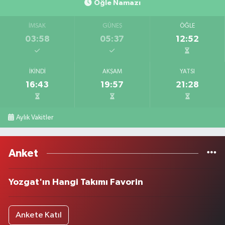
Öğle Namazı
İMSAK
GÜNEŞ
ÖĞLE
03:58
05:37
12:52
İKINDI
AKŞAM
YATSI
16:43
19:57
21:28
Aylık Vakitler
Anket
Yozgat'ın Hangi Takımı Favorin
Ankete Katıl