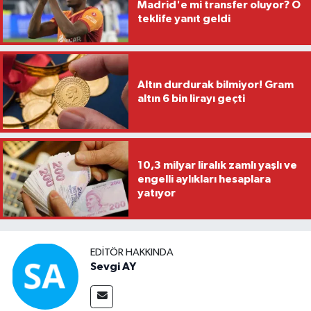
Madrid'e mi transfer oluyor? O
teklife yanıt geldi
Altın durdurak bilmiyor! Gram
altın 6 bin lirayı geçti
10,3 milyar liralık zamlı yaşlı ve
engelli aylıkları hesaplara
yatıyor
EDITÖR HAKKINDA
Sevgi AY