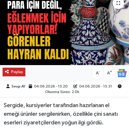
Paylaş
-
+
A
A
Sevgi AY
04.06.2026 - 15:20
04.06.2026 - 15:31
Okunma Süresi: 2 Dk
Sergide, kursiyerler tarafından hazırlanan el
emeği ürünler sergilenirken, özellikle çini sanatı
eserleri ziyaretçilerden yoğun ilgi gördü.