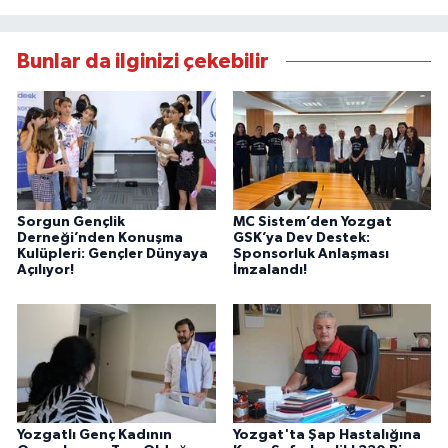
Bunlar da ilginizi çekebilir
Sorgun Gençlik
MC Sistem’den Yozgat
Derneği’nden Konuşma
GSK’ya Dev Destek:
Kulüpleri: Gençler Dünyaya
Sponsorluk Anlaşması
Açılıyor!
İmzalandı!
Yozgatlı Genç Kadının
Yozgat'ta Şap Hastalığına