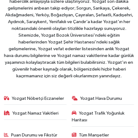
habercilik anlayışıyla sizlere ulaştırıyoruz. Yozgat son dakika
gelişmelerini anbean takip ediyor; Sorgun, Sarıkaya, Çekerek,
Akdağmadeni, Yerköy, Boğazlıyan, Çayıralan, Şefaatli, Kadışehri,
Aydıncık, Saraykent, Yenifakılı ve Çandır’a kadar Yozgat'ın her
noktasındaki önemli olayları titizlikle hazırlayıp sunuyoruz.
Sitemizde, Yozgat Bozok Üniversitesi'ndeki eğitim
haberlerinden Yozgat Şehir Hastanesi'ndeki sağlık
gelişmelerine, Yozgat vefat edenler listesinden anlık Yozgat
hava durumu bilgilerine ve Yozgat namaz vakitlerine kadar günlük
yaşamınızı kolaylaştıracak tüm bilgileri bulabilirsiniz. Yozgat'ın en
güvenilir haber kaynağı olarak, bölgenizdeki hiçbir haberi
kaçırmamanız için siz değerli okurlarımızın yanındayız.
Yozgat Nöbetçi Eczaneler
Yozgat Hava Durumu
Yozgat Namaz Vakitleri
Yozgat Trafik Yoğunluk
Haritası
Puan Durumu ve Fikstür
Tüm Manşetler