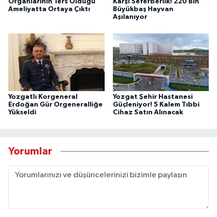
Organlarının Ters Olduğu
Karşı Seferberlik! 220 Bin
Ameliyatta Ortaya Çıktı
Büyükbaş Hayvan
Aşılanıyor
Yozgatlı Korgeneral
Yozgat Şehir Hastanesi
Erdoğan Gür Orgeneralliğe
Güçleniyor! 5 Kalem Tıbbi
Yükseldi
Cihaz Satın Alınacak
Yorumlar