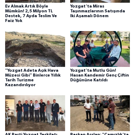
Ev Almak Artık Böyle
Yozgat'ta Miras
Mümkün! 2,5 Milyon TL
Taşınmazlarının Satışında
Destek, 7 Ayda Teslim Ve
Iki Aşamalı Dönem
Faiz Yok
"Yozgat Adeta Açık Hava
Yozgat’ta Mutlu Gün!
Müzesi Gibi" Binlerce Yıllık
Hasan Kandemir Genç Çiftin
Tarih Turizme
Düğününe Katıldı
Kazandırılıyor
AK Parti Yozgat Teşkilatı
Başkan Arslan: "Camızlık'ta