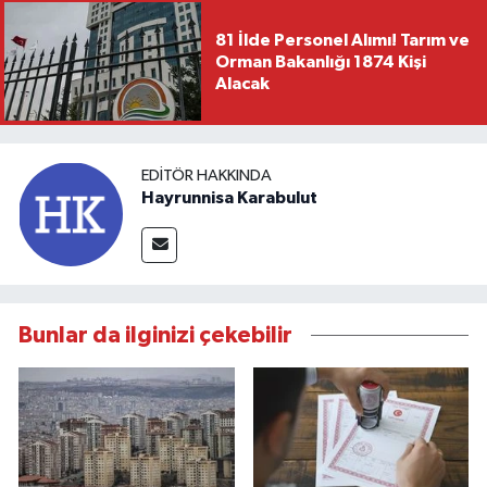
81 İlde Personel Alımı! Tarım ve
Orman Bakanlığı 1874 Kişi
Alacak
EDITÖR HAKKINDA
Hayrunnisa Karabulut
Bunlar da ilginizi çekebilir