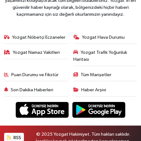
yaşamınızı kolaylaştıracak tüm bilgileri bulabilirsiniz. Yozgat'ın en
güvenilir haber kaynağı olarak, bölgenizdeki hiçbir haberi
kaçırmamanız için siz değerli okurlarımızın yanındayız.
Yozgat Nöbetçi Eczaneler
Yozgat Hava Durumu
Yozgat Namaz Vakitleri
Yozgat Trafik Yoğunluk
Haritası
Puan Durumu ve Fikstür
Tüm Manşetler
Son Dakika Haberleri
Haber Arşivi
© 2025 Yozgat Hakimiyet. Tüm hakları saklıdır.
RSS