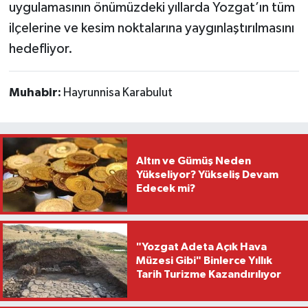
uygulamasının önümüzdeki yıllarda Yozgat’ın tüm
ilçelerine ve kesim noktalarına yaygınlaştırılmasını
hedefliyor.
Muhabir:
Hayrunnisa Karabulut
Altın ve Gümüş Neden
Yükseliyor? Yükseliş Devam
Edecek mi?
"Yozgat Adeta Açık Hava
Müzesi Gibi" Binlerce Yıllık
Tarih Turizme Kazandırılıyor