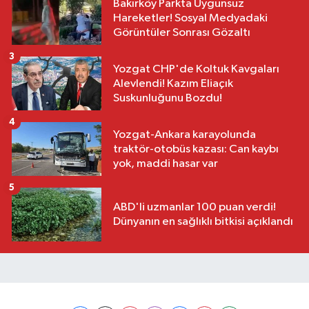
Bakırköy Parkta Uygunsuz
Hareketler! Sosyal Medyadaki
Görüntüler Sonrası Gözaltı
3
Yozgat CHP'de Koltuk Kavgaları
Alevlendi! Kazım Eliaçık
Suskunluğunu Bozdu!
4
Yozgat-Ankara karayolunda
traktör-otobüs kazası: Can kaybı
yok, maddi hasar var
5
ABD'li uzmanlar 100 puan verdi!
Dünyanın en sağlıklı bitkisi açıklandı