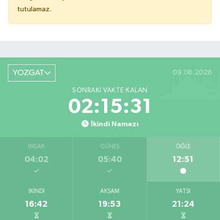
tutulamaz.
YOZGAT
09.08.2026
SONRAKI VAKTE KALAN
02:15:31
İkindi Namazı
İMSAK
GÜNEŞ
ÖĞLE
04:02
05:40
12:51
İKINDI
AKŞAM
YATSI
16:42
19:53
21:24