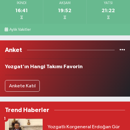
İKINDI
AKŞAM
YATSI
16:41
19:52
21:22
Aylık Vakitler
Anket
Yozgat'ın Hangi Takımı Favorin
Ankete Katıl
Trend Haberler
1
Yozgatlı Korgeneral Erdoğan Gür