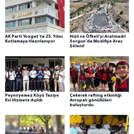
AK Parti Yozgat'ta 25. Yılını
Hızlı ve Öfkeli’yi Aratmadı!
Kutlamaya Hazırlanıyor
Sorgun’da Modifiye Araç
Şöleni!
Peyniryemez Köyü Taziye
Çekerek rafting etkinliği
Evi Hizmete Açıldı
Avrupalı gönüllüleri
buluşturdu