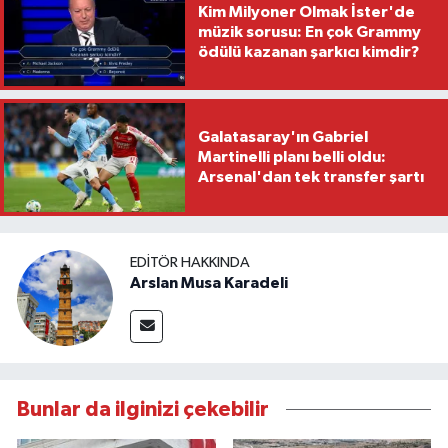
Kim Milyoner Olmak İster'de
müzik sorusu: En çok Grammy
ödülü kazanan şarkıcı kimdir?
Galatasaray'ın Gabriel
Martinelli planı belli oldu:
Arsenal'dan tek transfer şartı
EDITÖR HAKKINDA
Arslan Musa Karadeli
Bunlar da ilginizi çekebilir