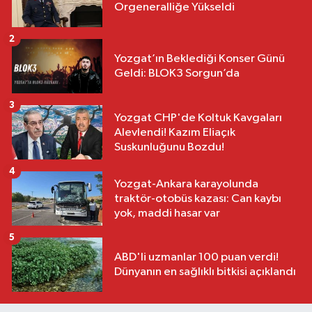
Orgeneralliğe Yükseldi
2
Yozgat’ın Beklediği Konser Günü
Geldi: BLOK3 Sorgun’da
3
Yozgat CHP'de Koltuk Kavgaları
Alevlendi! Kazım Eliaçık
Suskunluğunu Bozdu!
4
Yozgat-Ankara karayolunda
traktör-otobüs kazası: Can kaybı
yok, maddi hasar var
5
ABD'li uzmanlar 100 puan verdi!
Dünyanın en sağlıklı bitkisi açıklandı