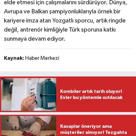
elde etmesi için çalışmalarını sürdürüyor. Dünya,
Avrupa ve Balkan şampiyonluklarıyla örnek bir
kariyere imza atan Yozgatlı sporcu, artık ringde
değil, antrenör kimliğiyle Türk sporuna katkı
sunmaya devam ediyor.
Kaynak:
Haber Merkezi
Kombiler artık tarih oluyor!
Evler bu yöntemle ısıtılacak
Kasaplar öneriyor ama
müşteriler almıyor! Tezgahta