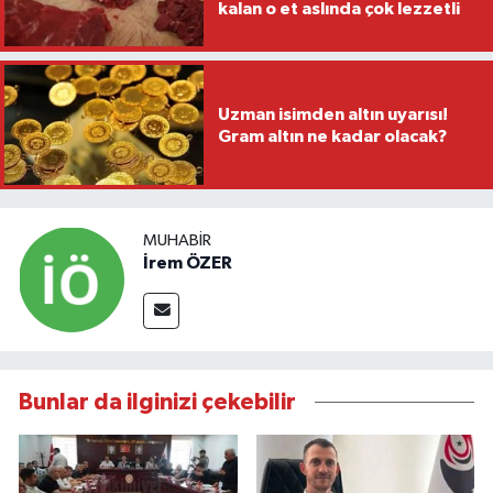
kalan o et aslında çok lezzetli
Uzman isimden altın uyarısı!
Gram altın ne kadar olacak?
MUHABIR
İrem ÖZER
Bunlar da ilginizi çekebilir