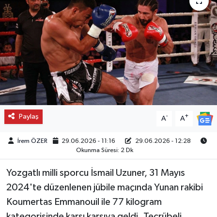
Paylaş
-
+
A
A
İrem ÖZER
29.06.2026 - 11:16
29.06.2026 - 12:28
Okunma Süresi: 2 Dk
Yozgatlı milli sporcu İsmail Uzuner, 31 Mayıs
2024'te düzenlenen jübile maçında Yunan rakibi
Koumertas Emmanouil ile 77 kilogram
kategorisinde karşı karşıya geldi. Tecrübeli