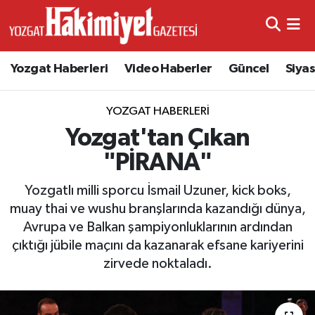
Yozgat Haberleri
Video Haberler
Güncel
Siya
YOZGAT HABERLERI
Yozgat'tan Çıkan
"PİRANA"
Yozgatlı milli sporcu İsmail Uzuner, kick boks,
muay thai ve wushu branşlarında kazandığı dünya,
Avrupa ve Balkan şampiyonluklarının ardından
çıktığı jübile maçını da kazanarak efsane kariyerini
zirvede noktaladı.