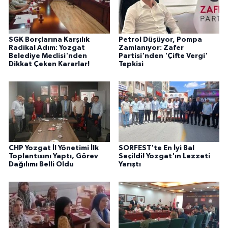
SGK Borçlarına Karşılık
Petrol Düşüyor, Pompa
Radikal Adım: Yozgat
Zamlanıyor: Zafer
Belediye Meclisi'nden
Partisi'nden 'Çifte Vergi'
Dikkat Çeken Kararlar!
Tepkisi
CHP Yozgat İl Yönetimi İlk
SORFEST'te En İyi Bal
Toplantısını Yaptı, Görev
Seçildi! Yozgat'ın Lezzeti
Dağılımı Belli Oldu
Yarıştı