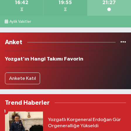
16:42
19:55
21:27
Aylık Vakitler
Anket
Yozgat'ın Hangi Takımı Favorin
Ankete Katıl
Trend Haberler
1
Yozgatlı Korgeneral Erdoğan Gür
Orgeneralliğe Yükseldi