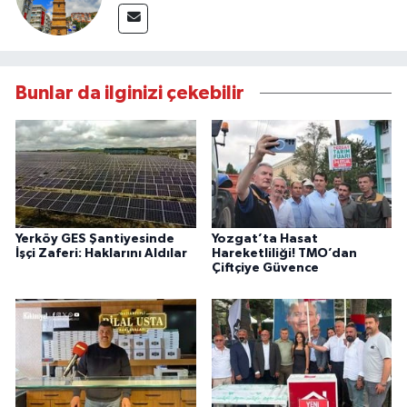
Bunlar da ilginizi çekebilir
Yerköy GES Şantiyesinde
Yozgat’ta Hasat
İşçi Zaferi: Haklarını Aldılar
Hareketliliği! TMO’dan
Çiftçiye Güvence