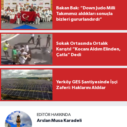
Bakan Bak: “Down Judo Milli
Takımımız aldıkları sonuçla
bizleri gururlandırdı”
Sokak Ortasında Ortalık
Karıştı! “Kocanı Aldım Elinden,
Çatla” Dedi
Yerköy GES Şantiyesinde İşçi
Zaferi: Haklarını Aldılar
EDITÖR HAKKINDA
Arslan Musa Karadeli