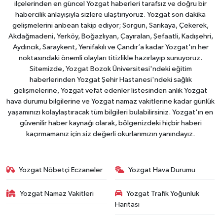
ilçelerinden en güncel Yozgat haberleri tarafsız ve doğru bir
habercilik anlayışıyla sizlere ulaştırıyoruz. Yozgat son dakika
gelişmelerini anbean takip ediyor; Sorgun, Sarıkaya, Çekerek,
Akdağmadeni, Yerköy, Boğazlıyan, Çayıralan, Şefaatli, Kadışehri,
Aydıncık, Saraykent, Yenifakılı ve Çandır’a kadar Yozgat'ın her
noktasındaki önemli olayları titizlikle hazırlayıp sunuyoruz.
Sitemizde, Yozgat Bozok Üniversitesi'ndeki eğitim
haberlerinden Yozgat Şehir Hastanesi'ndeki sağlık
gelişmelerine, Yozgat vefat edenler listesinden anlık Yozgat
hava durumu bilgilerine ve Yozgat namaz vakitlerine kadar günlük
yaşamınızı kolaylaştıracak tüm bilgileri bulabilirsiniz. Yozgat'ın en
güvenilir haber kaynağı olarak, bölgenizdeki hiçbir haberi
kaçırmamanız için siz değerli okurlarımızın yanındayız.
Yozgat Nöbetçi Eczaneler
Yozgat Hava Durumu
Yozgat Namaz Vakitleri
Yozgat Trafik Yoğunluk
Haritası