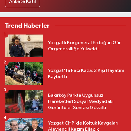
Ankete Katıl
Trend Haberler
1
Yozgatlı Korgeneral Erdoğan Gür
Orgeneralliğe Yükseldi
2
Yozgat'ta Feci Kaza: 2 Kişi Hayatını
Kaybetti
3
Bakırköy Parkta Uygunsuz
Hareketler! Sosyal Medyadaki
Görüntüler Sonrası Gözaltı
4
Yozgat CHP'de Koltuk Kavgaları
Alevlendi! Kazım Eliaçık