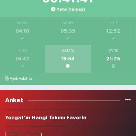
Yatsı Namazı
İMSAK
GÜNEŞ
ÖĞLE
04:01
05:39
12:52
İKINDI
AKŞAM
YATSI
16:42
19:54
21:25
Aylık Vakitler
Anket
Yozgat'ın Hangi Takımı Favorin