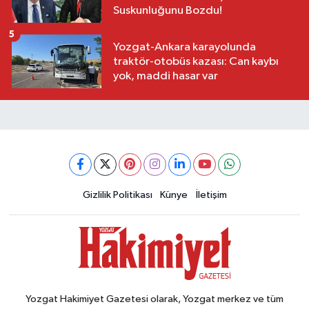
Suskunluğunu Bozdu!
5
Yozgat-Ankara karayolunda
traktör-otobüs kazası: Can kaybı
yok, maddi hasar var
Gizlilik Politikası
Künye
İletişim
Yozgat Hakimiyet Gazetesi olarak, Yozgat merkez ve tüm