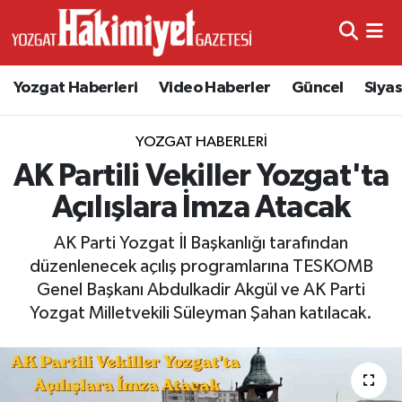
Yozgat Haberleri
Video Haberler
Güncel
Siya
YOZGAT HABERLERI
AK Partili Vekiller Yozgat'ta
Açılışlara İmza Atacak
AK Parti Yozgat İl Başkanlığı tarafından
düzenlenecek açılış programlarına TESKOMB
Genel Başkanı Abdulkadir Akgül ve AK Parti
Yozgat Milletvekili Süleyman Şahan katılacak.