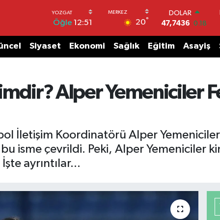
DOLAR
°
20
Öğle
12:51
47,7436
0.18
EURO
55,2510
0.32
üncel
Siyaset
Ekonomi
Sağlık
Eğitim
Asayiş
STERLİN
64,4811
0.38
GRAM ALTIN
6660.55
0
kimdir? Alper Yemeniciler
BİST100
13.779
-14
BITCOIN
64.815,30
-0.1
 İletişim Koordinatörü Alper Yemeniciler i
bu isme çevrildi. Peki, Alper Yemeniciler k
te ayrıntılar...