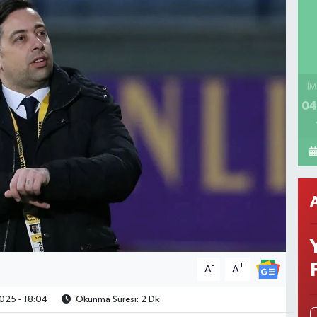
İM
04
-
+
A
A
025 - 18:04
Okunma Süresi: 2 Dk