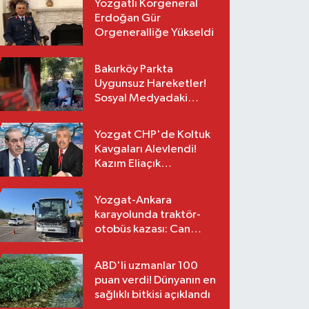
Yozgatlı Korgeneral
Erdoğan Gür
Orgeneralliğe Yükseldi
Bakırköy Parkta
Uygunsuz Hareketler!
Sosyal Medyadaki
Görüntüler Sonrası
Gözaltı
Yozgat CHP'de Koltuk
Kavgaları Alevlendi!
Kazım Eliaçık
Suskunluğunu Bozdu!
Yozgat-Ankara
karayolunda traktör-
otobüs kazası: Can
kaybı yok, maddi hasar
var
ABD'li uzmanlar 100
puan verdi! Dünyanın en
sağlıklı bitkisi açıklandı