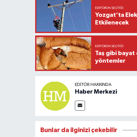
EDITÖRÜN SEÇTIĞI
Yozgat’ta Elek
Etkilenecek
EDITÖRÜN SEÇTIĞI
Taş gibi bayat
yöntemler
EDITÖR HAKKINDA
Haber Merkezi
Bunlar da ilginizi çekebilir