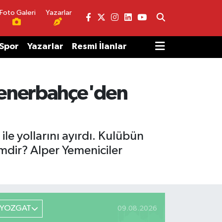
Foto Galeri
Yazarlar
Spor
Yazarlar
Resmi İlanlar
 Fenerbahçe'den
le yollarını ayırdı. Kulübün
imdir? Alper Yemeniciler
YOZGAT
09.08.2026