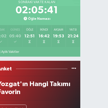
SONRAKI VAKTE KALAN
02:05:41
Öğle Namazı
SAK
GÜNEŞ
ÖĞLE
İKINDI
AKŞAM
YATSI
:02
05:40
12:51
16:42
19:53
21:24
Aylık Vakitler
Anket
Yozgat'ın Hangi Takımı
Favorin