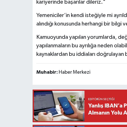
kariyerinde başarılar dileriz."
Yemeniciler’in kendi isteğiyle mi ayrı
alındığı konusunda herhangi bir bilgi v
Kamuoyunda yapılan yorumlarda, değişe
yapılanmaların bu ayrılığa neden olabi
kaynaklardan bu iddiaları doğrulayan b
Muhabir:
Haber Merkezi
EDITÖRÜN SEÇTIĞI
Yanlış IBAN’a 
Almanın Yolu A