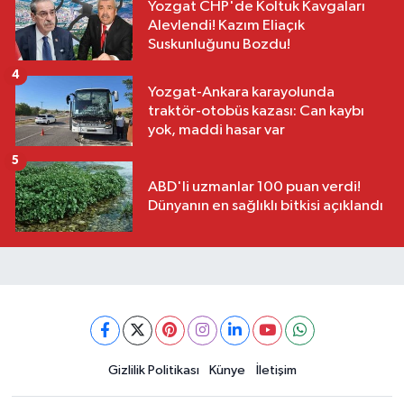
Yozgat CHP'de Koltuk Kavgaları
Alevlendi! Kazım Eliaçık
Suskunluğunu Bozdu!
4
Yozgat-Ankara karayolunda
traktör-otobüs kazası: Can kaybı
yok, maddi hasar var
5
ABD'li uzmanlar 100 puan verdi!
Dünyanın en sağlıklı bitkisi açıklandı
Gizlilik Politikası
Künye
İletişim