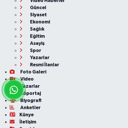
Video Haberler
Güncel
Siyaset
Ekonomi
Sağlık
Eğitim
Asayiş
Spor
Yazarlar
Resmi İlanlar
Foto Galeri
Video
Yazarlar
Röportaj
Biyografi
Anketler
Künye
İletişim