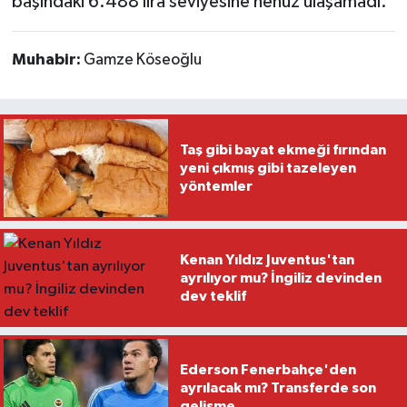
başındaki 6.488 lira seviyesine henüz ulaşamadı.
Muhabir:
Gamze Köseoğlu
Taş gibi bayat ekmeği fırından
yeni çıkmış gibi tazeleyen
yöntemler
Kenan Yıldız Juventus'tan
ayrılıyor mu? İngiliz devinden
dev teklif
Ederson Fenerbahçe'den
ayrılacak mı? Transferde son
gelişme