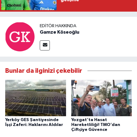
EDITÖR HAKKINDA
Gamze Köseoğlu
Bunlar da ilginizi çekebilir
Yerköy GES Şantiyesinde
Yozgat’ta Hasat
İşçi Zaferi: Haklarını Aldılar
Hareketliliği! TMO’dan
Çiftçiye Güvence