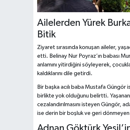
Ailelerden Yürek Burka
Bitik
Ziyaret sırasında konuşan aileler, yaşa
etti. Belinay Nur Poyraz’ın babası Mura
anlamını yitirdiğini söyleyerek, çocu
kaldıklarını dile getirdi.
Bir başka acılı baba Mustafa Güngör is
birlikte yok olduğunu belirtti. Yaşanan
cezalandırılmasını isteyen Güngör, ada
ise derin bir boşluk ve geri dönmeyen 
Adnan Göktürk Yeşil’i