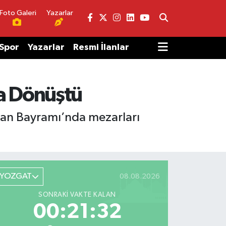
Foto Galeri
Yazarlar
Spor
Yazarlar
Resmi İlanlar
a Dönüştü
ban Bayramı’nda mezarları
YOZGAT
08.08.2026
SONRAKI VAKTE KALAN
00:21:32