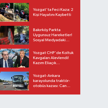
Yozgat'ta Feci Kaza: 2
Kişi Hayatını Kaybetti
Bakırköy Parkta
Uygunsuz Hareketler!
Sosyal Medyadaki
Görüntüler Sonrası
Gözaltı
Yozgat CHP'de Koltuk
Kavgaları Alevlendi!
Kazım Eliaçık
Suskunluğunu Bozdu!
Yozgat-Ankara
karayolunda traktör-
otobüs kazası: Can
kaybı yok, maddi hasar
var