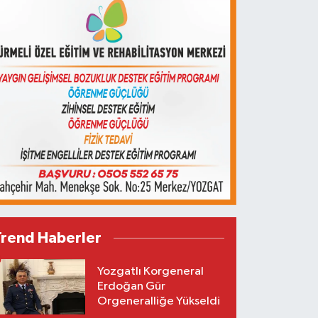
Trend Haberler
Yozgatlı Korgeneral
Erdoğan Gür
Orgeneralliğe Yükseldi