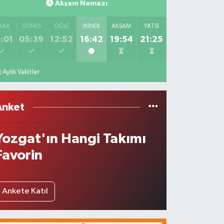
Akşam Namazı
SAK
GÜNEŞ
ÖĞLE
İKINDI
AKŞAM
YATSI
:01
05:39
12:52
16:42
19:54
21:25
Aylık Vakitler
Anket
Yozgat'ın Hangi Takımı
Favorin
Ankete Katıl