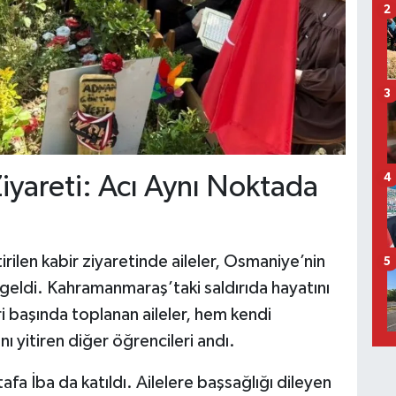
2
3
4
iyareti: Acı Aynı Noktada
rilen kabir ziyaretinde aileler, Osmaniye’nin
5
a geldi. Kahramanmaraş’taki saldırıda hayatını
 başında toplanan aileler, hem kendi
ı yitiren diğer öğrencileri andı.
fa İba da katıldı. Ailelere başsağlığı dileyen