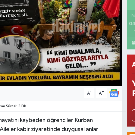
İM
04
-
+
A
A
a Süresi: 3 Dk
 hayatını kaybeden öğrenciler Kurban
Aileler kabir ziyaretinde duygusal anlar