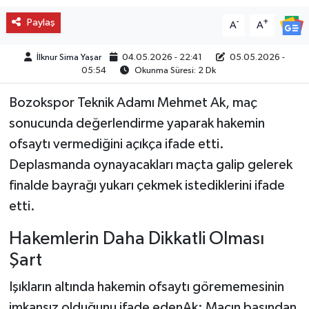
Paylaş
-
+
A
A
İlknur Sima Yaşar
04.05.2026 - 22:41
05.05.2026 -
05:54
Okunma Süresi: 2 Dk
Bozokspor Teknik Adamı Mehmet Ak, maç
sonucunda değerlendirme yaparak hakemin
ofsaytı vermediğini açıkça ifade etti.
Deplasmanda oynayacakları maçta galip gelerek
finalde bayrağı yukarı çekmek istediklerini ifade
etti.
Hakemlerin Daha Dikkatli Olması
Şart
Işıkların altında hakemin ofsaytı görememesinin
imkansız olduğunu ifade edenAk: Maçın başından