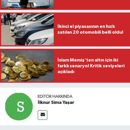
İkinci el piyasasının en hızlı
satılan 20 otomobili belli oldu!
İslam Memiş'ten altın için iki
farklı senaryo! Kritik seviyeleri
açıkladı
EDITÖR HAKKINDA
İlknur Sima Yaşar