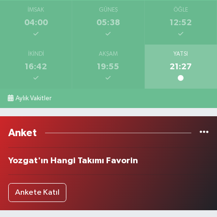
İMSAK
GÜNEŞ
ÖĞLE
04:00
05:38
12:52
İKINDI
AKŞAM
YATSI
16:42
19:55
21:27
Aylık Vakitler
Anket
Yozgat'ın Hangi Takımı Favorin
Ankete Katıl