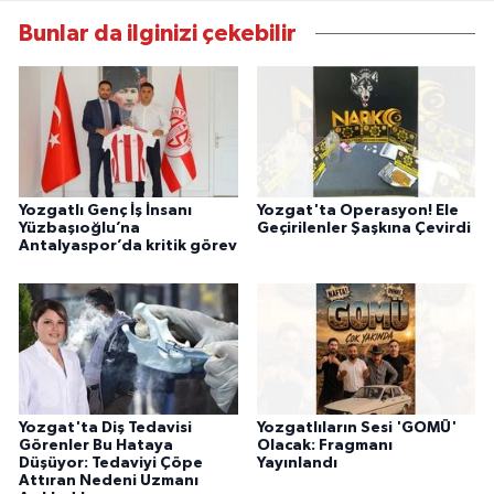
Bunlar da ilginizi çekebilir
Yozgatlı Genç İş İnsanı
Yozgat'ta Operasyon! Ele
Yüzbaşıoğlu’na
Geçirilenler Şaşkına Çevirdi
Antalyaspor’da kritik görev
Yozgat'ta Diş Tedavisi
Yozgatlıların Sesi 'GOMÜ'
Görenler Bu Hataya
Olacak: Fragmanı
Düşüyor: Tedaviyi Çöpe
Yayınlandı
Attıran Nedeni Uzmanı