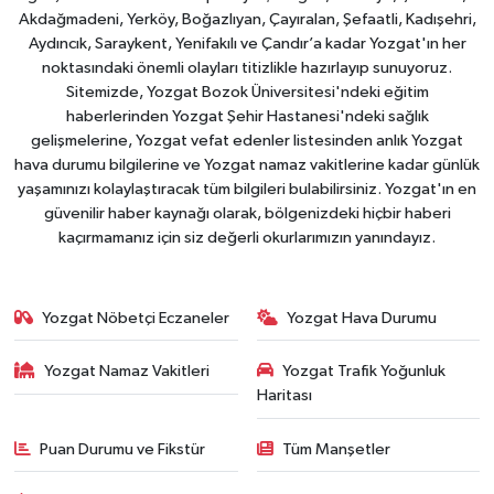
Akdağmadeni, Yerköy, Boğazlıyan, Çayıralan, Şefaatli, Kadışehri,
Aydıncık, Saraykent, Yenifakılı ve Çandır’a kadar Yozgat'ın her
noktasındaki önemli olayları titizlikle hazırlayıp sunuyoruz.
Sitemizde, Yozgat Bozok Üniversitesi'ndeki eğitim
haberlerinden Yozgat Şehir Hastanesi'ndeki sağlık
gelişmelerine, Yozgat vefat edenler listesinden anlık Yozgat
hava durumu bilgilerine ve Yozgat namaz vakitlerine kadar günlük
yaşamınızı kolaylaştıracak tüm bilgileri bulabilirsiniz. Yozgat'ın en
güvenilir haber kaynağı olarak, bölgenizdeki hiçbir haberi
kaçırmamanız için siz değerli okurlarımızın yanındayız.
Yozgat Nöbetçi Eczaneler
Yozgat Hava Durumu
Yozgat Namaz Vakitleri
Yozgat Trafik Yoğunluk
Haritası
Puan Durumu ve Fikstür
Tüm Manşetler