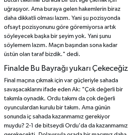
bütün takımlar burada bir üst lige çıkmak için
uğraşıyor. Ama buraya gelen hakemlerin biraz
daha dikkatli olması lazım. Yani şu pozisyonda
ofsayt pozisyonunu göre göremiyorsa artık
söyleyecek başka bir şeyim yok. Yani şunu
söylemem lazım. Maçın başından sona kadar
üstün olan taraf bizdik." dedi.
Finalde Bu Bayrağı yukarı Çekeceğiz
Final maçına çıkmak için var güçleriyle sahada
savaşacaklarını ifade eden Ak: "Çok değerli bir
takımla oynadık. Ordu takımı da çok değerli
oyunculardan kurulu bir takım. Ama günün
sonunda iç sahada kazanmamız gerekiyor
muydu? 2-1 de bitseydi Ordu'da da kazanmamız
gerekecekti. Dolayısıyla orada bir maçımız daha