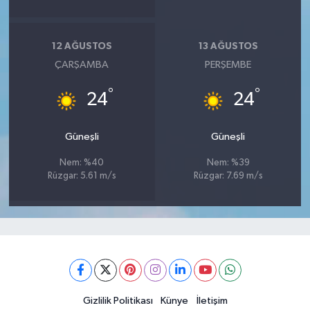
12 AĞUSTOS
13 AĞUSTOS
ÇARŞAMBA
PERŞEMBE
°
°
24
24
Güneşli
Güneşli
Nem: %40
Nem: %39
Rüzgar: 5.61 m/s
Rüzgar: 7.69 m/s
Gizlilik Politikası
Künye
İletişim