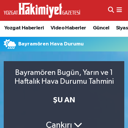
Yozgat Haberleri
Video Haberler
Güncel
Siya
Bayramören Hava Durumu
Bayramören Bugün, Yarın ve 1
Haftalık Hava Durumu Tahmini
ŞU AN
Çankırı