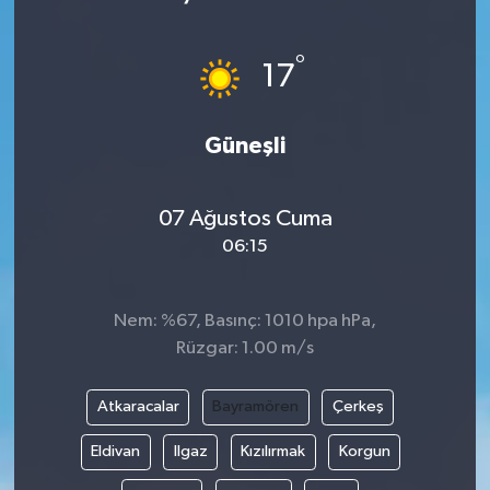
°
17
Güneşli
07 Ağustos Cuma
06:15
Nem: %67, Basınç: 1010 hpa hPa,
Rüzgar: 1.00 m/s
Atkaracalar
Bayramören
Çerkeş
Eldivan
Ilgaz
Kızılırmak
Korgun