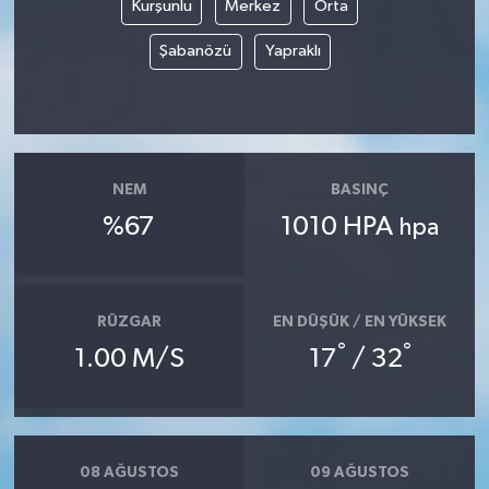
Kurşunlu
Merkez
Orta
Şabanözü
Yapraklı
NEM
BASINÇ
%67
1010 HPA
hpa
RÜZGAR
EN DÜŞÜK / EN YÜKSEK
°
°
1.00 M/S
17
/ 32
08 AĞUSTOS
09 AĞUSTOS