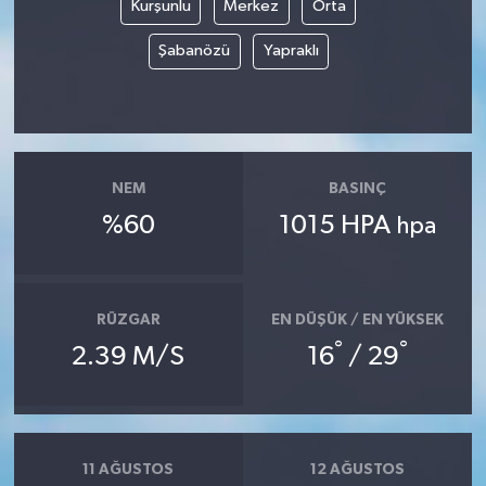
Kurşunlu
Merkez
Orta
Şabanözü
Yapraklı
NEM
BASINÇ
%60
1015 HPA
hpa
RÜZGAR
EN DÜŞÜK / EN YÜKSEK
°
°
2.39 M/S
16
/ 29
11 AĞUSTOS
12 AĞUSTOS