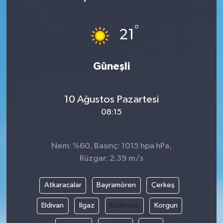
°
21
Güneşli
10 Ağustos Pazartesi
08:15
Nem: %60, Basınç: 1015 hpa hPa,
Rüzgar: 2.39 m/s
Atkaracalar
Bayramören
Çerkeş
Eldivan
Ilgaz
Kızılırmak
Korgun