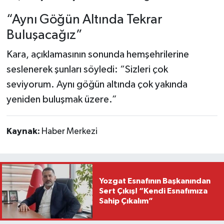
“Aynı Göğün Altında Tekrar
Buluşacağız”
Kara, açıklamasının sonunda hemşehrilerine
seslenerek şunları söyledi: “Sizleri çok
seviyorum. Aynı göğün altında çok yakında
yeniden buluşmak üzere.”
Kaynak:
Haber Merkezi
Yozgat Esnafının Başkanından
Sert Çıkış! “Kendi Esnafımıza
Sahip Çıkalım”