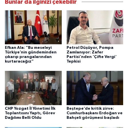
Bunlar da ilginizi çekebilir
Efkan Ala: “Bu meseleyi
Petrol Düşüyor, Pompa
Türkiye’nin gündeminden
Zamlanıyor: Zafer
çıkarıp prangalarından
Partisi'nden 'Çifte Vergi'
kurtaracağız”
Tepkisi
CHP Yozgat İl Yönetimi İlk
Beştepe’de kritik zirve:
Toplantısını Yaptı, Görev
Cumhurbaşkanı Erdoğan ve
Dağılımı Belli Oldu
Bahçeli görüşmesi başladı