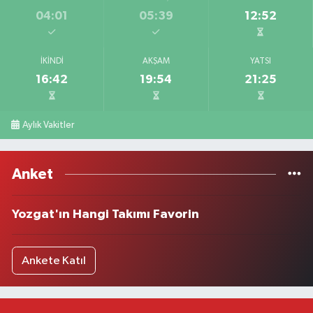
04:01
05:39
12:52
İKINDI
AKŞAM
YATSI
16:42
19:54
21:25
Aylık Vakitler
Anket
Yozgat'ın Hangi Takımı Favorin
Ankete Katıl