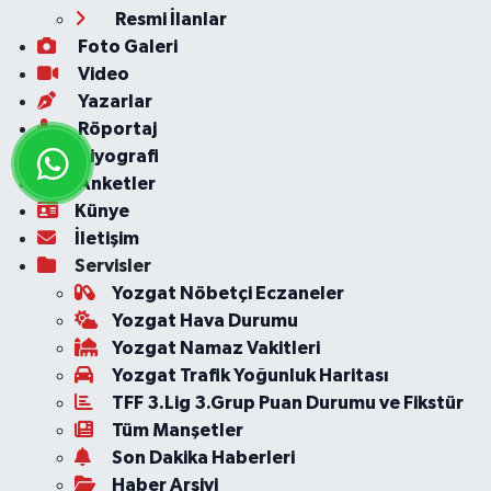
Resmi İlanlar
Foto Galeri
Video
Yazarlar
Röportaj
Biyografi
Anketler
Künye
İletişim
Servisler
Yozgat Nöbetçi Eczaneler
Yozgat Hava Durumu
Yozgat Namaz Vakitleri
Yozgat Trafik Yoğunluk Haritası
TFF 3.Lig 3.Grup Puan Durumu ve Fikstür
Tüm Manşetler
Son Dakika Haberleri
Haber Arşivi