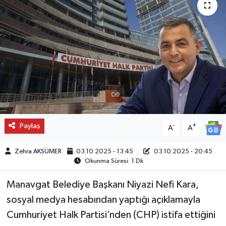
Paylaş
-
+
A
A
Zehra AKSÜMER
03.10.2025 - 13:45
03.10.2025 - 20:45
Okunma Süresi: 1 Dk
Manavgat Belediye Başkanı Niyazi Nefi Kara,
sosyal medya hesabından yaptığı açıklamayla
Cumhuriyet Halk Partisi’nden (CHP) istifa ettiğini