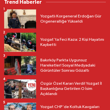
Trend Haberler
1
Yozgatlı Korgeneral Erdoğan Gür
Orgeneralliğe Yükseldi
2
Yozgat'ta Feci Kaza: 2 Kişi Hayatını
Kaybetti
3
Bakırköy Parkta Uygunsuz
Hareketler! Sosyal Medyadaki
Görüntüler Sonrası Gözaltı
4
Özgür Özel Kararı Verdi! Yozgat İl
Başkanlığına Getirilen O İsim
Açıklandı
5
Yozgat CHP'de Koltuk Kavgaları