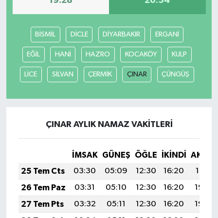
19:28
20:54
BİSMİL
DİCLE
DİYARBAKIR
ERGANİ
EĞİL
HANİ
HAZRO
KOCAKÖY
KULP
LİCE
SİLVAN
ÇERMİK
ÇINAR
ÇÜNGÜŞ
ÇINAR AYLIK NAMAZ VAKITLERI
İMSAK
GÜNEŞ
ÖĞLE
İKINDI
AKŞA
25 Tem Cts
03:30
05:09
12:30
16:20
19:41
26 Tem Paz
03:31
05:10
12:30
16:20
19:40
27 Tem Pts
03:32
05:11
12:30
16:20
19:39