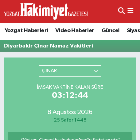
Yozgat Haberleri
Video Haberler
Güncel
Siya
Diyarbakir Çinar Namaz Vakitleri
ÇINAR
İMSAK VAKTINE KALAN SÜRE
03:12:44
8 Ağustos 2026
25 Safer 1448
Dört şey, Cennet hazinelerindendir: Sadakayı gizli