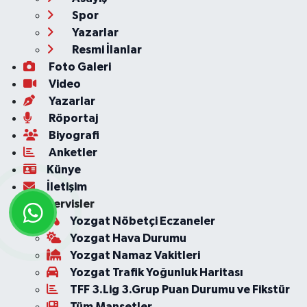
Spor
Yazarlar
Resmi İlanlar
Foto Galeri
Video
Yazarlar
Röportaj
Biyografi
Anketler
Künye
İletişim
Servisler
Yozgat Nöbetçi Eczaneler
Yozgat Hava Durumu
Yozgat Namaz Vakitleri
Yozgat Trafik Yoğunluk Haritası
TFF 3.Lig 3.Grup Puan Durumu ve Fikstür
Tüm Manşetler