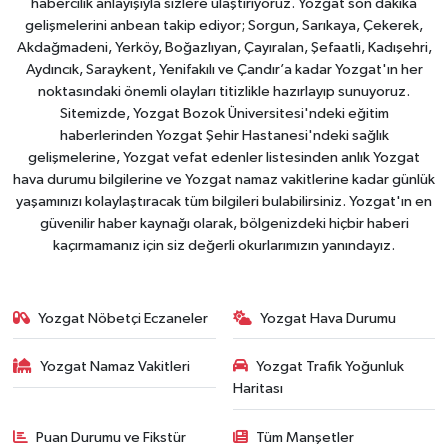
habercilik anlayışıyla sizlere ulaştırıyoruz. Yozgat son dakika
gelişmelerini anbean takip ediyor; Sorgun, Sarıkaya, Çekerek,
Akdağmadeni, Yerköy, Boğazlıyan, Çayıralan, Şefaatli, Kadışehri,
Aydıncık, Saraykent, Yenifakılı ve Çandır’a kadar Yozgat'ın her
noktasındaki önemli olayları titizlikle hazırlayıp sunuyoruz.
Sitemizde, Yozgat Bozok Üniversitesi'ndeki eğitim
haberlerinden Yozgat Şehir Hastanesi'ndeki sağlık
gelişmelerine, Yozgat vefat edenler listesinden anlık Yozgat
hava durumu bilgilerine ve Yozgat namaz vakitlerine kadar günlük
yaşamınızı kolaylaştıracak tüm bilgileri bulabilirsiniz. Yozgat'ın en
güvenilir haber kaynağı olarak, bölgenizdeki hiçbir haberi
kaçırmamanız için siz değerli okurlarımızın yanındayız.
Yozgat Nöbetçi Eczaneler
Yozgat Hava Durumu
Yozgat Namaz Vakitleri
Yozgat Trafik Yoğunluk
Haritası
Puan Durumu ve Fikstür
Tüm Manşetler