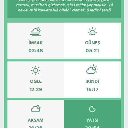
vermek, musibeti gizlemek, sıla-i rahim yapmak ve "Lâ
havle ve lâ kuvvete illâ billâh" demek. (Hadis-i şerif)
İMSAK
GÜNEŞ
03:48
05:21
ÖĞLE
İKINDI
12:29
16:17
AKŞAM
YATSI