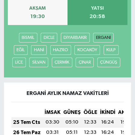
AKŞAM
YATSI
19:30
20:58
BİSMİL
DİCLE
DİYARBAKIR
ERGANİ
EĞİL
HANİ
HAZRO
KOCAKÖY
KULP
LİCE
SİLVAN
ÇERMİK
ÇINAR
ÇÜNGÜŞ
ERGANİ AYLIK NAMAZ VAKITLERI
İMSAK
GÜNEŞ
ÖĞLE
İKINDI
AKŞA
25 Tem Cts
03:30
05:10
12:33
16:24
19:45
26 Tem Paz
03:31
05:11
12:33
16:24
19:44