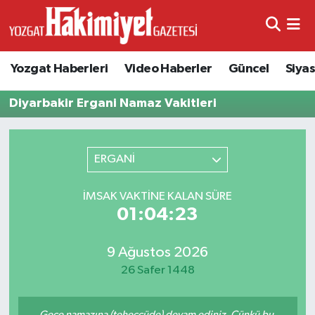
Yozgat Haberleri
Video Haberler
Güncel
Siya
Diyarbakir Ergani Namaz Vakitleri
ERGANİ
İMSAK VAKTINE KALAN SÜRE
01:04:23
9 Ağustos 2026
26 Safer 1448
Gece namazına (teheccüde) devam ediniz. Çünkü bu,