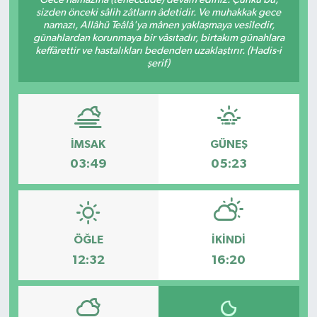
sizden önceki sâlih zâtların âdetidir. Ve muhakkak gece
namazı, Allâhü Teâlâ'ya mânen yaklaşmaya vesîledir,
günahlardan korunmaya bir vâsıtadır, birtakım günahlara
keffârettir ve hastalıkları bedenden uzaklaştırır. (Hadis-i
şerif)
İMSAK
GÜNEŞ
03:49
05:23
ÖĞLE
İKINDI
12:32
16:20