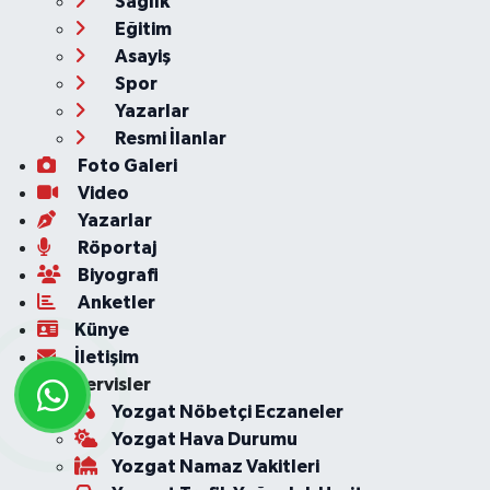
Sağlık
Eğitim
Asayiş
Spor
Yazarlar
Resmi İlanlar
Foto Galeri
Video
Yazarlar
Röportaj
Biyografi
Anketler
Künye
İletişim
Servisler
Yozgat Nöbetçi Eczaneler
Yozgat Hava Durumu
Yozgat Namaz Vakitleri