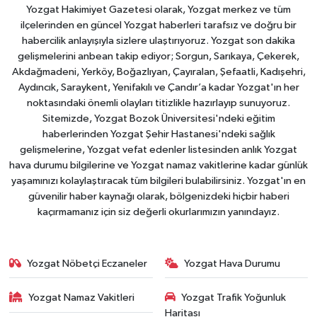
Yozgat Hakimiyet Gazetesi olarak, Yozgat merkez ve tüm
ilçelerinden en güncel Yozgat haberleri tarafsız ve doğru bir
habercilik anlayışıyla sizlere ulaştırıyoruz. Yozgat son dakika
gelişmelerini anbean takip ediyor; Sorgun, Sarıkaya, Çekerek,
Akdağmadeni, Yerköy, Boğazlıyan, Çayıralan, Şefaatli, Kadışehri,
Aydıncık, Saraykent, Yenifakılı ve Çandır’a kadar Yozgat'ın her
noktasındaki önemli olayları titizlikle hazırlayıp sunuyoruz.
Sitemizde, Yozgat Bozok Üniversitesi'ndeki eğitim
haberlerinden Yozgat Şehir Hastanesi'ndeki sağlık
gelişmelerine, Yozgat vefat edenler listesinden anlık Yozgat
hava durumu bilgilerine ve Yozgat namaz vakitlerine kadar günlük
yaşamınızı kolaylaştıracak tüm bilgileri bulabilirsiniz. Yozgat'ın en
güvenilir haber kaynağı olarak, bölgenizdeki hiçbir haberi
kaçırmamanız için siz değerli okurlarımızın yanındayız.
Yozgat Nöbetçi Eczaneler
Yozgat Hava Durumu
Yozgat Namaz Vakitleri
Yozgat Trafik Yoğunluk
Haritası