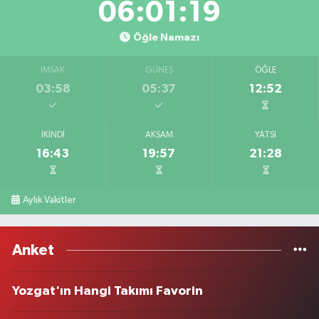
06:01:19
Öğle Namazı
İMSAK
GÜNEŞ
ÖĞLE
03:58
05:37
12:52
İKINDI
AKŞAM
YATSI
16:43
19:57
21:28
Aylık Vakitler
Anket
Yozgat'ın Hangi Takımı Favorin