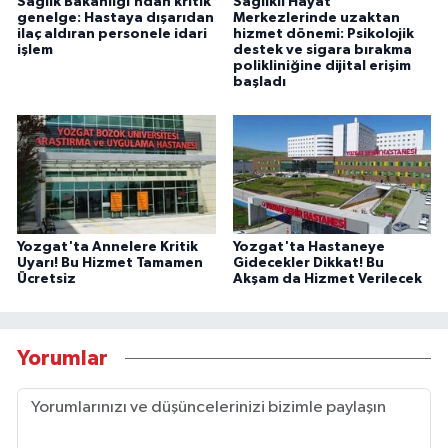
Sağlık Bakanlığı’ndan kritik
Sağlıklı Hayat
genelge: Hastaya dışarıdan
Merkezlerinde uzaktan
ilaç aldıran personele idari
hizmet dönemi: Psikolojik
işlem
destek ve sigara bırakma
polikliniğine dijital erişim
başladı
Yozgat'ta Annelere Kritik
Yozgat'ta Hastaneye
Uyarı! Bu Hizmet Tamamen
Gidecekler Dikkat! Bu
Ücretsiz
Akşam da Hizmet Verilecek
Yorumlar