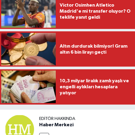
Victor Osimhen Atletico
Madrid'e mi transfer oluyor? O
teklife yanıt geldi
Altın durdurak bilmiyor! Gram
altın 6 bin lirayı geçti
10,3 milyar liralık zamlı yaşlı ve
engelli aylıkları hesaplara
yatıyor
EDITÖR HAKKINDA
Haber Merkezi