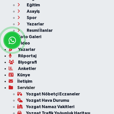
Eğitim
Asayiş
Spor
Yazarlar
Resmi İlanlar
Foto Galeri
Video
Yazarlar
Röportaj
Biyografi
Anketler
Künye
İletişim
Servisler
Yozgat Nöbetçi Eczaneler
Yozgat Hava Durumu
Yozgat Namaz Vakitleri
Yozgat Trafik Yoğunluk Haritası