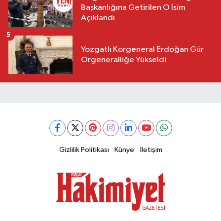
Başkanlığına Getirilen O İsim
Açıklandı
5
Yozgatlı Korgeneral Erdoğan Gür
Orgeneralliğe Yükseldi
Gizlilik Politikası
Künye
İletişim