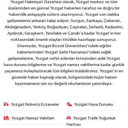
Yozgat Hakimiyet Gazetesi olarak, Yozgat merkez ve tüm
ilçelerinden en güncel Yozgat haberleri tarafsız ve doğru bir
habercilik anlayışıyla sizlere ulaştırıyoruz. Yozgat son dakika
gelişmelerini anbean takip ediyor; Sorgun, Sarıkaya, Çekerek,
Akdağmadeni, Yerköy, Boğazlıyan, Çayıralan, Şefaatli, Kadışehri,
Aydıncık, Saraykent, Yenifakılı ve Çandır’a kadar Yozgat'ın her
noktasındaki önemli olayları titizlikle hazırlayıp sunuyoruz.
Sitemizde, Yozgat Bozok Üniversitesi'ndeki eğitim
haberlerinden Yozgat Şehir Hastanesi'ndeki sağlık
gelişmelerine, Yozgat vefat edenler listesinden anlık Yozgat
hava durumu bilgilerine ve Yozgat namaz vakitlerine kadar günlük
yaşamınızı kolaylaştıracak tüm bilgileri bulabilirsiniz. Yozgat'ın en
güvenilir haber kaynağı olarak, bölgenizdeki hiçbir haberi
kaçırmamanız için siz değerli okurlarımızın yanındayız.
Yozgat Nöbetçi Eczaneler
Yozgat Hava Durumu
Yozgat Namaz Vakitleri
Yozgat Trafik Yoğunluk
Haritası