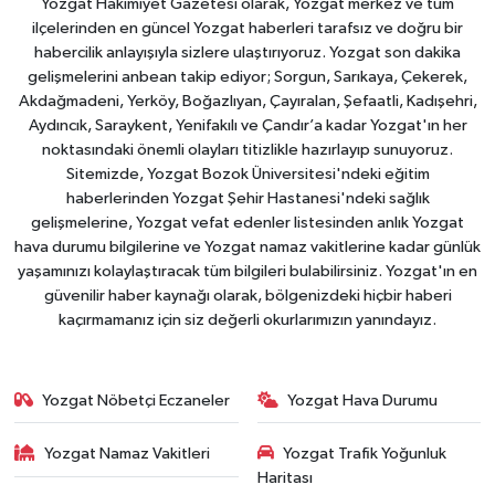
Yozgat Hakimiyet Gazetesi olarak, Yozgat merkez ve tüm
ilçelerinden en güncel Yozgat haberleri tarafsız ve doğru bir
habercilik anlayışıyla sizlere ulaştırıyoruz. Yozgat son dakika
gelişmelerini anbean takip ediyor; Sorgun, Sarıkaya, Çekerek,
Akdağmadeni, Yerköy, Boğazlıyan, Çayıralan, Şefaatli, Kadışehri,
Aydıncık, Saraykent, Yenifakılı ve Çandır’a kadar Yozgat'ın her
noktasındaki önemli olayları titizlikle hazırlayıp sunuyoruz.
Sitemizde, Yozgat Bozok Üniversitesi'ndeki eğitim
haberlerinden Yozgat Şehir Hastanesi'ndeki sağlık
gelişmelerine, Yozgat vefat edenler listesinden anlık Yozgat
hava durumu bilgilerine ve Yozgat namaz vakitlerine kadar günlük
yaşamınızı kolaylaştıracak tüm bilgileri bulabilirsiniz. Yozgat'ın en
güvenilir haber kaynağı olarak, bölgenizdeki hiçbir haberi
kaçırmamanız için siz değerli okurlarımızın yanındayız.
Yozgat Nöbetçi Eczaneler
Yozgat Hava Durumu
Yozgat Namaz Vakitleri
Yozgat Trafik Yoğunluk
Haritası