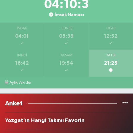
04:10:3
İmsak Namazı
İMSAK
GÜNEŞ
ÖĞLE
04:01
05:39
12:52
İKINDI
AKŞAM
YATSI
16:42
19:54
21:25
Aylık Vakitler
Anket
Yozgat'ın Hangi Takımı Favorin