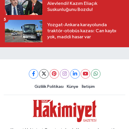
Alevlendi! Kazım Eliaçık
Suskunluğunu Bozdu!
5
Yozgat-Ankara karayolunda
traktör-otobüs kazası: Can kaybı
yok, maddi hasar var
Gizlilik Politikası
Künye
İletişim