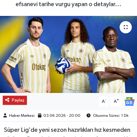
efsanevi tarihe vurgu yapan o detaylar...
Paylaş
-
+
A
A
Haber Merkezi
03.06.2026 - 20:00
Okunma Süresi: 1 Dk
Süper Lig'de yeni sezon hazırlıkları hız kesmeden