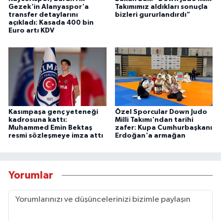
Gezek'in Alanyaspor'a
Takımımız aldıkları sonuçla
transfer detaylarını
bizleri gururlandırdı”
açıkladı: Kasada 400 bin
Euro artı KDV
Kasımpaşa genç yeteneği
Özel Sporcular Down Judo
kadrosuna kattı:
Milli Takımı'ndan tarihi
Muhammed Emin Bektaş
zafer: Kupa Cumhurbaşkanı
resmi sözleşmeye imza attı
Erdoğan'a armağan
Yorumlar