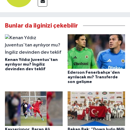
Bunlar da ilginizi çekebilir
Kenan Yıldız Juventus'tan
ayrılıyor mu? İngiliz
devinden dev teklif
Ederson Fenerbahçe'den
ayrılacak mı? Transferde
son gelişme
Kayserispor, Baran Ali
Bakan Bak: “Down Judo Milli