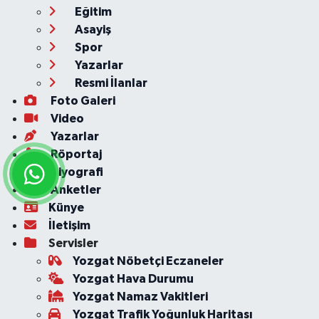
Eğitim
Asayiş
Spor
Yazarlar
Resmi İlanlar
Foto Galeri
Video
Yazarlar
Röportaj
Biyografi
Anketler
Künye
İletişim
Servisler
Yozgat Nöbetçi Eczaneler
Yozgat Hava Durumu
Yozgat Namaz Vakitleri
Yozgat Trafik Yoğunluk Haritası