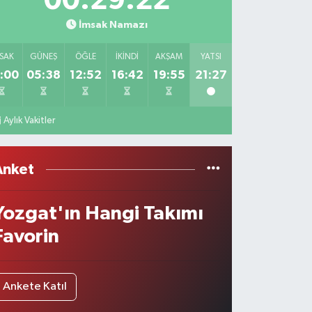
00:29:22
İmsak Namazı
SAK
GÜNEŞ
ÖĞLE
İKINDI
AKŞAM
YATSI
:00
05:38
12:52
16:42
19:55
21:27
Aylık Vakitler
Anket
Yozgat'ın Hangi Takımı
Favorin
Ankete Katıl