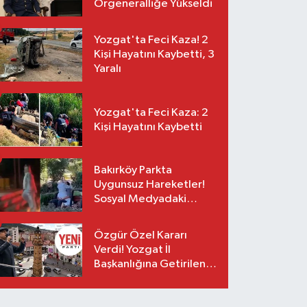
Orgeneralliğe Yükseldi
Yozgat'ta Feci Kaza! 2
Kişi Hayatını Kaybetti, 3
Yaralı
Yozgat'ta Feci Kaza: 2
Kişi Hayatını Kaybetti
Bakırköy Parkta
Uygunsuz Hareketler!
Sosyal Medyadaki
Görüntüler Sonrası
Gözaltı
Özgür Özel Kararı
Verdi! Yozgat İl
Başkanlığına Getirilen
O İsim Açıklandı