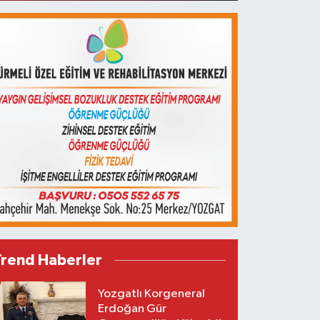
Trend Haberler
Yozgatlı Korgeneral
Erdoğan Gür