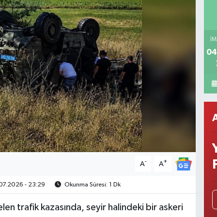
İM
04
-
+
A
A
7.2026 - 23:29
Okunma Süresi: 1 Dk
n trafik kazasında, seyir halindeki bir askeri