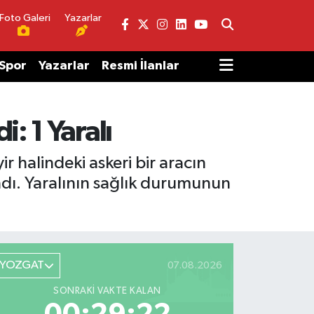
Foto Galeri
Yazarlar
Spor
Yazarlar
Resmi İlanlar
: 1 Yaralı
 halindeki askeri bir aracın
ndı. Yaralının sağlık durumunun
YOZGAT
07.08.2026
SONRAKI VAKTE KALAN