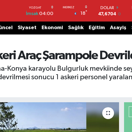
DOLAR
°
18
İmsak
04:00
47,6704
0
EURO
55,0406
-0.08
üncel
Siyaset
Ekonomi
Sağlık
Eğitim
Asayiş
STERLİN
64,2143
0
GRAM ALTIN
6500.87
0.12
eri Araç Şarampole Devrildi
BİST100
13.799
70
a-Konya karayolu Bulgurluk mevkiinde seyir
BITCOIN
evrilmesi sonucu 1 askeri personel yarala
64.643,95
0.16