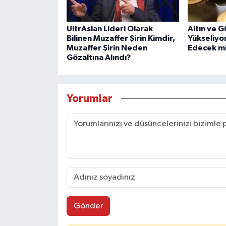
UltrAslan Lideri Olarak
Altın ve 
Bilinen Muzaffer Şirin Kimdir,
Yükseliyo
Muzaffer Şirin Neden
Edecek m
Gözaltına Alındı?
Yorumlar
Gönder