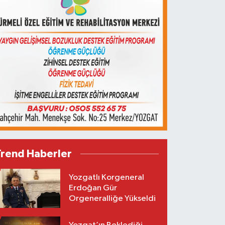
Trend Haberler
Yozgatlı Korgeneral
Erdoğan Gür
Orgeneralliğe Yükseldi