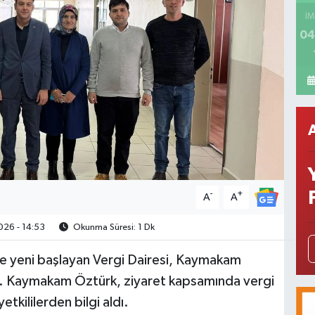
İM
04
-
+
A
A
26 - 14:53
Okunma Süresi: 1 Dk
te yeni başlayan Vergi Dairesi, Kaymakam
i. Kaymakam Öztürk, ziyaret kapsamında vergi
tkililerden bilgi aldı.