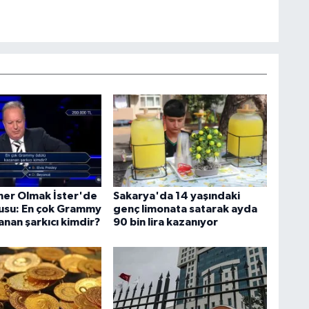
ner Olmak İster'de
Sakarya'da 14 yaşındaki
usu: En çok Grammy
genç limonata satarak ayda
anan şarkıcı kimdir?
90 bin lira kazanıyor