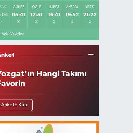
SAK
GÜNEŞ
ÖĞLE
İKINDI
AKŞAM
YATSI
:04
05:41
12:51
16:41
19:52
21:22
Aylık Vakitler
Anket
Yozgat'ın Hangi Takımı
Favorin
Ankete Katıl