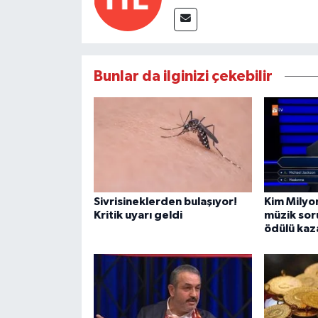
Bunlar da ilginizi çekebilir
Sivrisineklerden bulaşıyor!
Kim Milyo
Kritik uyarı geldi
müzik sor
ödülü kaz