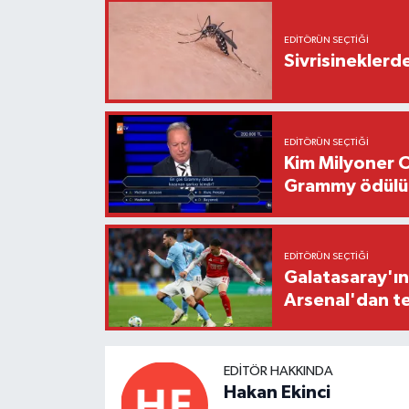
EDITÖRÜN SEÇTIĞI
Sivrisineklerde
EDITÖRÜN SEÇTIĞI
Kim Milyoner O
Grammy ödülü 
EDITÖRÜN SEÇTIĞI
Galatasaray'ın 
Arsenal'dan te
EDITÖR HAKKINDA
Hakan Ekinci