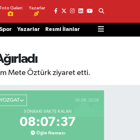
Foto Galeri
Yazarlar
Spor
Yazarlar
Resmi İlanlar
ğırladı
am Mete Öztürk ziyaret etti.
YOZGAT
10.08.2026
SONRAKI VAKTE KALAN
08:07:37
Öğle Namazı