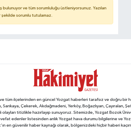
ş bulunuyor ve tüm sorumluluğu üstleniyorsunuz. Yazılan
 şekilde sorumlu tutulamaz.
tüm ilçelerinden en güncel Yozgat haberleri tarafsız ve doğru bir habe
, Sarıkaya, Çekerek, Akdağmadeni, Yerköy, Boğazlıyan, Çayıralan, Şefaat
 olayları titizlikle hazırlayıp sunuyoruz. Sitemizde, Yozgat Bozok Üni
vefat edenler listesinden anlık Yozgat hava durumu bilgilerine ve Yo
at'ın en güvenilir haber kaynağı olarak, bölgenizdeki hiçbir haberi kaçı