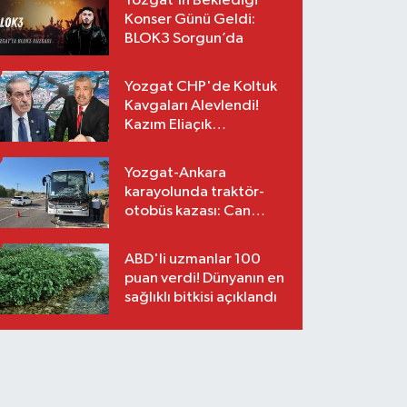
Yozgat’ın Beklediği
Konser Günü Geldi:
BLOK3 Sorgun’da
Yozgat CHP'de Koltuk
Kavgaları Alevlendi!
Kazım Eliaçık
Suskunluğunu Bozdu!
Yozgat-Ankara
karayolunda traktör-
otobüs kazası: Can
kaybı yok, maddi hasar
var
ABD'li uzmanlar 100
puan verdi! Dünyanın en
sağlıklı bitkisi açıklandı