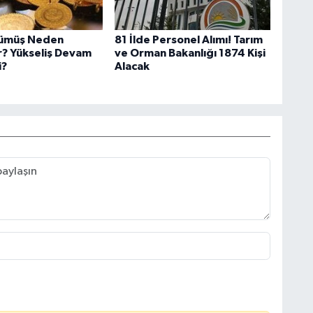
Gümüş Neden
81 İlde Personel Alımı! Tarım
r? Yükseliş Devam
ve Orman Bakanlığı 1874 Kişi
i?
Alacak