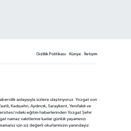
Gizlilik Politikası
Künye
İletişim
rcilik anlayışıyla sizlere ulaştırıyoruz. Yozgat son
li, Kadışehri, Aydıncık, Saraykent, Yenifakılı ve
versitesi'ndeki eğitim haberlerinden Yozgat Şehir
zgat namaz vakitlerine kadar günlük yaşamınızı
rmamanız için siz değerli okurlarımızın yanındayız.