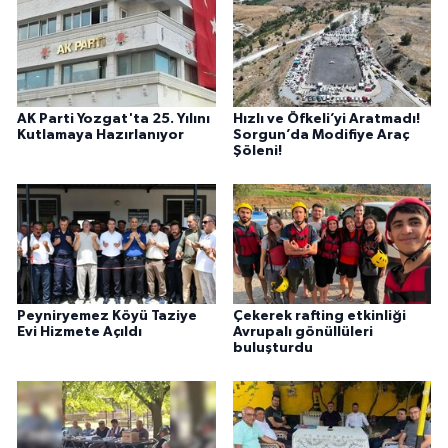
AK Parti Yozgat'ta 25. Yılını
Hızlı ve Öfkeli’yi Aratmadı!
Kutlamaya Hazırlanıyor
Sorgun’da Modifiye Araç
Şöleni!
Peyniryemez Köyü Taziye
Çekerek rafting etkinliği
Evi Hizmete Açıldı
Avrupalı gönüllüleri
buluşturdu