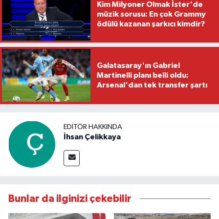
Kim Milyoner Olmak İster'de
müzik sorusu: En çok Grammy
ödülü kazanan şarkıcı kimdir?
Galatasaray'ın Gabriel
Martinelli planı belli oldu:
Arsenal'dan tek transfer şartı
EDITÖR HAKKINDA
İhsan Çelikkaya
Bunlar da ilginizi çekebilir