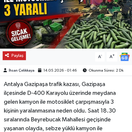
Paylaş
-
+
A
A
İhsan Çelikkaya
14.05.2026 - 01:46
Okunma Süresi: 2 Dk
Antalya Gazipaşa trafik kazası, Gazipaşa
ilçesinde D-400 Karayolu üzerinde meydana
gelen kamyon ile motosiklet çarpışmasıyla 3
kişinin yaralanmasına neden oldu. Saat 18.30
sıralarında Beyrebucak Mahallesi geçişinde
yaşanan olayda, sebze yüklü kamyon ile