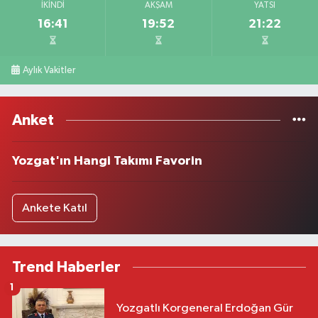
İKINDI
AKŞAM
YATSI
16:41
19:52
21:22
Aylık Vakitler
Anket
Yozgat'ın Hangi Takımı Favorin
Ankete Katıl
Trend Haberler
1
Yozgatlı Korgeneral Erdoğan Gür