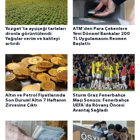
Yozgat'ta ayçiçeği tarlaları
ATM'den Para Çekenlere
dronla görüntülendi:
Yeni Dönem! Bankalar 200
Yağışlar verim ve kaliteyi
TL Uygulamasını Resmen
artırdı
Başlattı
Altın ve Petrol Fiyatlarında
Sturm Graz Fenerbahçe
Son Durum! Altın 7 Haftanın
Maçı Sonucu: Fenerbahçe
Zirvesine Çıktı
UEFA'da Rövanş Öncesi
Avantaj Sağladı