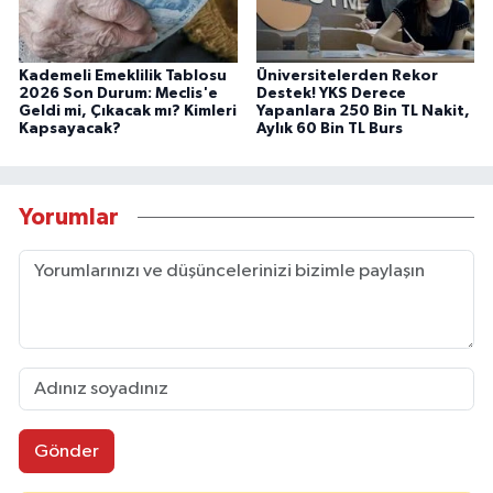
Kademeli Emeklilik Tablosu
Üniversitelerden Rekor
2026 Son Durum: Meclis'e
Destek! YKS Derece
Geldi mi, Çıkacak mı? Kimleri
Yapanlara 250 Bin TL Nakit,
Kapsayacak?
Aylık 60 Bin TL Burs
Yorumlar
Gönder