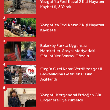
Yozgat'ta Feci Kaza! 2 Kişi Hayatını
Kaybetti, 3 Yaralı
2
Yozgat'ta Feci Kaza: 2 Kişi Hayatını
Kaybetti
3
Bakırköy Parkta Uygunsuz
Hareketler! Sosyal Medyadaki
Görüntüler Sonrası Gözaltı
4
Özgür Özel Kararı Verdi! Yozgat İl
Başkanlığına Getirilen O İsim
Açıklandı
5
Yozgatlı Korgeneral Erdoğan Gür
Orgeneralliğe Yükseldi