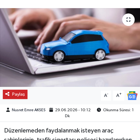
Paylaş
-
+
A
A
Nusret Emre AKSES
29.06.2026 - 10:12
Okunma Süresi: 1
Dk
Düzenlemeden faydalanmak isteyen araç
sahiplerinin, trafik sigortası poliçesi hazırlanırken