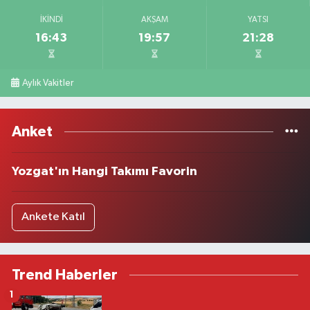
İKINDI
AKŞAM
YATSI
16:43
19:57
21:28
Aylık Vakitler
Anket
Yozgat'ın Hangi Takımı Favorin
Ankete Katıl
Trend Haberler
1