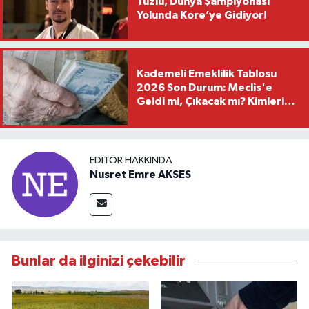
Tuzlu, Dünya Şampiyonası
Yolunda Kore’ye Gidiyor!
Kademeli Emeklilik Tablosu
2026 Son Durum: Meclis'e
Geldi mi, Çıkacak mı? Kimleri
Kapsayacak?
EDITÖR HAKKINDA
Nusret Emre AKSES
Bunlar da ilginizi çekebilir