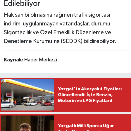
Edilebiliyor
Hak sahibi olmasına rağmen trafik sigortası
indirimi uygulanmayan vatandaşlar, durumu
Sigortacılık ve Özel Emeklilik Düzenleme ve
Denetleme Kurumu'na (SEDDK) bildirebiliyor.
Kaynak:
Haber Merkezi
Yozgat’ta Akaryakıt Fiyatları
Güncellendi: İşte Benzin,
Motorin ve LPG Fiyatları!
Yozgatlı Milli Sporcu Uğur