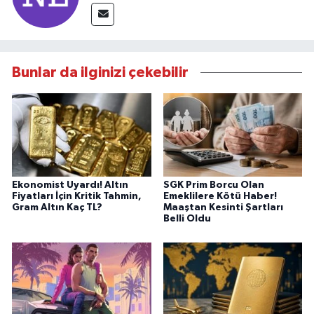
Bunlar da ilginizi çekebilir
Ekonomist Uyardı! Altın
SGK Prim Borcu Olan
Fiyatları İçin Kritik Tahmin,
Emeklilere Kötü Haber!
Gram Altın Kaç TL?
Maaştan Kesinti Şartları
Belli Oldu