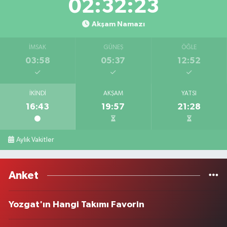
02:32:23
Akşam Namazı
İMSAK
GÜNEŞ
ÖĞLE
03:58
05:37
12:52
İKINDI
AKŞAM
YATSI
16:43
19:57
21:28
Aylık Vakitler
Anket
Yozgat'ın Hangi Takımı Favorin