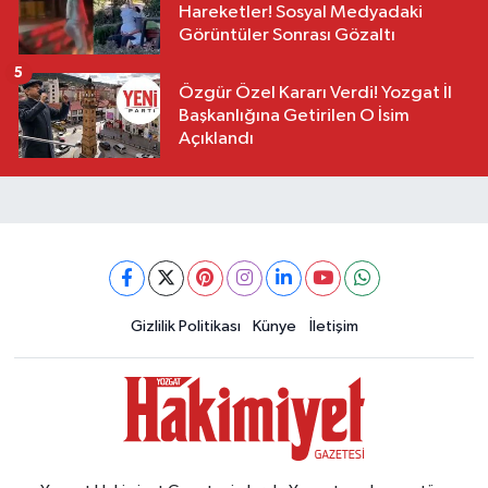
Hareketler! Sosyal Medyadaki
Görüntüler Sonrası Gözaltı
5
Özgür Özel Kararı Verdi! Yozgat İl
Başkanlığına Getirilen O İsim
Açıklandı
Gizlilik Politikası
Künye
İletişim