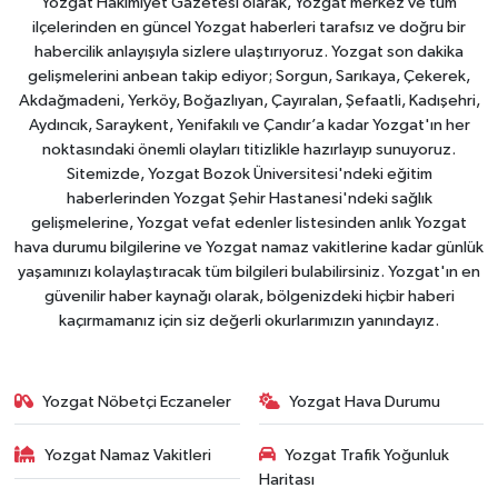
Yozgat Hakimiyet Gazetesi olarak, Yozgat merkez ve tüm
ilçelerinden en güncel Yozgat haberleri tarafsız ve doğru bir
habercilik anlayışıyla sizlere ulaştırıyoruz. Yozgat son dakika
gelişmelerini anbean takip ediyor; Sorgun, Sarıkaya, Çekerek,
Akdağmadeni, Yerköy, Boğazlıyan, Çayıralan, Şefaatli, Kadışehri,
Aydıncık, Saraykent, Yenifakılı ve Çandır’a kadar Yozgat'ın her
noktasındaki önemli olayları titizlikle hazırlayıp sunuyoruz.
Sitemizde, Yozgat Bozok Üniversitesi'ndeki eğitim
haberlerinden Yozgat Şehir Hastanesi'ndeki sağlık
gelişmelerine, Yozgat vefat edenler listesinden anlık Yozgat
hava durumu bilgilerine ve Yozgat namaz vakitlerine kadar günlük
yaşamınızı kolaylaştıracak tüm bilgileri bulabilirsiniz. Yozgat'ın en
güvenilir haber kaynağı olarak, bölgenizdeki hiçbir haberi
kaçırmamanız için siz değerli okurlarımızın yanındayız.
Yozgat Nöbetçi Eczaneler
Yozgat Hava Durumu
Yozgat Namaz Vakitleri
Yozgat Trafik Yoğunluk
Haritası