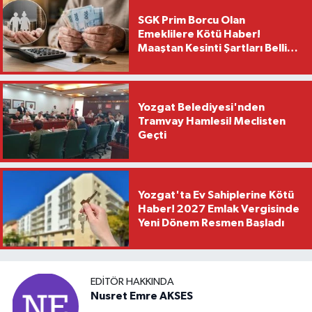
SGK Prim Borcu Olan
Emeklilere Kötü Haber!
Maaştan Kesinti Şartları Belli
Oldu
Yozgat Belediyesi'nden
Tramvay Hamlesi! Meclisten
Geçti
Yozgat'ta Ev Sahiplerine Kötü
Haber! 2027 Emlak Vergisinde
Yeni Dönem Resmen Başladı
EDITÖR HAKKINDA
Nusret Emre AKSES