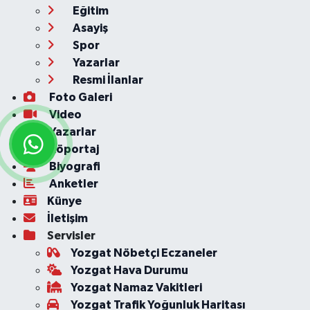
Eğitim
Asayiş
Spor
Yazarlar
Resmi İlanlar
Foto Galeri
Video
Yazarlar
Röportaj
Biyografi
Anketler
Künye
İletişim
Servisler
Yozgat Nöbetçi Eczaneler
Yozgat Hava Durumu
Yozgat Namaz Vakitleri
Yozgat Trafik Yoğunluk Haritası