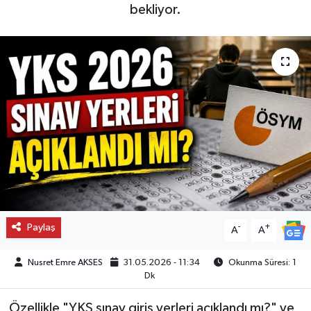
bekliyor.
Paylaş
-
+
A
A
Nusret Emre AKSES
31.05.2026 - 11:34
Okunma Süresi: 1
Dk
Özellikle "YKS sınav giriş yerleri açıklandı mı?" ve