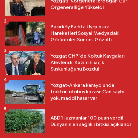
Yozgatlı Korgeneral Erdoğan Gür
Orgeneralliğe Yükseldi
2
Bakırköy Parkta Uygunsuz
Hareketler! Sosyal Medyadaki
Görüntüler Sonrası Gözaltı
3
Yozgat CHP'de Koltuk Kavgaları
Alevlendi! Kazım Eliaçık
Suskunluğunu Bozdu!
4
Yozgat-Ankara karayolunda
traktör-otobüs kazası: Can kaybı
yok, maddi hasar var
5
ABD'li uzmanlar 100 puan verdi!
Dünyanın en sağlıklı bitkisi açıklandı