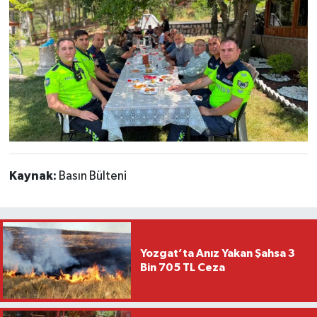
Kaynak:
Basın Bülteni
Yozgat’ta Anız Yakan Şahsa 3
Bin 705 TL Ceza