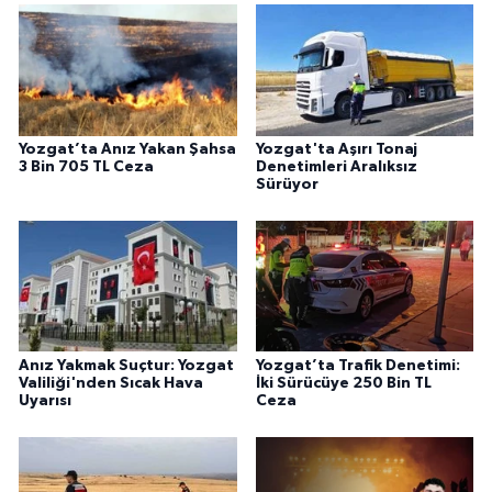
Yozgat’ta Anız Yakan Şahsa
Yozgat'ta Aşırı Tonaj
3 Bin 705 TL Ceza
Denetimleri Aralıksız
Sürüyor
Anız Yakmak Suçtur: Yozgat
Yozgat’ta Trafik Denetimi:
Valiliği'nden Sıcak Hava
İki Sürücüye 250 Bin TL
Uyarısı
Ceza