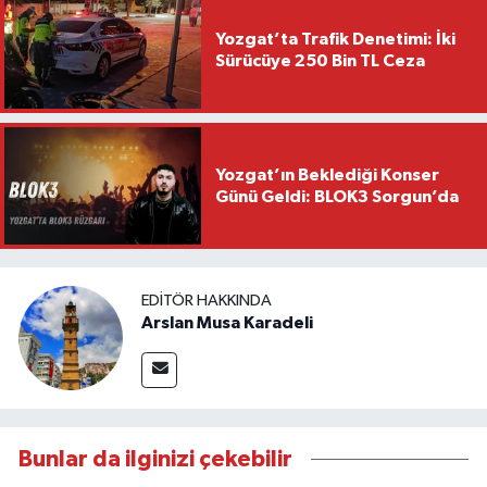
Yozgat’ta Trafik Denetimi: İki
Sürücüye 250 Bin TL Ceza
Yozgat’ın Beklediği Konser
Günü Geldi: BLOK3 Sorgun’da
EDITÖR HAKKINDA
Arslan Musa Karadeli
Bunlar da ilginizi çekebilir