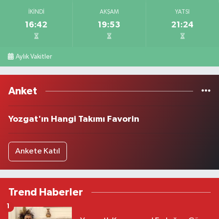
İKINDI
AKŞAM
YATSI
16:42
19:53
21:24
Aylık Vakitler
Anket
Yozgat'ın Hangi Takımı Favorin
Ankete Katıl
Trend Haberler
1