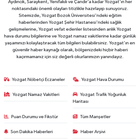
Aydıncık, Saraykent, Yenifakılı ve Çandır’a kadar Yozgat'ın her
noktasındaki önemli olayları titizlikle hazırlayıp sunuyoruz.
Sitemizde, Yozgat Bozok Üniversitesi'ndeki eğitim
haberlerinden Yozgat Şehir Hastanesi'ndeki sağlık
gelişmelerine, Yozgat vefat edenler listesinden anlık Yozgat
hava durumu bilgilerine ve Yozgat namaz vakitlerine kadar günlük
yaşamınızı kolaylaştıracak tüm bilgileri bulabilirsiniz. Yozgat'ın en
güvenilir haber kaynağı olarak, bölgenizdeki hiçbir haberi
kaçırmamanız için siz değerli okurlarımızın yanındayız.
Yozgat Nöbetçi Eczaneler
Yozgat Hava Durumu
Yozgat Namaz Vakitleri
Yozgat Trafik Yoğunluk
Haritası
Puan Durumu ve Fikstür
Tüm Manşetler
Son Dakika Haberleri
Haber Arşivi