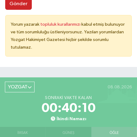
Gönder
Yorum yazarak
topluluk kurallarımızı
kabul etmiş bulunuyor
ve tüm sorumluluğu üstleniyorsunuz. Yazılan yorumlardan
Yozgat Hakimiyet Gazetesi hiçbir şekilde sorumlu
tutulamaz.
YOZGAT
08.08.2026
SONRAKI VAKTE KALAN
00:40:10
İkindi Namazı
İMSAK
GÜNEŞ
ÖĞLE