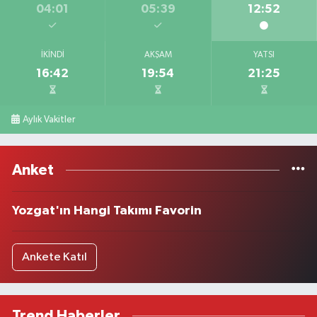
04:01
05:39
12:52
İKINDI
AKŞAM
YATSI
16:42
19:54
21:25
Aylık Vakitler
Anket
Yozgat'ın Hangi Takımı Favorin
Ankete Katıl
Trend Haberler