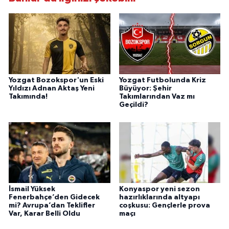
Yozgat Bozokspor'un Eski
Yozgat Futbolunda Kriz
Yıldızı Adnan Aktaş Yeni
Büyüyor: Şehir
Takımında!
Takımlarından Vaz mı
Geçildi?
İsmail Yüksek
Konyaspor yeni sezon
Fenerbahçe’den Gidecek
hazırlıklarında altyapı
mi? Avrupa’dan Teklifler
coşkusu: Gençlerle prova
Var, Karar Belli Oldu
maçı