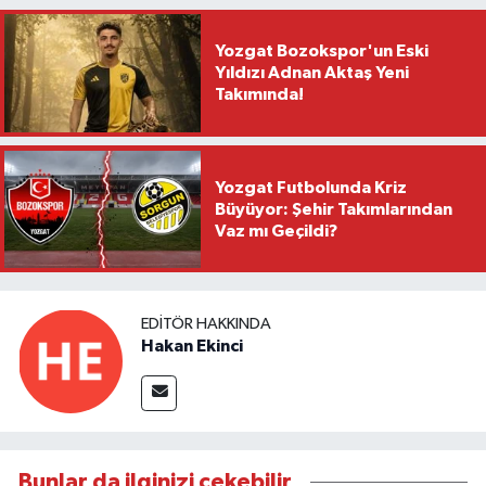
Yozgat Bozokspor'un Eski
Yıldızı Adnan Aktaş Yeni
Takımında!
Yozgat Futbolunda Kriz
Büyüyor: Şehir Takımlarından
Vaz mı Geçildi?
EDITÖR HAKKINDA
Hakan Ekinci
Bunlar da ilginizi çekebilir