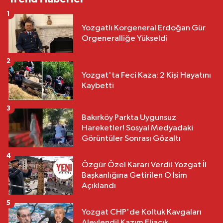
1
Yozgatlı Korgeneral Erdoğan Gür
Orgeneralliğe Yükseldi
2
Yozgat'ta Feci Kaza: 2 Kişi Hayatını
Kaybetti
3
Bakırköy Parkta Uygunsuz
Hareketler! Sosyal Medyadaki
Görüntüler Sonrası Gözaltı
4
Özgür Özel Kararı Verdi! Yozgat İl
Başkanlığına Getirilen O İsim
Açıklandı
5
Yozgat CHP'de Koltuk Kavgaları
Alevlendi! Kazım Eliaçık