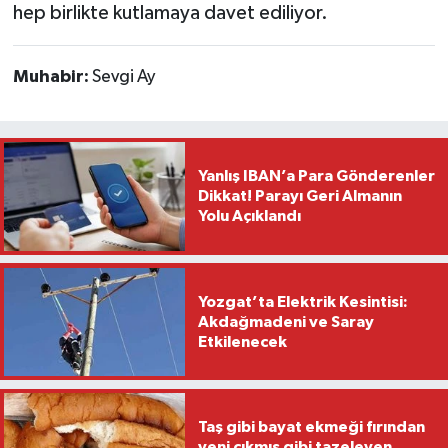
hep birlikte kutlamaya davet ediliyor.
Muhabir:
Sevgi Ay
Yanlış IBAN’a Para Gönderenler
Dikkat! Parayı Geri Almanın
Yolu Açıklandı
Yozgat’ta Elektrik Kesintisi:
Akdağmadeni ve Saray
Etkilenecek
Taş gibi bayat ekmeği fırından
yeni çıkmış gibi tazeleyen