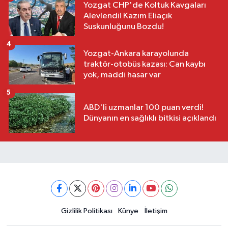
Yozgat CHP'de Koltuk Kavgaları
Alevlendi! Kazım Eliaçık
Suskunluğunu Bozdu!
4
Yozgat-Ankara karayolunda
traktör-otobüs kazası: Can kaybı
yok, maddi hasar var
5
ABD'li uzmanlar 100 puan verdi!
Dünyanın en sağlıklı bitkisi açıklandı
Gizlilik Politikası
Künye
İletişim