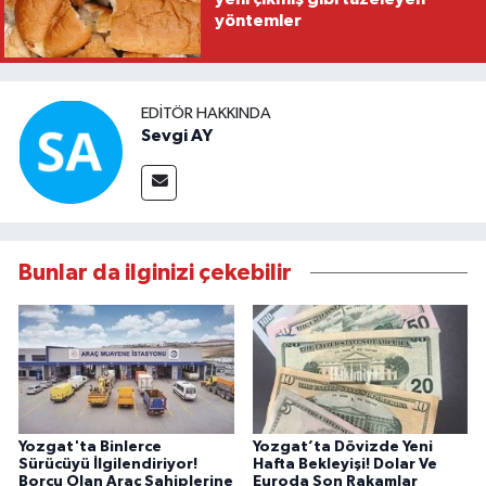
yöntemler
EDITÖR HAKKINDA
Sevgi AY
Bunlar da ilginizi çekebilir
Yozgat'ta Binlerce
Yozgat’ta Dövizde Yeni
Sürücüyü İlgilendiriyor!
Hafta Bekleyişi! Dolar Ve
Borcu Olan Araç Sahiplerine
Euroda Son Rakamlar