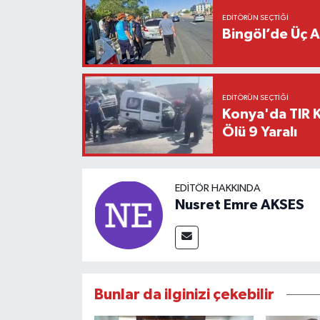
EDITÖRÜN SEÇTIĞI
Bingöl’de Üç A
EDITÖRÜN SEÇTIĞI
Konya'da TIR Kı
Ölü 9 Yaralı
EDITÖR HAKKINDA
Nusret Emre AKSES
Bunlar da ilginizi çekebilir