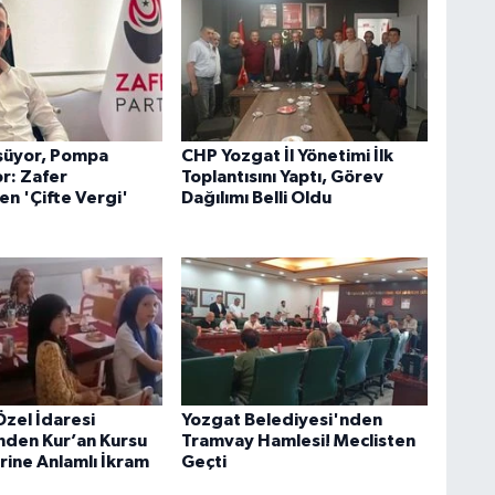
şüyor, Pompa
CHP Yozgat İl Yönetimi İlk
r: Zafer
Toplantısını Yaptı, Görev
en 'Çifte Vergi'
Dağılımı Belli Oldu
Özel İdaresi
Yozgat Belediyesi'nden
nden Kur’an Kursu
Tramvay Hamlesi! Meclisten
rine Anlamlı İkram
Geçti