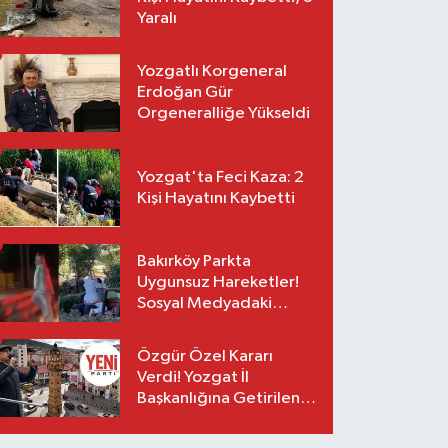
Yaralı
Yozgatlı Korgeneral
Erdoğan Gür
Orgeneralliğe Yükseldi
Yozgat'ta Feci Kaza: 2
Kişi Hayatını Kaybetti
Bakırköy Parkta
Uygunsuz Hareketler!
Sosyal Medyadaki
Görüntüler Sonrası
Gözaltı
Özgür Özel Kararı
Verdi! Yozgat İl
Başkanlığına Getirilen
O İsim Açıklandı