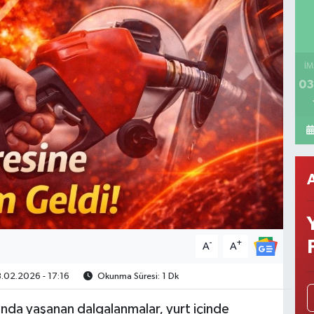
İM
03
-
+
A
A
.02.2026 - 17:16
Okunma Süresi: 1 Dk
ında yaşanan dalgalanmalar, yurt içinde