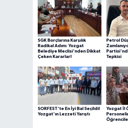
SGK Borçlarına Karşılık
Petrol Dü
Radikal Adım: Yozgat
Zamlanıyo
Belediye Meclisi'nden Dikkat
Partisi'nd
Çeken Kararlar!
Tepkisi
SORFEST'te En İyi Bal Seçildi!
Yozgat İl 
Yozgat'ın Lezzeti Yarıştı
Personeli
Öğrencile