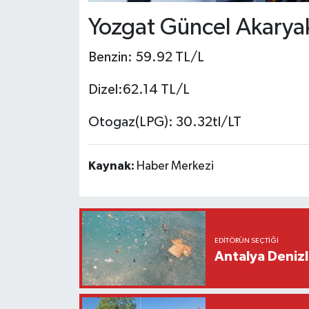
Yozgat Güncel Akaryakı
Benzin: 59.92 TL/L
Dizel:62.14 TL/L
Otogaz(LPG): 30.32tl/LT
Kaynak:
Haber Merkezi
EDITÖRÜN SEÇTIĞI
Antalya Denizl