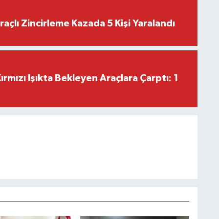
raçlı Zincirleme Kazada 5 Kişi Yaralandı
rmızı Işıkta Bekleyen Araçlara Çarptı: 1