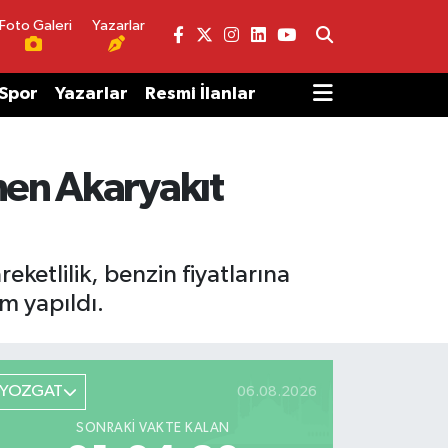
Foto Galeri
Yazarlar
Spor
Yazarlar
Resmi İlanlar
nen Akaryakıt
eketlilik, benzin fiyatlarına
am yapıldı.
YOZGAT
06.08.2026
SONRAKI VAKTE KALAN