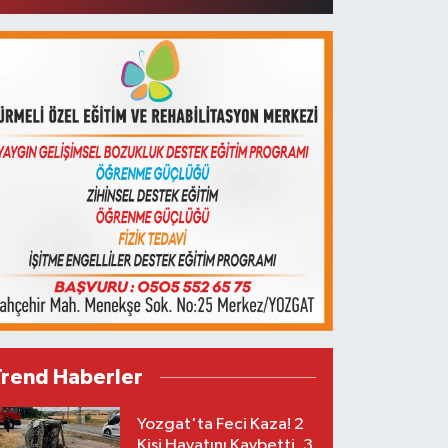
Trend Haberler
Yozgat'ta Feci Kaza! 2
Kişi Hayatını Kaybetti, 3