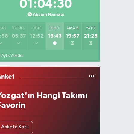
01:04:30
Akşam Namazı
SAK
GÜNEŞ
ÖĞLE
İKINDI
AKŞAM
YATSI
:58
05:37
12:52
16:43
19:57
21:28
Aylık Vakitler
Anket
Yozgat'ın Hangi Takımı
Favorin
Ankete Katıl