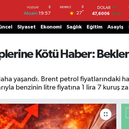
DOLAR
°
27
Akşam
19:57
47,6006
0.06
EURO
55,0250
0.02
üncel
Siyaset
Ekonomi
Sağlık
Eğitim
Asayiş
STERLİN
64,2398
0.2
GRAM ALTIN
6513.94
0.32
iplerine Kötü Haber: Bekle
BİST100
13.768
48
BITCOIN
64.602,05
0.69
aha yaşandı. Brent petrol fiyatlarındaki har
rıyla benzinin litre fiyatına 1 lira 7 kuruş z