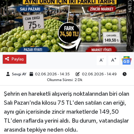
Paylaş
-
+
A
A
Sevgi AY
02.06.2026 - 14:35
02.06.2026 - 14:49
Okunma Süresi: 2 Dk
Şehrin en hareketli alışveriş noktalarından biri olan
Salı Pazarı'nda kilosu 75 TL'den satılan can eriği,
aynı gün içerisinde zincir marketlerde 149,50
TL'den raflarda yerini aldı. Bu durum, vatandaşlar
arasında tepkiye neden oldu.