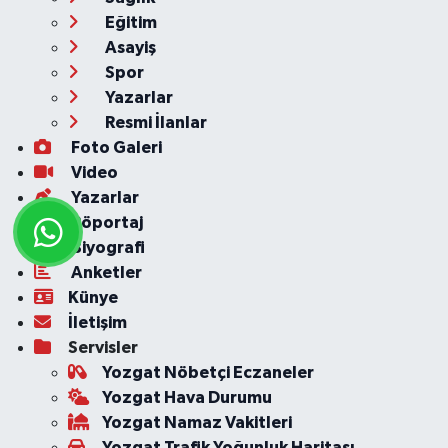
Eğitim
Asayiş
Spor
Yazarlar
Resmi İlanlar
Foto Galeri
Video
Yazarlar
Röportaj
Biyografi
Anketler
Künye
İletişim
Servisler
Yozgat Nöbetçi Eczaneler
Yozgat Hava Durumu
Yozgat Namaz Vakitleri
Yozgat Trafik Yoğunluk Haritası