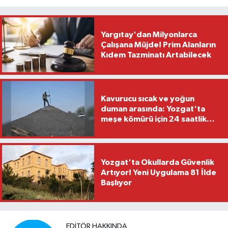
Yargıtay'dan Milyonlarca
Çalışana Müjde! Prim Alanların
Kıdem Tazminatı Artabilecek
Kavurucu sıcak ve yoğun
duman arasında: Yozgat'ta
meşe kömürü için 24 saatlik
nöbet
Yozgat'ta Okullarda Güvenlik
Artıyor! Yeni Uygulama 81 İlde
Başlıyor
EDITÖR HAKKINDA