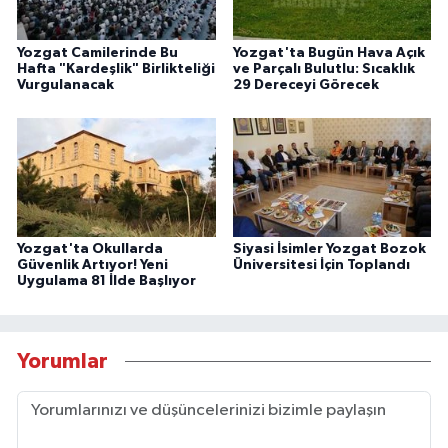
Yozgat Camilerinde Bu
Yozgat'ta Bugün Hava Açık
Hafta "Kardeşlik" Birlikteliği
ve Parçalı Bulutlu: Sıcaklık
Vurgulanacak
29 Dereceyi Görecek
Yozgat'ta Okullarda
Siyasi İsimler Yozgat Bozok
Güvenlik Artıyor! Yeni
Üniversitesi İçin Toplandı
Uygulama 81 İlde Başlıyor
Yorumlar