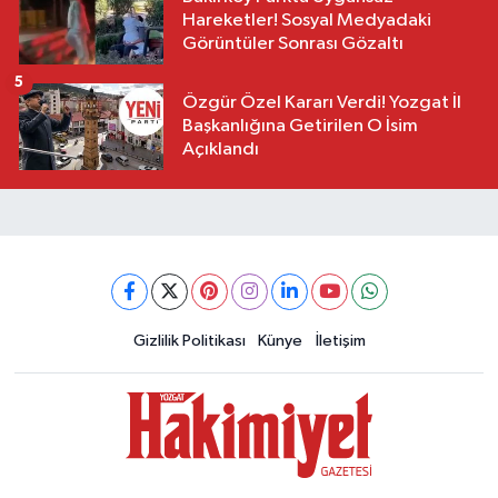
Hareketler! Sosyal Medyadaki
Görüntüler Sonrası Gözaltı
5
Özgür Özel Kararı Verdi! Yozgat İl
Başkanlığına Getirilen O İsim
Açıklandı
Gizlilik Politikası
Künye
İletişim