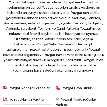
Yozgat Hakimiyet Gazetesi olarak, Yozgat merkez ve tüm
ilçelerinden en güncel Yozgat haberleri tarafsız ve doğru bir
habercilik anlayışıyla sizlere ulaştırıyoruz. Yozgat son dakika
gelişmelerini anbean takip ediyor; Sorgun, Sarıkaya, Çekerek,
Akdağmadeni, Yerköy, Boğazlıyan, Çayıralan, Şefaatli, Kadışehri,
Aydıncık, Saraykent, Yenifakılı ve Çandır’a kadar Yozgat'ın her
noktasındaki önemli olayları titizlikle hazırlayıp sunuyoruz.
Sitemizde, Yozgat Bozok Üniversitesi'ndeki eğitim
haberlerinden Yozgat Şehir Hastanesi'ndeki sağlık
gelişmelerine, Yozgat vefat edenler listesinden anlık Yozgat
hava durumu bilgilerine ve Yozgat namaz vakitlerine kadar günlük
yaşamınızı kolaylaştıracak tüm bilgileri bulabilirsiniz. Yozgat'ın en
güvenilir haber kaynağı olarak, bölgenizdeki hiçbir haberi
kaçırmamanız için siz değerli okurlarımızın yanındayız.
Yozgat Nöbetçi Eczaneler
Yozgat Hava Durumu
Yozgat Namaz Vakitleri
Yozgat Trafik Yoğunluk
Haritası