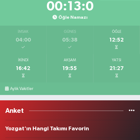
00:13:0
Öğle Namazı
İMSAK
GÜNEŞ
ÖĞLE
04:00
05:38
12:52
İKINDI
AKŞAM
YATSI
16:42
19:55
21:27
Aylık Vakitler
Anket
Yozgat'ın Hangi Takımı Favorin