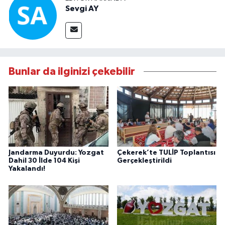
Sevgi AY
Bunlar da ilginizi çekebilir
Jandarma Duyurdu: Yozgat
Çekerek’te TULİP Toplantısı
Dahil 30 İlde 104 Kişi
Gerçekleştirildi
Yakalandı!