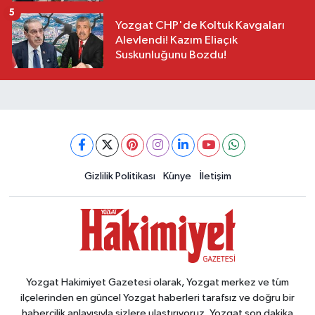
5
Yozgat CHP'de Koltuk Kavgaları
Alevlendi! Kazım Eliaçık
Suskunluğunu Bozdu!
Gizlilik Politikası
Künye
İletişim
Yozgat Hakimiyet Gazetesi olarak, Yozgat merkez ve tüm
ilçelerinden en güncel Yozgat haberleri tarafsız ve doğru bir
habercilik anlayışıyla sizlere ulaştırıyoruz. Yozgat son dakika