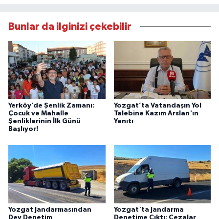
Bunlar da ilginizi çekebilir
Yerköy’de Şenlik Zamanı:
Yozgat’ta Vatandaşın Yol
Çocuk ve Mahalle
Talebine Kazım Arslan'ın
Şenliklerinin İlk Günü
Yanıtı
Başlıyor!
Yozgat Jandarmasından
Yozgat'ta Jandarma
Dev Denetim
Denetime Çıktı: Cezalar