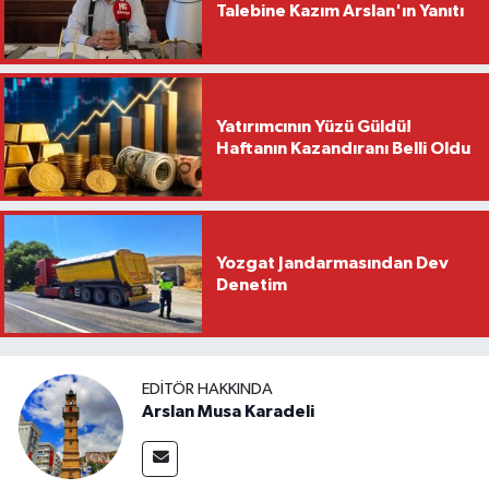
Talebine Kazım Arslan'ın Yanıtı
Yatırımcının Yüzü Güldü!
Haftanın Kazandıranı Belli Oldu
Yozgat Jandarmasından Dev
Denetim
EDITÖR HAKKINDA
Arslan Musa Karadeli