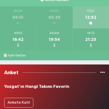
İMSAK
GÜNEŞ
ÖĞLE
04:01
05:39
12:52
İKINDI
AKŞAM
YATSI
16:42
19:54
21:25
Aylık Vakitler
Anket
Yozgat'ın Hangi Takımı Favorin
Ankete Katıl