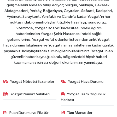
gelişmelerini anbean takip ediyor; Sorgun, Sarıkaya, Çekerek,
Akdağmadeni, Yerköy, Boğazlıyan, Çayıralan, Şefaatli, Kadışehri,
Aydıncık, Saraykent, Yenifakılı ve Çandır’a kadar Yozgat'ın her
noktasındaki önemli olayları titizlikle hazırlayıp sunuyoruz.
Sitemizde, Yozgat Bozok Üniversitesi'ndeki eğitim
haberlerinden Yozgat Şehir Hastanesi'ndeki sağlık
gelişmelerine, Yozgat vefat edenler listesinden anlık Yozgat
hava durumu bilgilerine ve Yozgat namaz vakitlerine kadar günlük
yaşamınızı kolaylaştıracak tüm bilgileri bulabilirsiniz. Yozgat'ın en
güvenilir haber kaynağı olarak, bölgenizdeki hiçbir haberi
kaçırmamanız için siz değerli okurlarımızın yanındayız.
Yozgat Nöbetçi Eczaneler
Yozgat Hava Durumu
Yozgat Namaz Vakitleri
Yozgat Trafik Yoğunluk
Haritası
Puan Durumu ve Fikstür
Tüm Manşetler