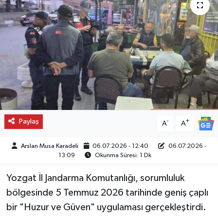
Paylaş
-
+
A
A
Arslan Musa Karadeli
06.07.2026 - 12:40
06.07.2026 -
13:09
Okunma Süresi: 1 Dk
Yozgat İl Jandarma Komutanlığı, sorumluluk
bölgesinde 5 Temmuz 2026 tarihinde geniş çaplı
bir "Huzur ve Güven" uygulaması gerçekleştirdi.