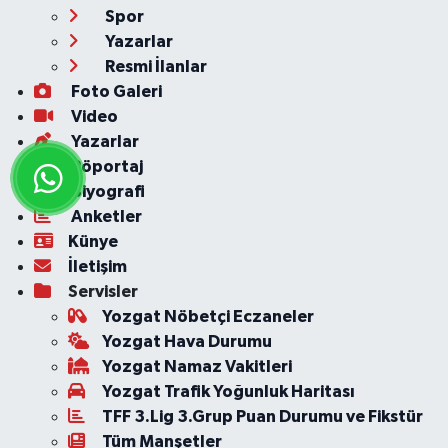
Spor
Yazarlar
Resmi İlanlar
Foto Galeri
Video
Yazarlar
Röportaj
Biyografi
Anketler
Künye
İletişim
Servisler
Yozgat Nöbetçi Eczaneler
Yozgat Hava Durumu
Yozgat Namaz Vakitleri
Yozgat Trafik Yoğunluk Haritası
TFF 3.Lig 3.Grup Puan Durumu ve Fikstür
Tüm Manşetler