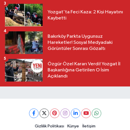
3
Yozgat'ta Feci Kaza: 2 Kişi Hayatını
Kaybetti
4
Bakırköy Parkta Uygunsuz
Hareketler! Sosyal Medyadaki
Görüntüler Sonrası Gözaltı
5
Özgür Özel Kararı Verdi! Yozgat İl
Başkanlığına Getirilen O İsim
Açıklandı
Gizlilik Politikası
Künye
İletişim