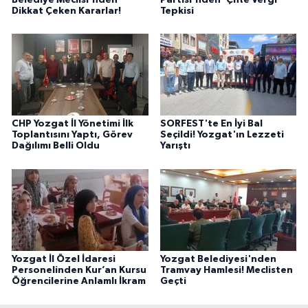
Dikkat Çeken Kararlar!
Tepkisi
CHP Yozgat İl Yönetimi İlk
SORFEST'te En İyi Bal
Toplantısını Yaptı, Görev
Seçildi! Yozgat'ın Lezzeti
Dağılımı Belli Oldu
Yarıştı
Yozgat İl Özel İdaresi
Yozgat Belediyesi'nden
Personelinden Kur’an Kursu
Tramvay Hamlesi! Meclisten
Öğrencilerine Anlamlı İkram
Geçti