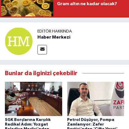
Gram altın ne kadar olacak?
EDITÖR HAKKINDA
Haber Merkezi
Bunlar da ilginizi çekebilir
SGK Borçlarına Karşılık
Petrol Düşüyor, Pompa
Radikal Adım: Yozgat
Zamlanıyor: Zafer
Belediye Meclisi'nden
Partisi'nden 'Çifte Vergi'