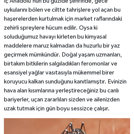
İç Anadolu'nun bu güzide şehrinde, gece
uykularını bölen ve ciltte tahrişlere yol açan bu
haşerelerden kurtulmak için market raflarındaki
zehirli spreylere hücum edilir. Oysa ki
soluduğumuz havayı kirleten bu kimyasal
maddelere maruz kalmadan da huzurlu bir yaz
geçirmek mümkündür. Doğal yaşam uzmanları,
birtakım bitkilerin salgıladıkları feromonlar ve
esansiyel yağlar vasıtasıyla mükemmel birer
koruyucu kalkan sunduğunu kanıtlamıştır. Evinizin
hava alan kısımlarına yerleştireceğiniz bu canlı
bariyerler, uçan zararlıları sizden ve ailenizden
uzak tutmak için gün boyu sessizce çalışır.