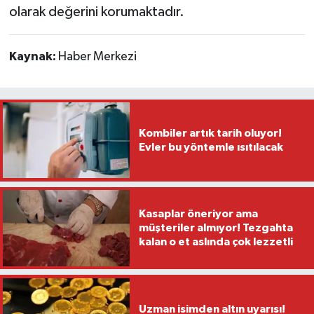
olarak değerini korumaktadır.
Kaynak:
Haber Merkezi
Kombiler artık tarih oluyor!
Evler bu yöntemle ısıtılacak
Kasaplar öneriyor ama
müşteriler almıyor! Tezgahta
kalan o et aslında çok lezzetli
Uzman isimden altın uyarısı!