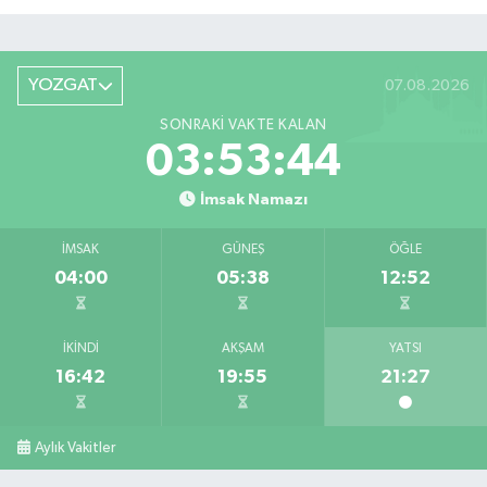
YOZGAT
07.08.2026
SONRAKI VAKTE KALAN
03:53:44
İmsak Namazı
İMSAK
GÜNEŞ
ÖĞLE
04:00
05:38
12:52
İKINDI
AKŞAM
YATSI
16:42
19:55
21:27
Aylık Vakitler