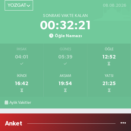
YOZGAT
08.08.2026
SONRAKI VAKTE KALAN
00:32:21
Öğle Namazı
İMSAK
GÜNEŞ
ÖĞLE
04:01
05:39
12:52
İKINDI
AKŞAM
YATSI
16:42
19:54
21:25
Aylık Vakitler
Anket