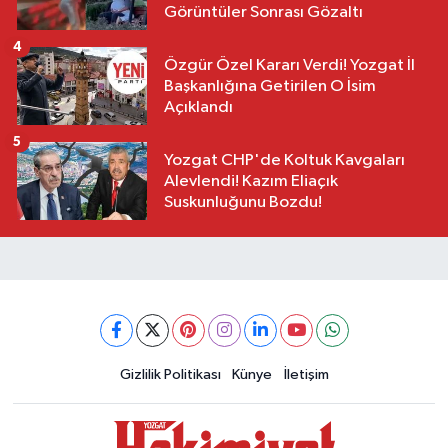
Görüntüler Sonrası Gözaltı
4
Özgür Özel Kararı Verdi! Yozgat İl
Başkanlığına Getirilen O İsim
Açıklandı
5
Yozgat CHP'de Koltuk Kavgaları
Alevlendi! Kazım Eliaçık
Suskunluğunu Bozdu!
Gizlilik Politikası
Künye
İletişim