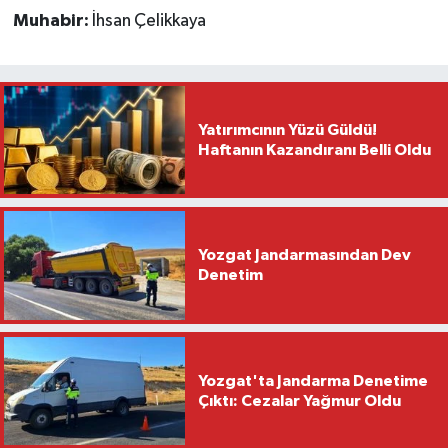
Muhabir:
İhsan Çelikkaya
Yatırımcının Yüzü Güldü!
Haftanın Kazandıranı Belli Oldu
Yozgat Jandarmasından Dev
Denetim
Yozgat'ta Jandarma Denetime
Çıktı: Cezalar Yağmur Oldu