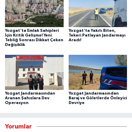
Yozgat'ta Emlak Sahipleri
Yozgat'ta Yakıtı Biten,
İçin Kritik Gelişme! Yeni
Tekeri Patlayan Jandarmayı
Tebliğ Sonrası Dikkat Çeken
Aradı!
Değişiklik
Yozgat Jandarmasından
Yozgat Jandarmasından
Aranan Şahıslara Dev
Baraj ve Göletlerde Önleyici
Operasyon
Devriye
Yorumlar