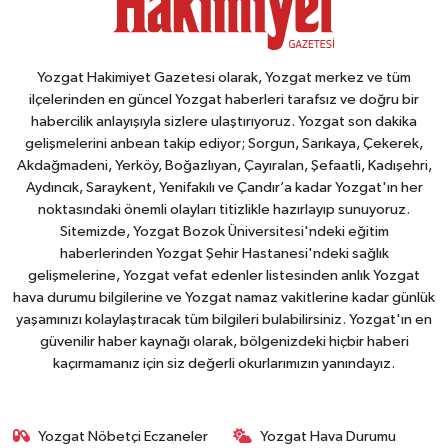
Yozgat Hakimiyet Gazetesi olarak, Yozgat merkez ve tüm
ilçelerinden en güncel Yozgat haberleri tarafsız ve doğru bir
habercilik anlayışıyla sizlere ulaştırıyoruz. Yozgat son dakika
gelişmelerini anbean takip ediyor; Sorgun, Sarıkaya, Çekerek,
Akdağmadeni, Yerköy, Boğazlıyan, Çayıralan, Şefaatli, Kadışehri,
Aydıncık, Saraykent, Yenifakılı ve Çandır’a kadar Yozgat'ın her
noktasındaki önemli olayları titizlikle hazırlayıp sunuyoruz.
Sitemizde, Yozgat Bozok Üniversitesi'ndeki eğitim
haberlerinden Yozgat Şehir Hastanesi'ndeki sağlık
gelişmelerine, Yozgat vefat edenler listesinden anlık Yozgat
hava durumu bilgilerine ve Yozgat namaz vakitlerine kadar günlük
yaşamınızı kolaylaştıracak tüm bilgileri bulabilirsiniz. Yozgat'ın en
güvenilir haber kaynağı olarak, bölgenizdeki hiçbir haberi
kaçırmamanız için siz değerli okurlarımızın yanındayız.
Yozgat Nöbetçi Eczaneler
Yozgat Hava Durumu