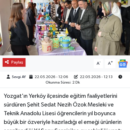
Paylaş
-
+
A
A
Sevgi AY
22.05.2026 - 12:06
22.05.2026 - 12:13
Okunma Süresi: 2 Dk
Yozgat'ın Yerköy ilçesinde eğitim faaliyetlerini
sürdüren Şehit Sedat Nezih Özok Mesleki ve
Teknik Anadolu Lisesi öğrencilerin yıl boyunca
büyük bir özveriyle hazırladığı el emeği ürünlerin