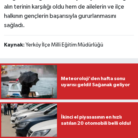
alın terinin karşılığı oldu hem de ailelerin ve ilçe
halkının gençlerin başarısıyla gururlanmasını
sağladı.
Kaynak:
Yerköy İlçe Milli Eğitim Müdürlüğü
Meteoroloji'den hafta sonu
uyarısı geldi! Sağanak geliyor
İkinci el piyasasının en hızlı
satılan 20 otomobili belli oldu!