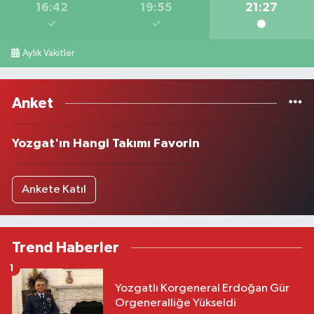
16:42
19:55
21:27
Aylık Vakitler
Anket
Yozgat'ın Hangi Takımı Favorin
Ankete Katıl
Trend Haberler
1
Yozgatlı Korgeneral Erdoğan Gür
Orgeneralliğe Yükseldi