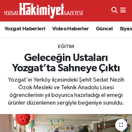
Yozgat Haberleri
Video Haberler
Güncel
Siya
EĞITIM
Geleceğin Ustaları
Yozgat’ta Sahneye Çıktı
Yozgat'ın Yerköy ilçesindeki Şehit Sedat Nezih
Özok Mesleki ve Teknik Anadolu Lisesi
öğrencilerinin yıl boyunca hazırladığı el emeği
ürünler düzenlenen sergiyle beğeniye sunuldu.