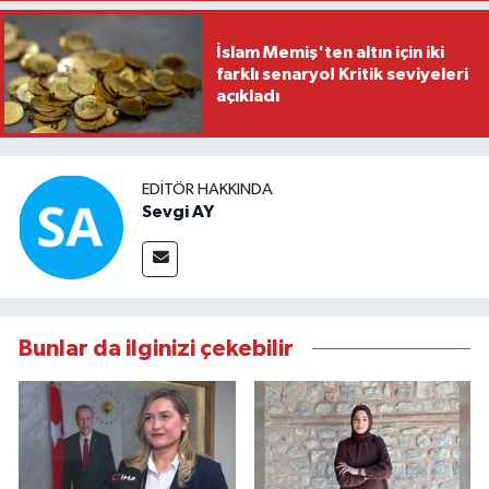
İslam Memiş'ten altın için iki
farklı senaryo! Kritik seviyeleri
açıkladı
EDITÖR HAKKINDA
Sevgi AY
Bunlar da ilginizi çekebilir