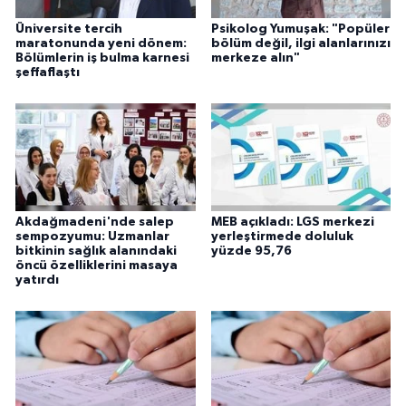
Üniversite tercih
Psikolog Yumuşak: "Popüler
maratonunda yeni dönem:
bölüm değil, ilgi alanlarınızı
Bölümlerin iş bulma karnesi
merkeze alın"
şeffaflaştı
Akdağmadeni'nde salep
MEB açıkladı: LGS merkezi
sempozyumu: Uzmanlar
yerleştirmede doluluk
bitkinin sağlık alanındaki
yüzde 95,76
öncü özelliklerini masaya
yatırdı