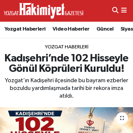
Yozgat Haberleri
Video Haberler
Güncel
Siya
YOZGAT HABERLERI
Kadışehri’nde 102 Hisseyle
Gönül Köprüleri Kuruldu!
Yozgat’ın Kadışehri ilçesinde bu bayram ezberler
bozuldu yardımlaşmada tarihi bir rekora imza
atıldı.