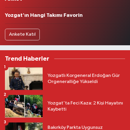
Yozgat'ın Hangi Takımı Favorin
Ankete Katıl
Trend Haberler
1
Yozgatlı Korgeneral Erdoğan Gür
Orgeneralliğe Yükseldi
2
Yozgat'ta Feci Kaza: 2 Kişi Hayatını
Kaybetti
3
Bakırköy Parkta Uygunsuz