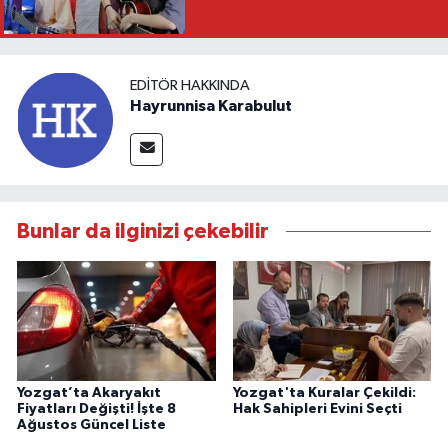
EDITÖR HAKKINDA
Hayrunnisa Karabulut
Bunlar da ilginizi çekebilir
Yozgat’ta Akaryakıt
Yozgat'ta Kuralar Çekildi:
Fiyatları Değişti! İşte 8
Hak Sahipleri Evini Seçti
Ağustos Güncel Liste