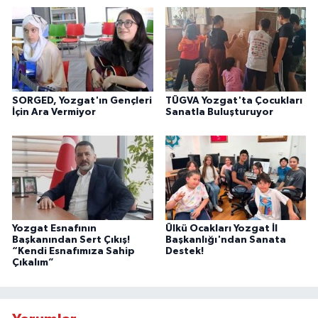
SORGED, Yozgat'ın Gençleri
TÜGVA Yozgat'ta Çocukları
İçin Ara Vermiyor
Sanatla Buluşturuyor
Yozgat Esnafının
Ülkü Ocakları Yozgat İl
Başkanından Sert Çıkış!
Başkanlığı'ndan Sanata
“Kendi Esnafımıza Sahip
Destek!
Çıkalım”