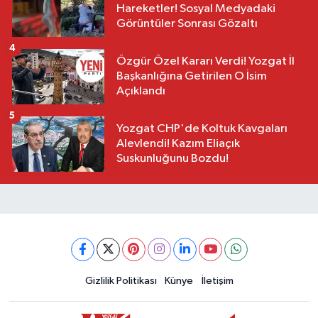
Hareketler! Sosyal Medyadaki
Görüntüler Sonrası Gözaltı
4
Özgür Özel Kararı Verdi! Yozgat İl
Başkanlığına Getirilen O İsim
Açıklandı
5
Yozgat CHP'de Koltuk Kavgaları
Alevlendi! Kazım Eliaçık
Suskunluğunu Bozdu!
Gizlilik Politikası
Künye
İletişim