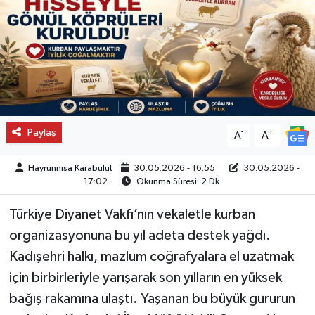
Paylaş
-
+
A
A
Hayrunnisa Karabulut
30.05.2026 - 16:55
30.05.2026 -
17:02
Okunma Süresi: 2 Dk
Türkiye Diyanet Vakfı’nın vekaletle kurban
organizasyonuna bu yıl adeta destek yağdı.
Kadışehri halkı, mazlum coğrafyalara el uzatmak
için birbirleriyle yarışarak son yılların en yüksek
bağış rakamına ulaştı. Yaşanan bu büyük gururun