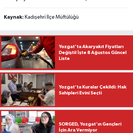
Kaynak:
Kadışehri İlçe Müftülüğü
Yozgat’ta Akaryakıt Fiyatları
Değişti! İşte 8 Ağustos Güncel
Liste
Yozgat'ta Kuralar Çekildi: Hak
Sahipleri Evini Seçti
SORGED, Yozgat'ın Gençleri
İçin Ara Vermiyor