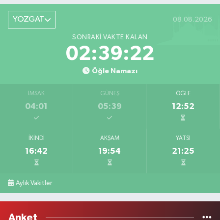
YOZGAT
08.08.2026
SONRAKI VAKTE KALAN
02:39:22
Öğle Namazı
İMSAK
GÜNEŞ
ÖĞLE
04:01
05:39
12:52
İKINDI
AKŞAM
YATSI
16:42
19:54
21:25
Aylık Vakitler
Anket