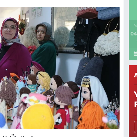
İM
04