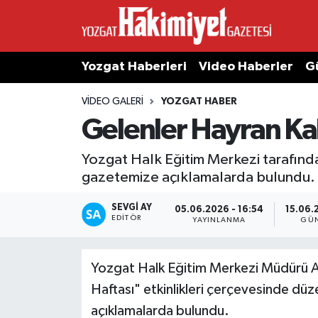
Yozgat Haberleri
Video Haberler
G
VIDEO GALERI
YOZGAT HABER
Gelenler Hayran Kald
Yozgat Halk Eğitim Merkezi tarafın
gazetemize açıklamalarda bulundu.
SEVGI AY
05.06.2026 - 16:54
15.06.
EDITÖR
YAYINLANMA
GÜN
Yozgat Halk Eğitim Merkezi Müdürü 
Haftası" etkinlikleri çerçevesinde dü
açıklamalarda bulundu.