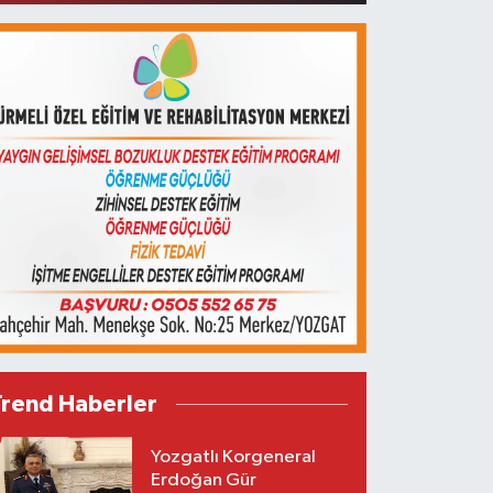
Trend Haberler
Yozgatlı Korgeneral
Erdoğan Gür