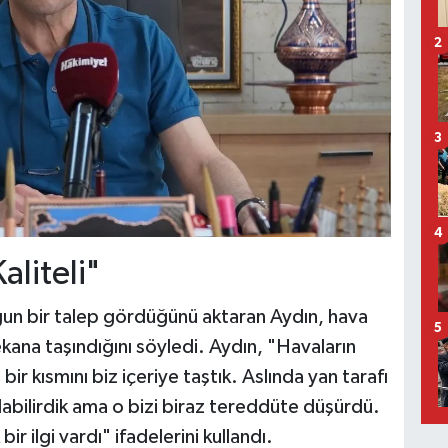
2
3
4
aliteli"
yoğun bir talep gördüğünü aktaran Aydın, hava
5
ekana taşındığını söyledi. Aydın, "Havaların
ir kısmını biz içeriye taştık. Aslında yan tarafı
ılabilirdik ama o bizi biraz tereddüte düşürdü.
 ilgi vardı" ifadelerini kullandı.