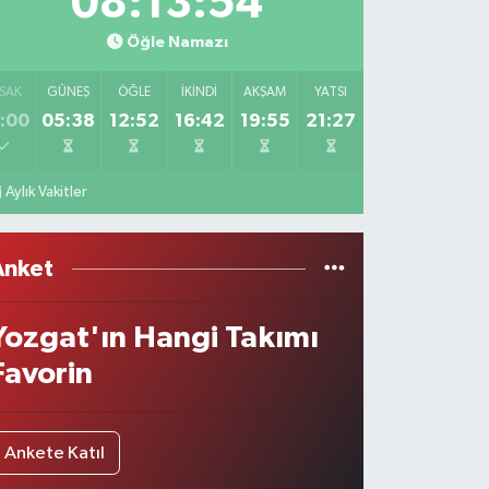
08:13:54
Öğle Namazı
SAK
GÜNEŞ
ÖĞLE
İKINDI
AKŞAM
YATSI
:00
05:38
12:52
16:42
19:55
21:27
Aylık Vakitler
Anket
Yozgat'ın Hangi Takımı
Favorin
Ankete Katıl