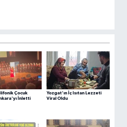
lifonik Çocuk
Yozgat'ın İç Isıtan Lezzeti
kara'yı İnletti
Viral Oldu