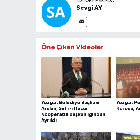
EDITÖR HAKKINDA
Sevgi AY
Öne Çıkan Videolar
Yozgat Belediye Başkanı
Yozgat Po
Arslan, Şehr-i Huzur
Korosu, An
Kooperatifi Başkanlığından
Ayrıldı