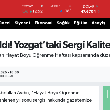
DOLAR
°
18
Öğle
12:52
47,6704
0
EURO
55,0406
-0.08
üncel
Siyaset
Ekonomi
Sağlık
Eğitim
Asayiş
STERLİN
64,2143
0
GRAM ALTIN
ı! Yozgat’taki Sergi Kalite
6510.40
0.45
BİST100
13.799
70
dan Hayat Boyu Öğrenme Haftası kapsamında düzen
BITCOIN
64.225,61
-0.63
2026 - 16:00
CELLEME
Abdullah Aydın, "Hayat Boyu Öğrenme
zenlenen yıl sonu sergisi hakkında gazetemize