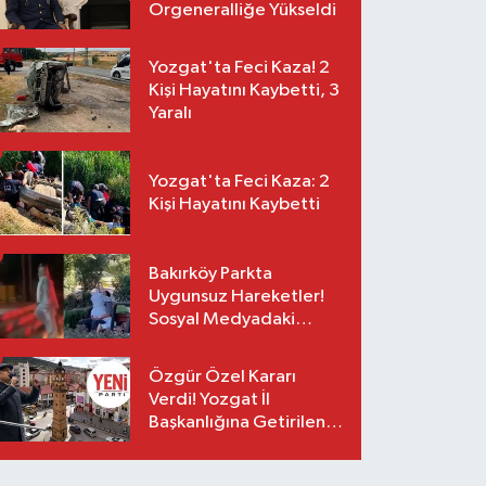
Orgeneralliğe Yükseldi
Yozgat'ta Feci Kaza! 2
Kişi Hayatını Kaybetti, 3
Yaralı
Yozgat'ta Feci Kaza: 2
Kişi Hayatını Kaybetti
Bakırköy Parkta
Uygunsuz Hareketler!
Sosyal Medyadaki
Görüntüler Sonrası
Gözaltı
Özgür Özel Kararı
Verdi! Yozgat İl
Başkanlığına Getirilen
O İsim Açıklandı