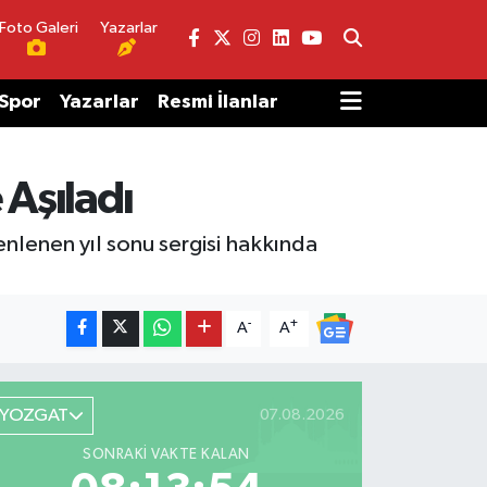
Foto Galeri
Yazarlar
Spor
Yazarlar
Resmi İlanlar
 Aşıladı
lenen yıl sonu sergisi hakkında
-
+
A
A
YOZGAT
07.08.2026
SONRAKI VAKTE KALAN