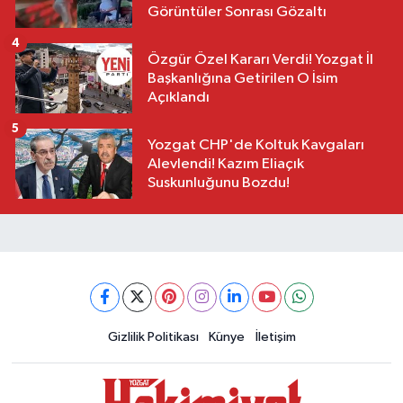
Görüntüler Sonrası Gözaltı
4
Özgür Özel Kararı Verdi! Yozgat İl
Başkanlığına Getirilen O İsim
Açıklandı
5
Yozgat CHP'de Koltuk Kavgaları
Alevlendi! Kazım Eliaçık
Suskunluğunu Bozdu!
Gizlilik Politikası
Künye
İletişim