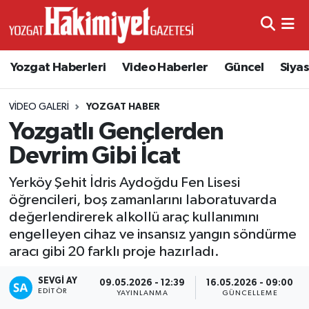
Yozgat Haberleri
Video Haberler
Güncel
Siya
VIDEO GALERI
YOZGAT HABER
Yozgatlı Gençlerden
Devrim Gibi İcat
Yerköy Şehit İdris Aydoğdu Fen Lisesi
öğrencileri, boş zamanlarını laboratuvarda
değerlendirerek alkollü araç kullanımını
engelleyen cihaz ve insansız yangın söndürme
aracı gibi 20 farklı proje hazırladı.
SEVGI AY
09.05.2026 - 12:39
16.05.2026 - 09:00
EDITÖR
YAYINLANMA
GÜNCELLEME