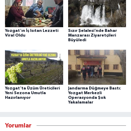
Yozgat'ın İç Isıtan Lezzeti
Sızır Şelalesi’nde Bahar
Viral Oldu
Manzarası Ziyaretçileri
Büyüledi
Yozgat'ta Üzüm Üreticileri
Jandarma Düğmeye Bastı:
Yeni Sezona Umutla
Yozgat Merkezli
Hazırlanıyor
Operasyonda Şok
Yakalamalar
Yorumlar