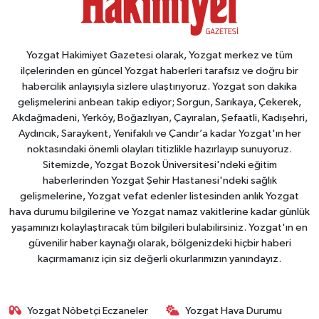
Yozgat Hakimiyet Gazetesi olarak, Yozgat merkez ve tüm
ilçelerinden en güncel Yozgat haberleri tarafsız ve doğru bir
habercilik anlayışıyla sizlere ulaştırıyoruz. Yozgat son dakika
gelişmelerini anbean takip ediyor; Sorgun, Sarıkaya, Çekerek,
Akdağmadeni, Yerköy, Boğazlıyan, Çayıralan, Şefaatli, Kadışehri,
Aydıncık, Saraykent, Yenifakılı ve Çandır’a kadar Yozgat'ın her
noktasındaki önemli olayları titizlikle hazırlayıp sunuyoruz.
Sitemizde, Yozgat Bozok Üniversitesi'ndeki eğitim
haberlerinden Yozgat Şehir Hastanesi'ndeki sağlık
gelişmelerine, Yozgat vefat edenler listesinden anlık Yozgat
hava durumu bilgilerine ve Yozgat namaz vakitlerine kadar günlük
yaşamınızı kolaylaştıracak tüm bilgileri bulabilirsiniz. Yozgat'ın en
güvenilir haber kaynağı olarak, bölgenizdeki hiçbir haberi
kaçırmamanız için siz değerli okurlarımızın yanındayız.
Yozgat Nöbetçi Eczaneler
Yozgat Hava Durumu