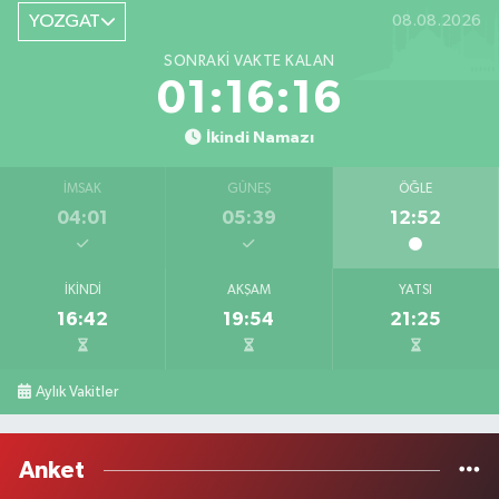
YOZGAT
08.08.2026
SONRAKI VAKTE KALAN
01:16:16
İkindi Namazı
İMSAK
GÜNEŞ
ÖĞLE
04:01
05:39
12:52
İKINDI
AKŞAM
YATSI
16:42
19:54
21:25
Aylık Vakitler
Anket