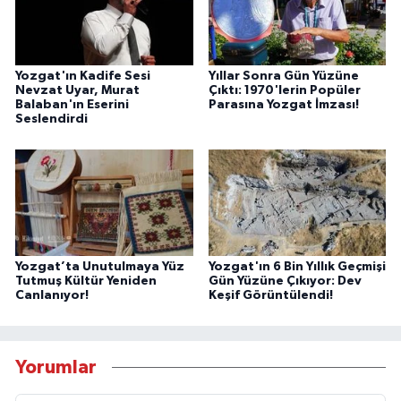
Yozgat'ın Kadife Sesi
Yıllar Sonra Gün Yüzüne
Nevzat Uyar, Murat
Çıktı: 1970'lerin Popüler
Balaban'ın Eserini
Parasına Yozgat İmzası!
Seslendirdi
Yozgat’ta Unutulmaya Yüz
Yozgat'ın 6 Bin Yıllık Geçmişi
Tutmuş Kültür Yeniden
Gün Yüzüne Çıkıyor: Dev
Canlanıyor!
Keşif Görüntülendi!
Yorumlar