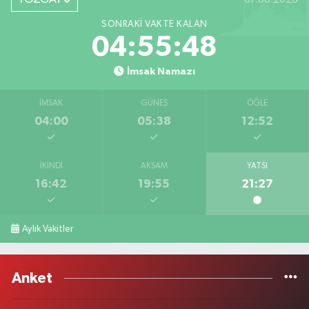
SONRAKI VAKTE KALAN
04:55:48
İmsak Namazı
İMSAK
GÜNEŞ
ÖĞLE
04:00
05:38
12:52
İKINDI
AKŞAM
YATSI
16:42
19:55
21:27
Aylık Vakitler
Anket