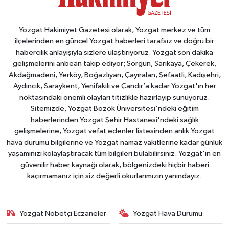
Yozgat Hakimiyet Gazetesi olarak, Yozgat merkez ve tüm
ilçelerinden en güncel Yozgat haberleri tarafsız ve doğru bir
habercilik anlayışıyla sizlere ulaştırıyoruz. Yozgat son dakika
gelişmelerini anbean takip ediyor; Sorgun, Sarıkaya, Çekerek,
Akdağmadeni, Yerköy, Boğazlıyan, Çayıralan, Şefaatli, Kadışehri,
Aydıncık, Saraykent, Yenifakılı ve Çandır’a kadar Yozgat'ın her
noktasındaki önemli olayları titizlikle hazırlayıp sunuyoruz.
Sitemizde, Yozgat Bozok Üniversitesi'ndeki eğitim
haberlerinden Yozgat Şehir Hastanesi'ndeki sağlık
gelişmelerine, Yozgat vefat edenler listesinden anlık Yozgat
hava durumu bilgilerine ve Yozgat namaz vakitlerine kadar günlük
yaşamınızı kolaylaştıracak tüm bilgileri bulabilirsiniz. Yozgat'ın en
güvenilir haber kaynağı olarak, bölgenizdeki hiçbir haberi
kaçırmamanız için siz değerli okurlarımızın yanındayız.
Yozgat Nöbetçi Eczaneler
Yozgat Hava Durumu