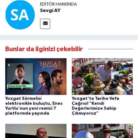
EDITÖR HAKKINDA
Sevgi AY
Bunlar da ilginizi çekebilir
Yozgat Sürmelisi
Yozgat'ta Tarihe Vefa
elektronikle buluştu, Enes
Çağrısı! "Kendi
Yurtlu'nun yeni remixi 7
Değerlerimize Sahip
platformda yayında
Çıkmıyoruz"