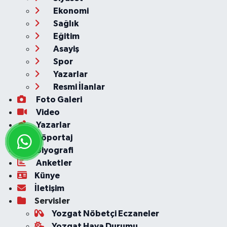
Ekonomi
Sağlık
Eğitim
Asayiş
Spor
Yazarlar
Resmi İlanlar
Foto Galeri
Video
Yazarlar
Röportaj
Biyografi
Anketler
Künye
İletişim
Servisler
Yozgat Nöbetçi Eczaneler
Yozgat Hava Durumu