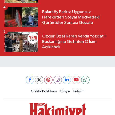
4
Bakırköy Parkta Uygunsuz
Hareketler! Sosyal Medyadaki
Görüntüler Sonrası Gözaltı
5
Özgür Özel Kararı Verdi! Yozgat İl
Başkanlığına Getirilen O İsim
Açıklandı
Gizlilik Politikası
Künye
İletişim