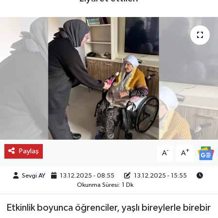
Paylaş
-
+
A
A
Sevgi AY
13.12.2025 - 08:55
13.12.2025 - 15:55
Okunma Süresi: 1 Dk
Etkinlik boyunca öğrenciler, yaşlı bireylerle birebir