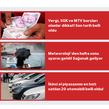
Vergi, SGK ve MTV borçları
olanlar dikkat! Son tarih belli
oldu
Meteoroloji'den hafta sonu
uyarısı geldi! Sağanak geliyor
İkinci el piyasasının en hızlı
satılan 20 otomobili belli oldu!