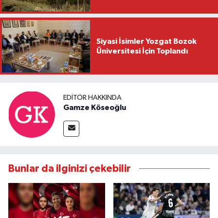
Siyasi İsimler Yozgat Bozok
Üniversitesi İçin Toplandı
EDITÖR HAKKINDA
Gamze Köseoğlu
Bunlar da ilginizi çekebilir