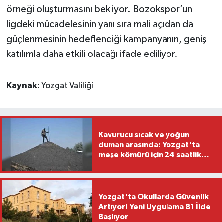
örneği oluşturmasını bekliyor. Bozokspor’un
ligdeki mücadelesinin yanı sıra mali açıdan da
güçlenmesinin hedeflendiği kampanyanın, geniş
katılımla daha etkili olacağı ifade ediliyor.
Kaynak:
Yozgat Valiliği
Kavurucu sıcak ve yoğun
duman arasında: Yozgat'ta
meşe kömürü için 24 saatlik
nöbet
Yozgat'ta Okullarda Güvenlik
Artıyor! Yeni Uygulama 81 İlde
Başlıyor