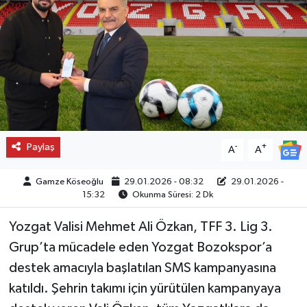
Paylaş
-
+
A
A
Gamze Köseoğlu
29.01.2026 - 08:32
29.01.2026 -
15:32
Okunma Süresi: 2 Dk
Yozgat Valisi Mehmet Ali Özkan, TFF 3. Lig 3.
Grup’ta mücadele eden Yozgat Bozokspor’a
destek amacıyla başlatılan SMS kampanyasına
katıldı. Şehrin takımı için yürütülen kampanyaya