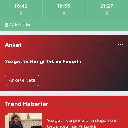
16:42
19:55
21:27
Aylık Vakitler
Anket
Yozgat'ın Hangi Takımı Favorin
Ankete Katıl
Trend Haberler
1
Yozgatlı Korgeneral Erdoğan Gür
Orgeneralliğe Yükseldi