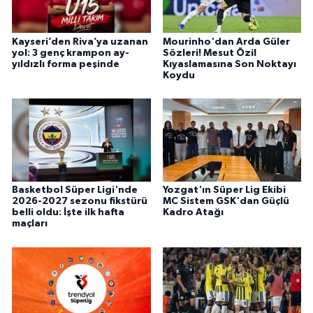
Kayseri’den Riva’ya uzanan
Mourinho'dan Arda Güler
yol: 3 genç krampon ay-
Sözleri! Mesut Özil
yıldızlı forma peşinde
Kıyaslamasına Son Noktayı
Koydu
Basketbol Süper Ligi'nde
Yozgat'ın Süper Lig Ekibi
2026-2027 sezonu fikstürü
MC Sistem GSK'dan Güçlü
belli oldu: İşte ilk hafta
Kadro Atağı
maçları